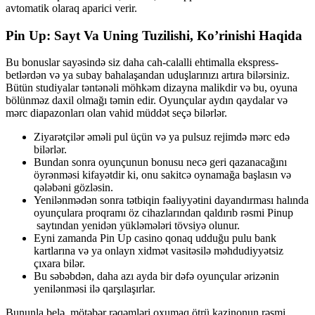
avtomatik olaraq aparici verir.
Pin Up: Sayt Va Uning Tuzilishi, Ko’rinishi Haqida
Bu bonuslar sayəsində siz daha cah-calalli ehtimalla ekspress-
betlərdən və ya subay bahalaşandan uduşlarınızı artıra bilərsiniz.
Bütün studiyalar təntənəli möhkəm dizayna malikdir və bu, oyuna
bölünməz daxil olmağı təmin edir. Oyunçular aydın qaydalar və
mərc diapazonları olan vahid müddət seçə bilərlər.
Ziyarətçilər əməli pul üçün və ya pulsuz rejimdə mərc edə
bilərlər.
Bundan sonra oyunçunun bonusu necə geri qazanacağını
öyrənməsi kifayətdir ki, onu sakitcə oynamağa başlasın və
qələbəni gözləsin.
Yenilənmədən sonra tətbiqin fəaliyyətini dayandırması halında
oyunçulara proqramı öz cihazlarından qaldırıb rəsmi Pinup
saytından yenidən yükləmələri tövsiyə olunur.
Eyni zamanda Pin Up casino qonaq udduğu pulu bank
kartlarına və ya onlayn xidmət vasitəsilə məhdudiyyətsiz
çıxara bilər.
Bu səbəbdən, daha azı ayda bir dəfə oyunçular ərizənin
yenilənməsi ilə qarşılaşırlar.
Bununla belə, mötəbər rəqəmləri oxumaq ötrü kazinonun rəsmi