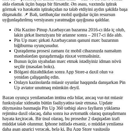
əldə eləmək üçün başqa bir fürsətdir. Ən əsası, vaxtında iştirak
görmək və hərəkətin iştirakçıdan nə tələb etdiyini aydın şəkildə başa
düşməkdir. 📌 Bəli, tərtibatçılar mobil qurğular üçün resursun
uyğunlaşdırılmış versiyasını yaratmağın qayğısına qaldılar.
Əla Kazino Pinup Azərbaycan bazarına 2016-cı ildə iç olub,
lakin şirkət lisenziyanı bir arianne sonra – 2017-ci ildə alıb.
Pin Up mərc şirkəti Azərbaycanın qanuni mərc bazarının
biğiburma oyunçusudur.
Quraşdırma prosesi zamanı öz mobil cihazınızda naməlum
mənbələrdən quraşdırmağa rüsxət verməlisiniz.
Bunun üçün siyahıdan mərc etmək istədiyiniz idman növü
seçilir (məsələn boks).
Bölgəni düzəltdikdən sonra App Store-a daxil olun və
yenidən çalişqanliq edin.
Onlayn kazinolarda müasir oyunlar haqqında danışarkən Pin
Up aviator unutmaq mümkün deyil.
Bəzən oyunçu yeniləmədən imtina edə bilər, ancaq vur-tut müasir
funksiyalar xidmətin bütün fəaliyyətinə təsir etməsə. Update
düyməsinə basmaqla Pin Up 360 tətbiqi əlavə faylların yükləmə
rejiminə daxil olacaq, daha sonra isə avtomatik olaraq quraşdırmanı
həyata keçirəcək. Bir üsul olaraq, bu prosedur 2 dəqiqədən izafi
müddət tələb olunmur. Iphone istifadə etsəniz, o müddət yeniləmə
daha asan aparici verəcək, belə ki, Bu App Store vasitəsilə