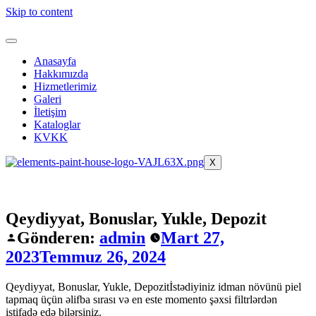
Skip to content
Anasayfa
Hakkımızda
Hizmetlerimiz
Galeri
İletişim
Kataloglar
KVKK
X
Qeydiyyat, Bonuslar, Yukle, Depozit
Gönderen:
admin
Mart 27,
2023
Temmuz 26, 2024
Qeydiyyat, Bonuslar, Yukle, Depozit
İstədiyiniz idman növünü piel
tapmaq üçün əlifba sırası və en este momento şəxsi filtrlərdən
istifadə edə bilərsiniz.