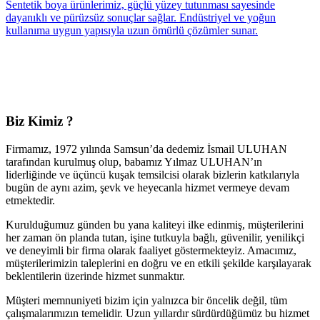
Sentetik boya ürünlerimiz, güçlü yüzey tutunması sayesinde
dayanıklı ve pürüzsüz sonuçlar sağlar. Endüstriyel ve yoğun
kullanıma uygun yapısıyla uzun ömürlü çözümler sunar.
Biz Kimiz ?
Firmamız, 1972 yılında Samsun’da dedemiz İsmail ULUHAN
tarafından kurulmuş olup, babamız Yılmaz ULUHAN’ın
liderliğinde ve üçüncü kuşak temsilcisi olarak bizlerin katkılarıyla
bugün de aynı azim, şevk ve heyecanla hizmet vermeye devam
etmektedir.
Kurulduğumuz günden bu yana kaliteyi ilke edinmiş, müşterilerini
her zaman ön planda tutan, işine tutkuyla bağlı, güvenilir, yenilikçi
ve deneyimli bir firma olarak faaliyet göstermekteyiz. Amacımız,
müşterilerimizin taleplerini en doğru ve en etkili şekilde karşılayarak
beklentilerin üzerinde hizmet sunmaktır.
Müşteri memnuniyeti bizim için yalnızca bir öncelik değil, tüm
çalışmalarımızın temelidir. Uzun yıllardır sürdürdüğümüz bu hizmet