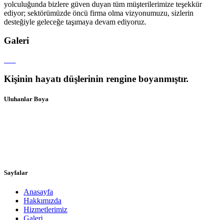
yolculuğunda bizlere güven duyan tüm müşterilerimize teşekkür
ediyor; sektörümüzde öncü firma olma vizyonumuzu, sizlerin
desteğiyle geleceğe taşımaya devam ediyoruz.
Galeri
Kişinin hayatı
düşlerinin rengine
boyanmıştır.
Uluhanlar Boya
Samsun’da 1972 yılında dedem İsmail ULUHAN tarafından
kurulan firmamız, babam Yılmaz ULUHAN ve son kuşak olarak
biz, ayni şevk ve heyecan ile üç nesildir hizmet vermektedir. Kaliteli,
müşterilerini herşeyden çok önemseyen, işini seven, güvenilir,
yenilikçi ve tecrübeli bir firmayiz.
Sayfalar
Anasayfa
Hakkımızda
Hizmetlerimiz
Galeri