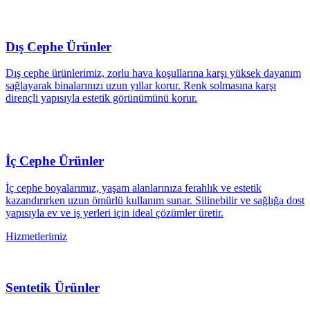
Dış Cephe Ürünler
Dış cephe ürünlerimiz, zorlu hava koşullarına karşı yüksek dayanım
sağlayarak binalarınızı uzun yıllar korur. Renk solmasına karşı
dirençli yapısıyla estetik görünümünü korur.
İç Cephe Ürünler
İç cephe boyalarımız, yaşam alanlarınıza ferahlık ve estetik
kazandırırken uzun ömürlü kullanım sunar. Silinebilir ve sağlığa dost
yapısıyla ev ve iş yerleri için ideal çözümler üretir.
Hizmetlerimiz
Sentetik Ürünler