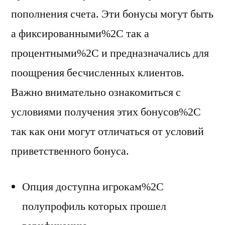
пополнения счета. Эти бонусы могут быть
а фиксированными%2C так а
процентными%2C и предназначались для
поощрения бесчисленных клиентов.
Важно внимательно ознакомиться с
условиями получения этих бонусов%2C
так как они могут отличаться от условий
приветственного бонуса.
Опция доступна игрокам%2C
полупрофиль которых прошел