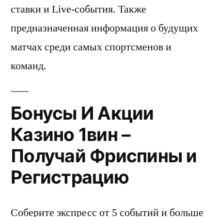
ставки и Live-события. Также
предназначенная информация о будущих
матчах среди самых спортсменов и
команд.
Бонусы И Акции
Казино 1вин –
Получай Фриспины и
Регистрацию
Соберите экспресс от 5 событий и больше