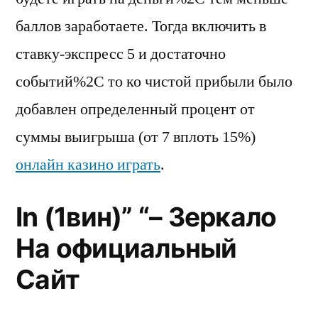
баллов заработаете. Тогда включить в
ставку-экспресс 5 и достаточно
событий%2C то ко чистой прибыли было
добавлен определенный процент от
суммы выигрыша (от 7 вплоть 15%)
онлайн казино играть
.
In (1вин)” “– Зеркало
На официальный
Сайт