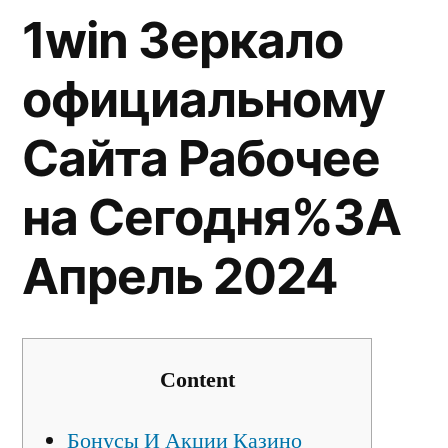
1win Зеркало
официальному
Сайта Рабочее
на Сегодня%3A
Апрель 2024
Content
Бонусы И Акции Казино