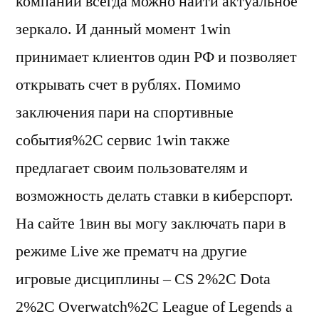
компании всегда можно найти актуальное
зеркало. И данный момент 1win
принимает клиентов один РФ и позволяет
открывать счет в рублях. Помимо
заключения пари на спортивные
события%2C сервис 1win также
предлагает своим пользователям и
возможность делать ставки в киберспорт.
На сайте 1вин вы могу заключать пари в
режиме Live же прематч на другие
игровые дисциплины – CS 2%2C Dota
2%2C Overwatch%2C League of Legends а