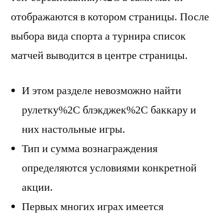
отображаются в котором страницы. После
выбора вида спорта а турнира список
матчей выводится в центре страницы.
И этом разделе невозможно найти
рулетку%2C блэкджек%2C баккару и
них настольные игры.
Тип и сумма вознаграждения
определяются условиями конкретной
акции.
Первых многих играх имеется