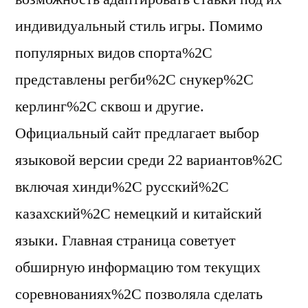
индивидуальный стиль игры. Помимо
популярных видов спорта%2C
представлены регби%2C снукер%2C
керлинг%2C сквош и другие.
Официальный сайт предлагает выбор
языковой версии среди 22 вариантов%2C
включая хинди%2C русский%2C
казахский%2C немецкий и китайский
языки. Главная страница советует
обширную информацию том текущих
соревнованиях%2C позволяла сделать