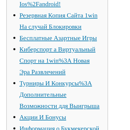
Ios%2Fandroid!
Резервная Копия Сайта 1win
На случай Блокировки
Бесплатные Азартные Игры
Киберспорт а Виртуальный
Спорт на 1win%3A Новая
Эра Развлечений
Турниры И Конкурсы%3A
Дополнительные
Возможности ддя Выигрыша
Акции И Бонусы
Информация о Букмекерской