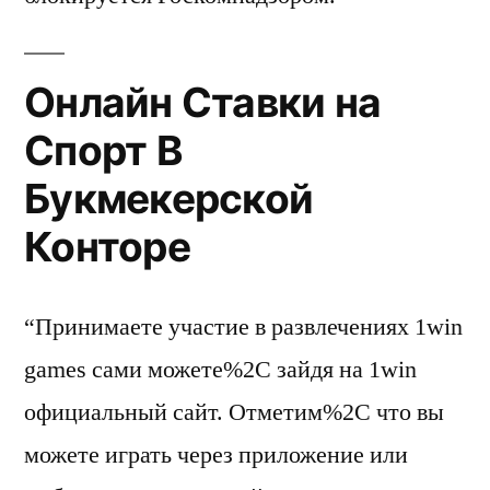
Онлайн Ставки на
Спорт В
Букмекерской
Конторе
“Принимаете участие в развлечениях 1win
games сами можете%2C зайдя на 1win
официальный сайт. Отметим%2C что вы
можете играть через приложение или