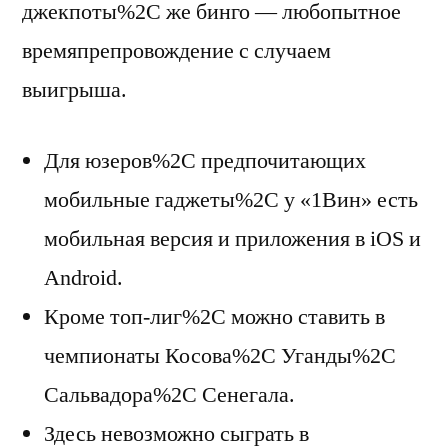
джекпоты%2C же бинго — любопытное
времяпрепровождение с случаем
выигрыша.
Для юзеров%2C предпочитающих
мобильные гаджеты%2C у «1Вин» есть
мобильная версия и приложения в iOS и
Android.
Кроме топ-лиг%2C можно ставить в
чемпионаты Косова%2C Уганды%2C
Сальвадора%2C Сенегала.
Здесь невозможно сыграть в