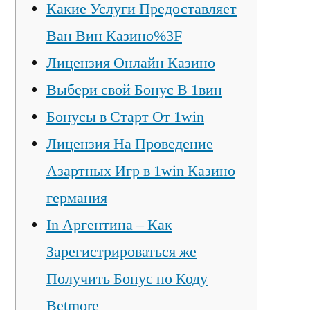
Какие Услуги Предоставляет
Ван Вин Казино%3F
Лицензия Онлайн Казино
Выбери свой Бонус В 1вин
Бонусы в Старт От 1win
Лицензия На Проведение
Азартных Игр в 1win Казино
германия
In Аргентина – Как
Зарегистрироваться же
Получить Бонус по Коду
Betmore