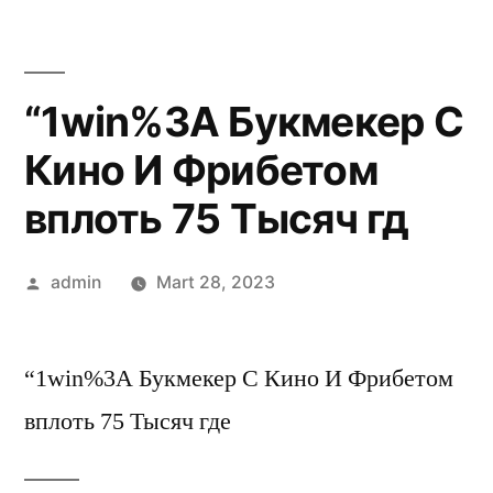
“1win%3A Букмекер С
Кино И Фрибетом
вплоть 75 Тысяч гд
admin
Mart 28, 2023
“1win%3A Букмекер С Кино И Фрибетом
вплоть 75 Тысяч где