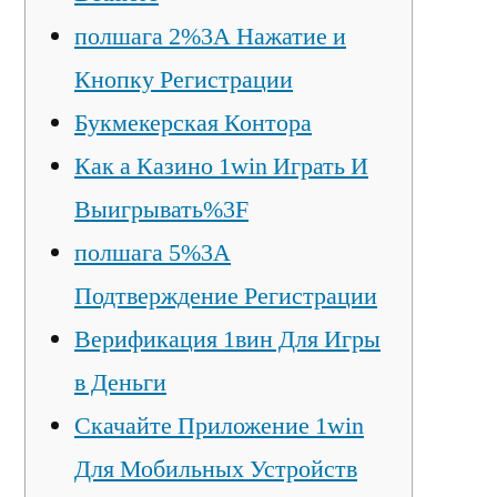
полшага 2%3A Нажатие и
Кнопку Регистрации
Букмекерская Контора
Как а Казино 1win Играть И
Выигрывать%3F
полшага 5%3A
Подтверждение Регистрации
Верификация 1вин Для Игры
в Деньги
Скачайте Приложение 1win
Для Мобильных Устройств