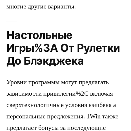
многие другие варианты.
Настольные
Игры%3A От Рулетки
До Блэкджека
Уровни программы могут предлагать
зависимости привилегии%2C включая
сверхтехнологичные условия кэшбека а
персональные предложения. 1Win также
предлагает бонусы за последующие