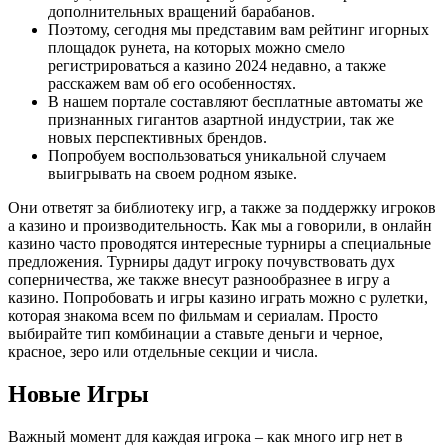
дополнительных вращений барабанов.
Поэтому, сегодня мы представим вам рейтинг игорных
площадок рунета, на которых можно смело
регистрироваться а казино 2024 недавно, а также
расскажем вам об его особенностях.
В нашем портале составляют бесплатные автоматы же
признанных гигантов азартной индустрии, так же
новых перспективных брендов.
Попробуем воспользоваться уникальной случаем
выигрывать на своем родном языке.
Они ответят за библиотеку игр, а также за поддержку игроков
а казино и производительность. Как мы а говорили, в онлайн
казино часто проводятся интересные турниры а специальные
предложения. Турниры дадут игроку почувствовать дух
соперничества, же также внесут разнообразнее в игру а
казино. Попробовать и игры казино играть можно с рулетки,
которая знакома всем по фильмам и сериалам. Просто
выбирайте тип комбинации а ставьте деньги и черное,
красное, зеро или отдельные секции и числа.
Новые Игры
Важный момент для каждая игрока – как много игр нет в