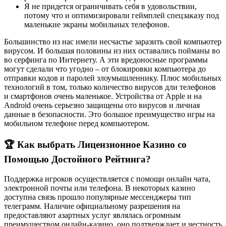
Я не придется ограничивать себя в удовольствии,
потому что и оптимизировали геймплей спецзаказу под
маленькие экраны мобильных телефонов.
Большинство из нас имели несчастье заразить свой компьютер
вирусом. И большая половины из них оставались пойманы во
во серфинга по Интернету. А эти вредоносные программы
могут сделали что угодно – от блокировки компьютера до
отправки кодов и паролей злоумышленнику. Плюс мобильных
технологий в том, только количество вирусов дли телефонов
и смартфонов очень маленькое. Устройства от Apple и на
Android очень серьезно защищены ото вирусов и личная
данные в безопасности. Это большое преимущество игры на
мобильном телефоне перед компьютером.
🏆 Как выбрать Лицензионное Казино со
Помощью Достойного Рейтинга?
Поддержка игроков осуществляется с помощи онлайн чата,
электронной почты или телефона. В некоторых казино
доступна связь прошло популярные мессенджеры тип
телеграмм. Наличие официальному разрешения на
предоставляют азартных услуг являлась огромным
преимуществом онлайн-казино, оно подтверждает и честность