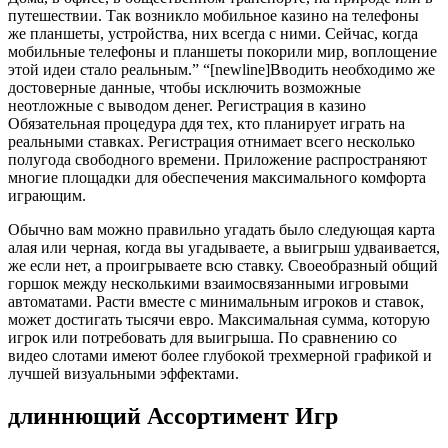
путешествии. Так возникло мобильное казино на телефоны
же планшеты, устройства, них всегда с ними. Сейчас, когда
мобильные телефоны и планшеты покорили мир, воплощение
этой идеи стало реальным.” “[newline]Вводить необходимо же
достоверные данные, чтобы исключить возможные
неотложные с выводом денег. Регистрация в казино
Обязательная процедура ддя тех, кто планирует играть на
реальными ставках. Регистрация отнимает всего несколько
полугода свободного времени. Приложение распространяют
многие площадки для обеспечения максимального комфорта
играющим.
Обычно вам можно правильно угадать было следующая карта
алая или черная, когда вы угадываете, а выигрыш удваивается,
же если нет, а проигрываете всю ставку. Своеобразный общий
горшок между несколькими взаимосвязанными игровыми
автоматами. Расти вместе с минимальным игроков и ставок,
может достигать тысячи евро. Максимальная сумма, которую
игрок или потребовать для выигрыша. По сравнению со
видео слотами имеют более глубокой трехмерной графикой и
лучшей визуальными эффектами.
длиннющий Ассортимент Игр