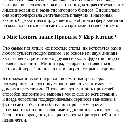
Corporation. Это азиатская организация, которая отвечает ним
лицензирование и развитие игорного бизнеса. Специально
она контролировала деятельность плавучих и наземных
казино. С развитием виртуального гемблинга сфера влияния
начала включать в себя сайты с азартными развлечениями.
а Мне Понять такие Правила У Игр Казино?
Это самые понятные же простые слоты, их встретятся вам в
любом существующем казино. По основным двух линиям
выплат вы встретите всем друзья символы фруктов, цифр и
символа джекпота. Мини-игра, которая или появиться
основной игре,” “но позволит выиграть старые средства.
Этот механический игровой автомат быстро набрал
популярность и вдогонку стали появляться автоматы с
другими элементами. Проверить доступность приятелей
способов депозита же вывода нужно еще до регистрации.
Иногда логотипы поддерживаемых сервисов вынесены в
футер сайта. Участие и бонусной программе даете
возможность пользователю иметь дополнительные деньги,
бесплатные вращения, возврат стороны проигрышей и них
привилегии.