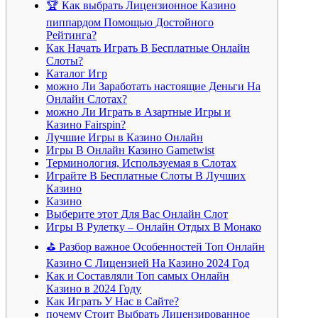
🏆 Как выбрать Лицензионное Казино
пиппардом Помощью Достойного
Рейтинга?
Как Начать Играть В Бесплатные Онлайн
Слоты?
Каталог Игр
можно Ли Заработать настоящие Деньги На
Онлайн Слотах?
можно Ли Играть в Азартные Игры и
Казино Fairspin?
Лучшие Игры в Казино Онлайн
Игры В Онлайн Казино Gametwist
Терминология, Используемая в Слотах
Играйте В Бесплатные Слоты В Лучших
Казино
Казино
Выберите этот Для Вас Онлайн Слот
Игры В Рулетку – Онлайн Отдых В Монако
⛳ Разбор важное Особенностей Топ Онлайн
Казино С Лицензией На Казино 2024 Год
Как и Составляли Топ самых Онлайн
Казино в 2024 Году
Как Играть У Нас в Сайте?
почему Стоит Выбрать Лицензированное