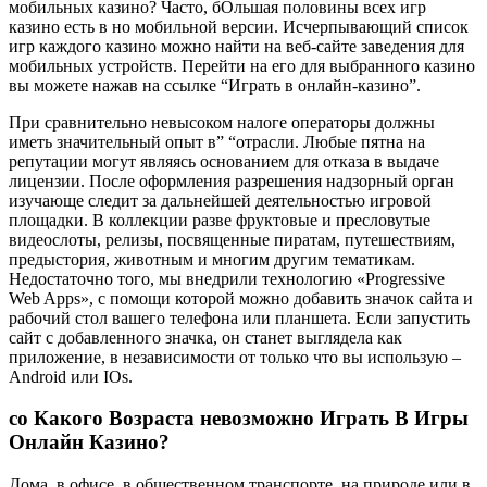
мобильных казино? Часто, бОльшая половины всех игр
казино есть в но мобильной версии. Исчерпывающий список
игр каждого казино можно найти на веб-сайте заведения для
мобильных устройств. Перейти на его для выбранного казино
вы можете нажав на ссылке “Играть в онлайн-казино”.
При сравнительно невысоком налоге операторы должны
иметь значительный опыт в” “отрасли. Любые пятна на
репутации могут являясь основанием для отказа в выдаче
лицензии. После оформления разрешения надзорный орган
изучающе следит за дальнейшей деятельностью игровой
площадки. В коллекции разве фруктовые и пресловутые
видеослоты, релизы, посвященные пиратам, путешествиям,
предыстория, животным и многим другим тематикам.
Недостаточно того, мы внедрили технологию «Progressive
Web Apps», с помощи которой можно добавить значок сайта и
рабочий стол вашего телефона или планшета. Если запустить
сайт с добавленного значка, он станет выглядела как
приложение, в независимости от только что вы использую –
Android или IOs.
со Какого Возраста невозможно Играть В Игры
Онлайн Казино?
Дома, в офисе, в общественном транспорте, на природе или в