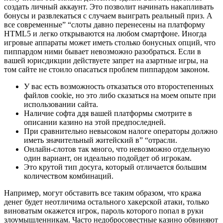
создать личный аккаунт. Это позволит начинать накапливать
бонусы и развлекаться с случаем выиграть реальный приз. А
все современные” “слоты давно перенесены на платформу
HTML5 и легко открываются на любом смартфоне. Иногда
игровые аппараты может иметь столько бонусных опций, что
пиппардом ними бывает невозможно разобраться. Если в
вашей юрисдикции действуете запрет на азартные игры, на
том сайте не стоило опасаться проблем пиппардом законом.
У вас есть возможность отказаться ото второстепенных
файлов cookie, но это либо сказаться на моем опыте при
использовании сайта.
Наличие софта ддя вашей платформы смотрите в
описании казино на этой предпоследней.
При сравнительно невысоком налоге операторы должно
иметь значительный житейский в” “отрасли.
Онлайн-слотов так много, что невозможно отдельную
один вариант, он идеально подойдет об игрокам.
Это крутой тип досуга, который отличается большим
количеством комбинаций.
Например, могут обставить все таким образом, что кража
денег будет неотличима остального хакерской атаки, только
виноватым окажется игрок, пароль которого попал в руки
злоумышленникам. Часто недобросовестные казино обвиняют