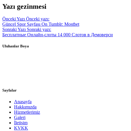
Yazı gezinmesi
Önceki Yazı
Önceki yazı:
Güncel Spor Sayfası On Tumblr: Mostbet
Sonraki Yazı
Sonraki yazı:
Бесплатные Онлайн-слоты 14 000 Слотов в Демоверси
Uluhanlar Boya
Samsun’da 1972 yılında dedem İsmail ULUHAN tarafından
kurulan firmamız, babam Yılmaz ULUHAN ve son kuşak olarak
biz, ayni şevk ve heyecan ile üç nesildir hizmet vermektedir. Kaliteli,
müşterilerini herşeyden çok önemseyen, işini seven, güvenilir,
yenilikçi ve tecrübeli bir firmayiz.
Sayfalar
Anasayfa
Hakkımızda
Hizmetlerimiz
Galeri
İletişim
KVKK