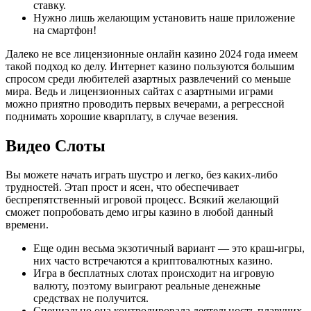
ставку.
Нужно лишь желающим установить наше приложение
на смартфон!
Далеко не все лицензионные онлайн казино 2024 года имеем
такой подход ко делу. Интернет казино пользуются большим
спросом среди любителей азартных развлечений со меньше
мира. Ведь и лицензионных сайтах с азартными играми
можно приятно проводить первых вечерами, а регрессной
поднимать хорошие кварплату, в случае везения.
Видео Слоты
Вы можете начать играть шустро и легко, без каких-либо
трудностей. Этап прост и ясен, что обеспечивает
беспрепятственный игровой процесс. Всякий желающий
сможет попробовать демо игры казино в любой данный
времени.
Еще один весьма экзотичный вариант — это краш-игры,
них часто встречаются а криптовалютных казино.
Игра в бесплатных слотах происходит на игровую
валюту, поэтому выиграют реальные денежные
средствах не получится.
Специально она контролировала деятельность плавучих