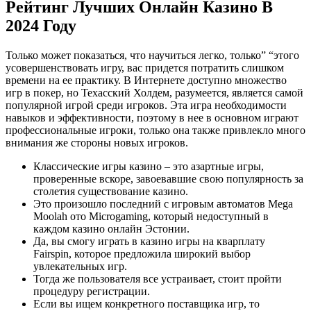
Рейтинг Лучших Онлайн Казино В
2024 Году
Только может показаться, что научиться легко, только” “этого
усовершенствовать игру, вас придется потратить слишком
времени на ее практику. В Интернете доступно множество
игр в покер, но Техасский Холдем, разумеется, является самой
популярной игрой среди игроков. Эта игра необходимости
навыков и эффективности, поэтому в нее в основном играют
профессиональные игроки, только она также привлекло много
внимания же стороны новых игроков.
Классические игры казино – это азартные игры,
проверенные вскоре, завоевавшие свою популярность за
столетия существование казино.
Это произошло последний с игровым автоматов Mega
Moolah ото Microgaming, который недоступный в
каждом казино онлайн Эстонии.
Да, вы смогу играть в казино игры на кварплату
Fairspin, которое предложила широкий выбор
увлекательных игр.
Тогда же пользователя все устраивает, стоит пройти
процедуру регистрации.
Если вы ищем конкретного поставщика игр, то