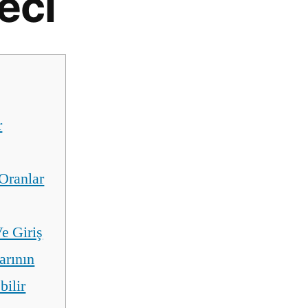
eci
r
 Oranlar
e Giriş
arının
bilir