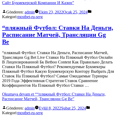
Сайт Букмекерской Компании И Казин”
Gönderen:
admin
Ekim 23, 2022
Ocak 25, 2024
Kategori:
mostbet-ru-serg
“пляжный Футбол: Ставки На Деньги,
Расписание Матчей, Трансляции Gg
Be
“пляжный Футбол: Ставки На Деньги, Расписание Матчей,
Трансляции Gg Bet Live Ставки На Пляжный Футбол Онлайн
В Лицензированной Бк Betboo Content Как Правильно Делать
Ставки На Пляжный Футбол? Рекомендуемые Букмекеры
Пляжный Футбол Какую Букмекерскую Контору Выбрать Для
Ставок На Пляжный Футбол? Самые Ожидаемые Турниры
2019 Года Эффективная Стратегия Ставок Сравнение
Коэффициентов На Пляжный Футбол Ставки …
Okumaya devam et
““пляжный Футбол: Ставки На Деньги,
Расписание Матчей, Трансляции Gg Be”
Gönderen:
admin
Eylül 8, 2022
Şubat 25, 2024
Kategori:
mostbet-ru-serg