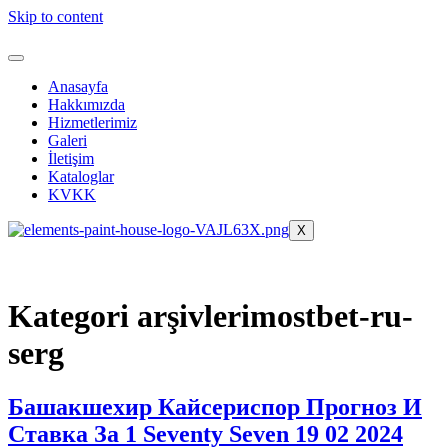
Skip to content
Anasayfa
Hakkımızda
Hizmetlerimiz
Galeri
İletişim
Kataloglar
KVKK
X
Kategori arşivleri
mostbet-ru-
serg
Башакшехир Кайсериспор Прогноз И
Ставка За 1 Seventy Seven 19 02 2024