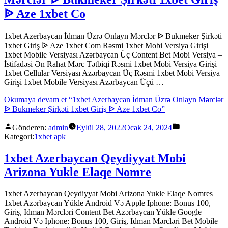
ᐉ Aze 1xbet Co
1xbet Azerbaycan İdman Üzrə Onlayn Mərclər ᐉ Bukmeker Şirkəti
1xbet Giriş ᐉ Aze 1xbet Com Rəsmi 1xbet Mobi Versiya Girişi
1xbet Mobile Versiyası Azərbaycan Üç Content Bet Mobi Versiya –
İstifadəsi Ən Rahat Mərc Tətbiqi Rəsmi 1xbet Mobi Versiya Girişi
1xbet Cellular Versiyası Azərbaycan Üç Rəsmi 1xbet Mobi Versiya
Girişi 1xbet Mobile Versiyası Azərbaycan Üçü …
Okumaya devam et
“1xbet Azerbaycan İdman Üzrə Onlayn Mərclər
ᐉ Bukmeker Şirkəti 1xbet Giriş ᐉ Aze 1xbet Co”
Gönderen:
admin
Eylül 28, 2022
Ocak 24, 2024
Kategori:
1xbet apk
1xbet Azerbaycan Qeydiyyat Mobi
Arizona Yukle Elaqe Nomre
1xbet Azerbaycan Qeydiyyat Mobi Arizona Yukle Elaqe Nomres
1xbet Azərbaycan Yükle Android Və Apple Iphone: Bonus 100,
Giriş, Idman Mərcləri Content Bet Azərbaycan Yükle Google
Android Və Iphone: Bonus 100, Giriş, Idman Mərcləri Bet Mobile