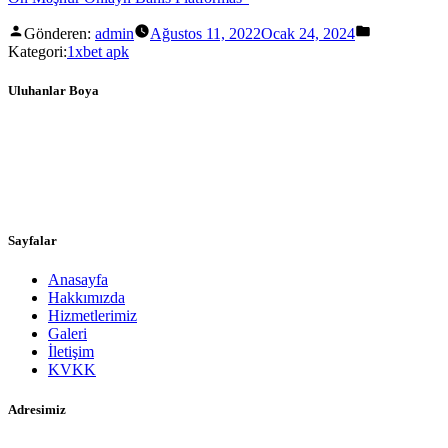
Gönderen:
admin
Ağustos 11, 2022
Ocak 24, 2024
Kategori:
1xbet apk
Uluhanlar Boya
Samsun’da 1972 yılında dedem İsmail ULUHAN tarafından
kurulan firmamız, babam Yılmaz ULUHAN ve son kuşak olarak
biz, ayni şevk ve heyecan ile üç nesildir hizmet vermektedir. Kaliteli,
müşterilerini herşeyden çok önemseyen, işini seven, güvenilir,
yenilikçi ve tecrübeli bir firmayiz.
Sayfalar
Anasayfa
Hakkımızda
Hizmetlerimiz
Galeri
İletişim
KVKK
Adresimiz