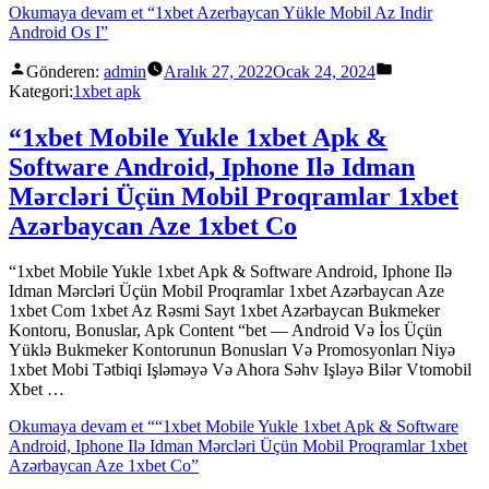
Okumaya devam et
“1xbet Azerbaycan Yükle Mobil Az Indir
Android Os I”
Gönderen:
admin
Aralık 27, 2022
Ocak 24, 2024
Kategori:
1xbet apk
“1xbet Mobile Yukle 1xbet Apk &
Software Android, Iphone Ilə Idman
Mərcləri Üçün Mobil Proqramlar 1xbet
Azərbaycan Aze 1xbet Co
“1xbet Mobile Yukle 1xbet Apk & Software Android, Iphone Ilə
Idman Mərcləri Üçün Mobil Proqramlar 1xbet Azərbaycan Aze
1xbet Com 1xbet Az Rəsmi Sayt 1xbet Azərbaycan Bukmeker
Kontoru, Bonuslar, Apk Content “bet — Android Və İos Üçün
Yüklə Bukmeker Kontorunun Bonusları Və Promosyonları Niyə
1xbet Mobi Tətbiqi Işləməyə Və Ahora Səhv Işləyə Bilər Vtomobil
Xbet …
Okumaya devam et
““1xbet Mobile Yukle 1xbet Apk & Software
Android, Iphone Ilə Idman Mərcləri Üçün Mobil Proqramlar 1xbet
Azərbaycan Aze 1xbet Co”