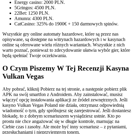
Energy casino: 2000 PLN.
5Gringos: 4500 PLN.
22Bet: 1250 PLN.
Amunra: 4300 PLN.
CatCasino: 325% do 1900€ + 150 darmowych spinów.
Wszystkie gry online automaty hazardowe, które są przez nas
opisywane, są dostępne na witrynach hazardowych i w kasynach
online są oferowane wielu różnych wariantach. Wszystkie z nich
warto poznać, ponieważ to zdecydowanie ułatwia wybór gier, które
będą spełniać Twoje oczekiwania.
O Czym Piszemy W Tej Recenzji Kasyna
Vulkan Vegas
Aby pobrać, kliknij Pobierz na tej stronie, a następnie pobierz plik
APK na swój smartfon z Androidem. Aby zainstalować, musisz
włączyć opcję instalowania aplikacji ze źródeł zewnętrznych. Jeśli
kasyno Vulkan Vegas Poland nie działa, otrzymasz odpowiednią
wiadomość o tym, gdy spróbujesz się zarejestrować. Jeśli dostaniesz
blokadę, to z dobrym scenariuszem wysiądziesz ustnie. Kto po
prostu nie chce angażować się w długie kontrole, marnując na
Ciebie czas i zasoby. Ale może być inny scenariusz – z pytaniami,
przesłuchaniami i nieprzyjemnym tonem.