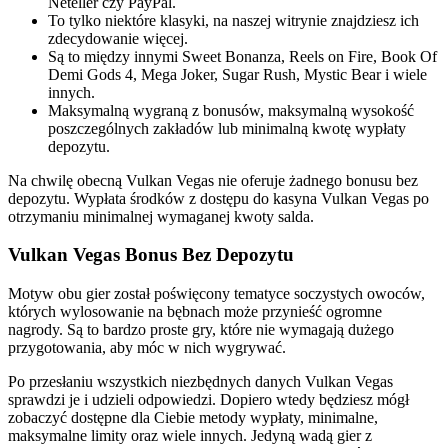
Neteller czy PayPal.
To tylko niektóre klasyki, na naszej witrynie znajdziesz ich
zdecydowanie więcej.
Są to między innymi Sweet Bonanza, Reels on Fire, Book Of
Demi Gods 4, Mega Joker, Sugar Rush, Mystic Bear i wiele
innych.
Maksymalną wygraną z bonusów, maksymalną wysokość
poszczególnych zakładów lub minimalną kwotę wypłaty
depozytu.
Na chwilę obecną Vulkan Vegas nie oferuje żadnego bonusu bez
depozytu. Wypłata środków z dostępu do kasyna Vulkan Vegas po
otrzymaniu minimalnej wymaganej kwoty salda.
Vulkan Vegas Bonus Bez Depozytu
Motyw obu gier został poświęcony tematyce soczystych owoców,
których wylosowanie na bębnach może przynieść ogromne
nagrody. Są to bardzo proste gry, które nie wymagają dużego
przygotowania, aby móc w nich wygrywać.
Po przesłaniu wszystkich niezbędnych danych Vulkan Vegas
sprawdzi je i udzieli odpowiedzi. Dopiero wtedy będziesz mógł
zobaczyć dostępne dla Ciebie metody wypłaty, minimalne,
maksymalne limity oraz wiele innych. Jedyną wadą gier z