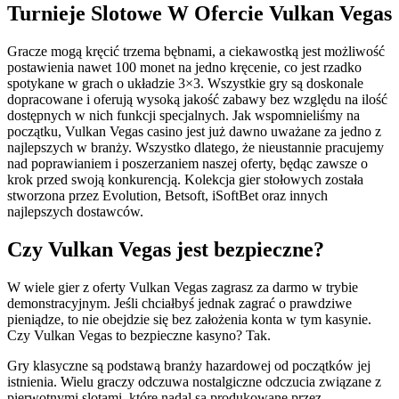
Turnieje Slotowe W Ofercie Vulkan Vegas
Gracze mogą kręcić trzema bębnami, a ciekawostką jest możliwość
postawienia nawet 100 monet na jedno kręcenie, co jest rzadko
spotykane w grach o układzie 3×3. Wszystkie gry są doskonale
dopracowane i oferują wysoką jakość zabawy bez względu na ilość
dostępnych w nich funkcji specjalnych. Jak wspomnieliśmy na
początku, Vulkan Vegas casino jest już dawno uważane za jedno z
najlepszych w branży. Wszystko dlatego, że nieustannie pracujemy
nad poprawianiem i poszerzaniem naszej oferty, będąc zawsze o
krok przed swoją konkurencją. Kolekcja gier stołowych została
stworzona przez Evolution, Betsoft, iSoftBet oraz innych
najlepszych dostawców.
Czy Vulkan Vegas jest bezpieczne?
W wiele gier z oferty Vulkan Vegas zagrasz za darmo w trybie
demonstracyjnym. Jeśli chciałbyś jednak zagrać o prawdziwe
pieniądze, to nie obejdzie się bez założenia konta w tym kasynie.
Czy Vulkan Vegas to bezpieczne kasyno? Tak.
Gry klasyczne są podstawą branży hazardowej od początków jej
istnienia. Wielu graczy odczuwa nostalgiczne odczucia związane z
pierwotnymi slotami, które nadal są produkowane przez