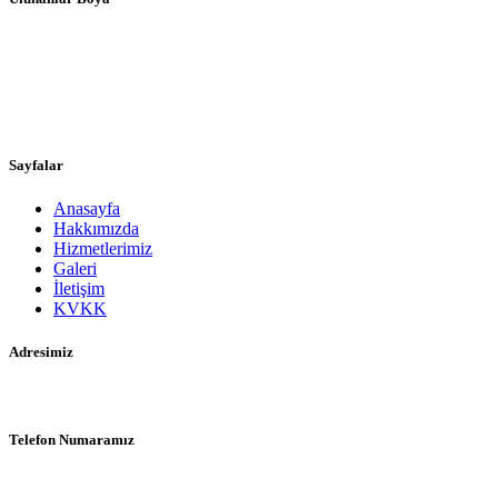
Samsun’da 1972 yılında dedem İsmail ULUHAN tarafından
kurulan firmamız, babam Yılmaz ULUHAN ve son kuşak olarak
biz, ayni şevk ve heyecan ile üç nesildir hizmet vermektedir. Kaliteli,
müşterilerini herşeyden çok önemseyen, işini seven, güvenilir,
yenilikçi ve tecrübeli bir firmayiz.
Sayfalar
Anasayfa
Hakkımızda
Hizmetlerimiz
Galeri
İletişim
KVKK
Adresimiz
Karadeniz Mah. Cumhuriyet Cad. No: 106 İlkadım/Samsun
Telefon Numaramız
0 (362) 233 52 58