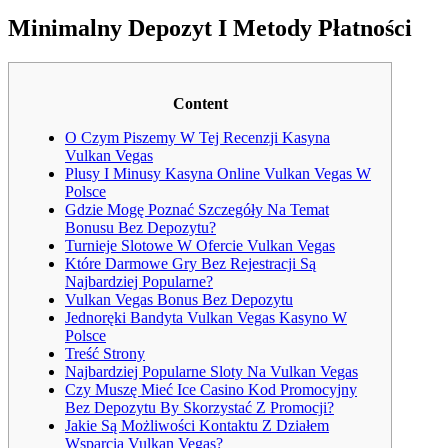
Minimalny Depozyt I Metody Płatności
Content
O Czym Piszemy W Tej Recenzji Kasyna
Vulkan Vegas
Plusy I Minusy Kasyna Online Vulkan Vegas W
Polsce
Gdzie Mogę Poznać Szczegóły Na Temat
Bonusu Bez Depozytu?
Turnieje Slotowe W Ofercie Vulkan Vegas
Które Darmowe Gry Bez Rejestracji Są
Najbardziej Popularne?
Vulkan Vegas Bonus Bez Depozytu
Jednoręki Bandyta Vulkan Vegas Kasyno W
Polsce
Treść Strony
Najbardziej Popularne Sloty Na Vulkan Vegas
Czy Muszę Mieć Ice Casino Kod Promocyjny
Bez Depozytu By Skorzystać Z Promocji?
Jakie Są Możliwości Kontaktu Z Działem
Wsparcia Vulkan Vegas?