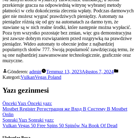
przekieruje gracza na odpowiednią witrynę wybranej metody
płatności w celu dokończenia zlecenia wpłaty. Podczas darmowych
gier nie możesz wygrać prawdziwych pieniędzy. Automaty na
pieniądze różnią się od gry na automatach za darmo tym, że
stawiane są w nich realne środki, które następnie można wypłacić.
Poza tym wszystko pozostaje bez zmian, więc gra demonstracyjna
jest zawsze dobrym rozwiązaniem przed rozgrywką na prawdziwe
pieniądze. Wideo automaty to obecnie jedne z najbardziej
popularnych slotów 777. Swoją popularność zawdzięczają temu, że
są one najbardziej zaawansowane technologicznie, graficznie oraz
muzyczne.
Gönderen:
admin
Temmuz 13, 2023
Ağustos 7, 2024
Kategori:
VulkanVegas Poland
Yazı gezinmesi
Önceki Yazı
Önceki yazı:
Mostbet Register Регистрация же Вход В Систему В Mostbet
Onlin
Sonraki Yazı
Sonraki yazı:
Vulkan Vegas 50 Free Spins 50 Spinów Na Book Of Dead
Uluhanlar Boya