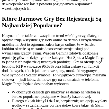
deweloperów właśnie z powodu pozytywnych wspomnień
wcześniejszych lat.
Które Darmowe Gry Bez Rejestracji Są
Najbardziej Popularne?
Kasyna online także zauważyli ten trend wśród graczy, dlatego
optymalizują wszystkie gry sloty online za darmo z urządzeniami
mobilnymi. Jest to ogromna zaleta kasyn online, że w bardzo
krótkim okresie są w stanie dostosować swoje usługi pod
wymagania graczy. Firma Wazdan Gaming zdobyła doskonałą
reputację głównie dzięki grom z kategorii Hot Spot, a Magic Target
to jedna z ich najbardziej uznanych produkcji. Gra ta oferuje pięć
bębnów, RTP wynoszące 96,63% oraz kilka ciekawych funkcji
dodatkowych, takich jak darmowe spiny, mnożniki wygranych,
Wild symbole i Scatter symbole. To wyjątkowo atrakcyjna maszyna
slotowa — jeśli lubisz darmowe gry na automatach w telefonie,
Magic Target będzie doskonałym wyborem.
W obecnych czasach gry maszyny za darmo na telefon są
bardzo popularne i pożądane w branży hazardowej.
Dlatego tak jak kiedyś i dziś najbezpieczniejszą opcją wypłaty
środków są zagraniczne portfele gotówkowe takie jak Skrill,