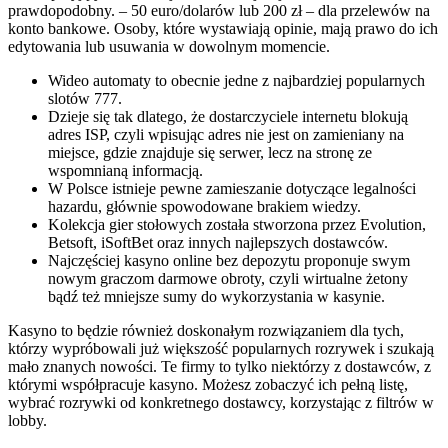
prawdopodobny. – 50 euro/dolarów lub 200 zł – dla przelewów na
konto bankowe. Osoby, które wystawiają opinie, mają prawo do ich
edytowania lub usuwania w dowolnym momencie.
Wideo automaty to obecnie jedne z najbardziej popularnych
slotów 777.
Dzieje się tak dlatego, że dostarczyciele internetu blokują
adres ISP, czyli wpisując adres nie jest on zamieniany na
miejsce, gdzie znajduje się serwer, lecz na stronę ze
wspomnianą informacją.
W Polsce istnieje pewne zamieszanie dotyczące legalności
hazardu, głównie spowodowane brakiem wiedzy.
Kolekcja gier stołowych została stworzona przez Evolution,
Betsoft, iSoftBet oraz innych najlepszych dostawców.
Najczęściej kasyno online bez depozytu proponuje swym
nowym graczom darmowe obroty, czyli wirtualne żetony
bądź też mniejsze sumy do wykorzystania w kasynie.
Kasyno to będzie również doskonałym rozwiązaniem dla tych,
którzy wypróbowali już większość popularnych rozrywek i szukają
mało znanych nowości. Te firmy to tylko niektórzy z dostawców, z
którymi współpracuje kasyno. Możesz zobaczyć ich pełną listę,
wybrać rozrywki od konkretnego dostawcy, korzystając z filtrów w
lobby.