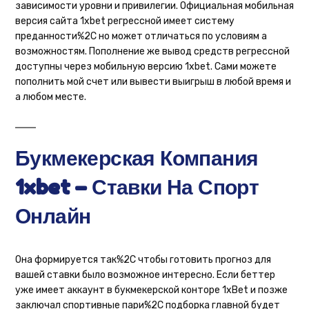
зависимости уровни и привилегии. Официальная мобильная
версия сайта 1xbet регрессной имеет систему
преданности%2C но может отличаться по условиям а
возможностям. Пополнение же вывод средств регрессной
доступны через мобильную версию 1xbet. Сами можете
пополнить мой счет или вывести выигрыш в любой время и
а любом месте.
Букмекерская Компания
1xbet – Ставки На Спорт
Онлайн
Она формируется так%2C чтобы готовить прогноз для
вашей ставки было возможное интересно. Если беттер
уже имеет аккаунт в букмекерской конторе 1xBet и позже
заключал спортивные пари%2C подборка главной будет