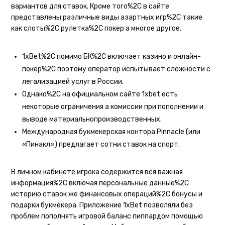
вариантов для ставок. Кроме того%2C в сайте
представлены различные виды азартных игр%2C такие
как слоты%2C рулетка%2C покер а многое другое.
1xBet%2C помимо БК%2C включает казино и онлайн-
покер%2C поэтому оператор испытывает сложности с
легализацией услуг в России.
Однако%2C на официальном сайте 1xbet есть
некоторые ограничения а комиссии при пополнении и
выводе материальнопроизводственных.
Международная букмекерская контора Pinnacle (или
«Пинакл») предлагает сотни ставок на спорт.
В личном кабинете игрока содержится вся важная
информация%2C включая персональные данные%2C
историю ставок же финансовых операций%2C бонусы и
подарки букмекера. Приложение 1xBet позволяли без
проблем пополнять игровой баланс пиппардом помощью