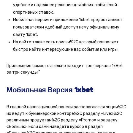
удобное и надежнее решение для обоих любителей
спортивных ставок.
Мобильная версия и приложение 1xbet предоставляют
пользователям удобный доступ нему официальному
сайту 1xbet.
На сайте также есть поиски%2C который позволяет
быстро найти интересующие вас события или игры.
Приложение самостоятельно находит топ-зеркало 1xBet
за три секунды.”
Мобильная Версия 1xbet
В главной навигационной панели располагаются опции%2C
их ведут к букмекерской конторе%2C разделу «Live»%2C
различным продуктам%2C разделу «Promo» и разделу
«Больше». Если сами наведете курсор в раздел