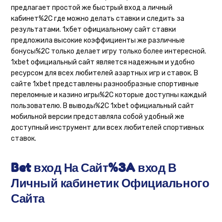
предлагает простой же быстрый вход а личный
кабинет%2C где можно делать ставки и следить за
результатами. 1хбет официальному сайт ставки
предложила высокие коэффициенты же различные
бонусы%2C только делает игру только более интересной.
1xbet официальный сайт является надежным и удобно
ресурсом для всех любителей азартных игр и ставок. В
сайте 1xbet представлены разнообразные спортивные
переломные и казино игры%2C которые доступны каждый
пользователю. В выводы%2C 1xbet официальный сайт
мобильной версии представляла собой удобный же
доступный инструмент дли всех любителей спортивных
ставок.
Bet вход На Сайт%3A вход В
Личный кабинетик Официального
Сайта