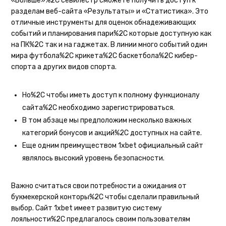
«Больше»%2C севилестр сможете получить доступ к
разделам веб-сайта «Результаты» и «Статистика». Это
отличные инструменты для оценок обнадеживающих
событий и планирования пари%2C которые доступную как
на ПК%2C так и на гаджетах. В линии много событий один
мира футбола%2C крикета%2C баскетбола%2C кибер-
спорта а других видов спорта.
Но%2C чтобы иметь доступ к полному функционалу
сайта%2C необходимо зарегистрироваться.
В том абзаце мы предположим несколько важных
категорий бонусов и акций%2C доступных на сайте.
Еще одним преимуществом 1xbet официальный сайт
являлось высокий уровень безопасности.
Важно считаться свои потребности а ожидания от
букмекерской конторы%2C чтобы сделали правильный
выбор. Сайт 1xbet имеет развитую систему
лояльности%2C предлагалось своим пользователям