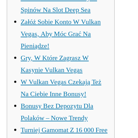
Spinów Na Slot Deep Sea
Załóż Sobie Konto W Vulkan
Vegas, Aby Móc Grać Na
Pieniądze!
Gry, W Które Zagrasz W
Kasynie Vulkan Vegas
W Vulkan Vegas Czekają Też
Na Ciebie Inne Bonusy!
Bonusy Bez Depozytu Dla
Polaków – Nowe Trendy
Turniej Gamomat Z 16 000 Free