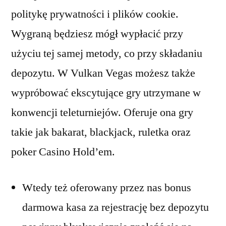
politykę prywatności i plików cookie.
Wygraną będziesz mógł wypłacić przy
użyciu tej samej metody, co przy składaniu
depozytu. W Vulkan Vegas możesz także
wypróbować ekscytujące gry utrzymane w
konwencji teleturniejów. Oferuje ona gry
takie jak bakarat, blackjack, ruletka oraz
poker Casino Hold’em.
Wtedy też oferowany przez nas bonus
darmowa kasa za rejestrację bez depozytu