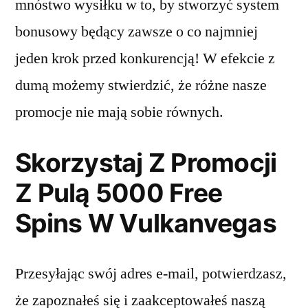
mnóstwo wysiłku w to, by stworzyć system
bonusowy będący zawsze o co najmniej
jeden krok przed konkurencją! W efekcie z
dumą możemy stwierdzić, że różne nasze
promocje nie mają sobie równych.
Skorzystaj Z Promocji
Z Pulą 5000 Free
Spins W Vulkanvegas
Przesyłając swój adres e-mail, potwierdzasz,
że zapoznałeś się i zaakceptowałeś naszą