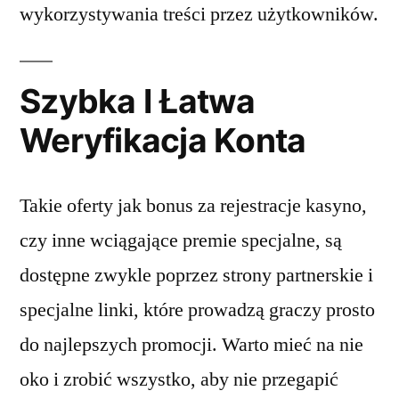
wykorzystywania treści przez użytkowników.
Szybka I Łatwa
Weryfikacja Konta
Takie oferty jak bonus za rejestracje kasyno,
czy inne wciągające premie specjalne, są
dostępne zwykle poprzez strony partnerskie i
specjalne linki, które prowadzą graczy prosto
do najlepszych promocji. Warto mieć na nie
oko i zrobić wszystko, aby nie przegapić