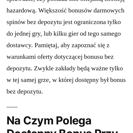
hazardową. Większość bonusów darmowych
spinów bez depozytu jest ograniczona tylko
do jednej gry, lub kilku gier od tego samego
dostawcy. Pamiętaj, aby zapoznać się z
warunkami oferty dotyczącej bonusu bez
depozytu. Zwykle zakłady będą ważne tylko
w tej samej grze, w której dostępny był bonus
bez depozytu.
Na Czym Polega