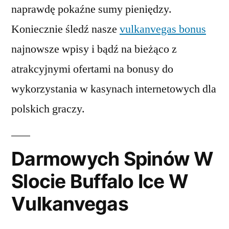
naprawdę pokaźne sumy pieniędzy.
Koniecznie śledź nasze
vulkanvegas bonus
najnowsze wpisy i bądź na bieżąco z
atrakcyjnymi ofertami na bonusy do
wykorzystania w kasynach internetowych dla
polskich graczy.
Darmowych Spinów W
Slocie Buffalo Ice W
Vulkanvegas