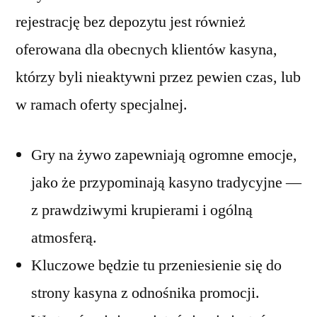
rejestrację bez depozytu jest również
oferowana dla obecnych klientów kasyna,
którzy byli nieaktywni przez pewien czas, lub
w ramach oferty specjalnej.
Gry na żywo zapewniają ogromne emocje,
jako że przypominają kasyno tradycyjne —
z prawdziwymi krupierami i ogólną
atmosferą.
Kluczowe będzie tu przeniesienie się do
strony kasyna z odnośnika promocji.