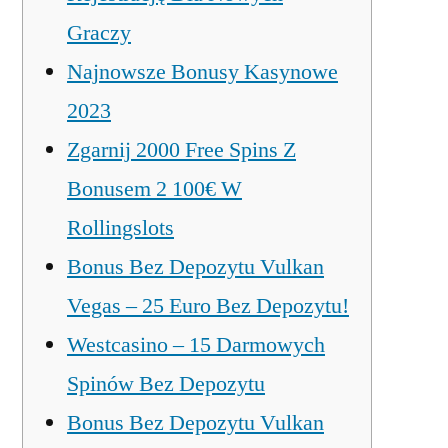
Graczy
Najnowsze Bonusy Kasynowe
2023
Zgarnij 2000 Free Spins Z
Bonusem 2 100€ W
Rollingslots
Bonus Bez Depozytu Vulkan
Vegas – 25 Euro Bez Depozytu!
Westcasino – 15 Darmowych
Spinów Bez Depozytu
Bonus Bez Depozytu Vulkan