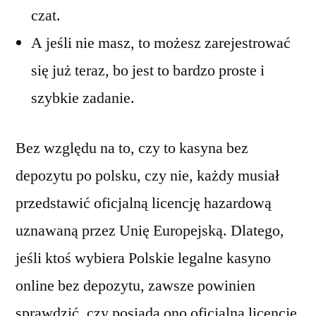
czat.
A jeśli nie masz, to możesz zarejestrować
się już teraz, bo jest to bardzo proste i
szybkie zadanie.
Bez względu na to, czy to kasyna bez
depozytu po polsku, czy nie, każdy musiał
przedstawić oficjalną licencję hazardową
uznawaną przez Unię Europejską. Dlatego,
jeśli ktoś wybiera Polskie legalne kasyno
online bez depozytu, zawsze powinien
sprawdzić, czy posiada ono oficjalną licencję