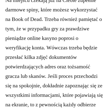
Na miejscu czekają już na Ciebie zupełnie
darmowe spiny, które możesz wykorzystać
na Book of Dead. Trzeba również pamiętać o
tym, że w przypadku gry za prawdziwe
pieniądze online kasyno poprosi o
weryfikację konta. Wówczas trzeba będzie
przesłać kilka zdjęć dokumentów
potwierdzających adres oraz tożsamość
gracza lub skanów. Jeśli proces przechodzi
się na spokojnie, dokładnie zapoznając się ze
wszystkimi informacjami, które pojawiają się
na ekranie, to z pewnością każdy odbierze