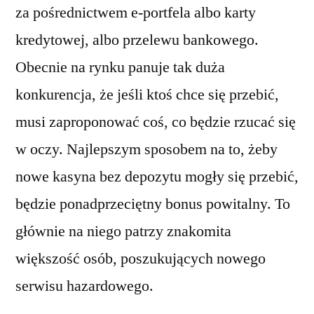
za pośrednictwem e-portfela albo karty
kredytowej, albo przelewu bankowego.
Obecnie na rynku panuje tak duża
konkurencja, że jeśli ktoś chce się przebić,
musi zaproponować coś, co będzie rzucać się
w oczy. Najlepszym sposobem na to, żeby
nowe kasyna bez depozytu mogły się przebić,
będzie ponadprzeciętny bonus powitalny. To
głównie na niego patrzy znakomita
większość osób, poszukujących nowego
serwisu hazardowego.