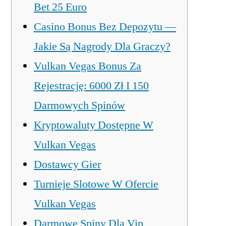
Bet 25 Euro
Casino Bonus Bez Depozytu —
Jakie Są Nagrody Dla Graczy?
Vulkan Vegas Bonus Za
Rejestrację: 6000 Zł I 150
Darmowych Spinów
Kryptowaluty Dostępne W
Vulkan Vegas
Dostawcy Gier
Turnieje Slotowe W Ofercie
Vulkan Vegas
Darmowe Spiny Dla Vip