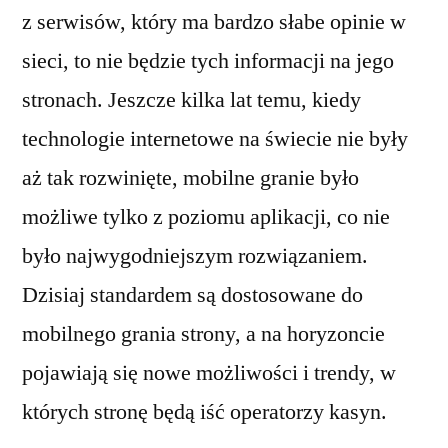
z serwisów, który ma bardzo słabe opinie w
sieci, to nie będzie tych informacji na jego
stronach. Jeszcze kilka lat temu, kiedy
technologie internetowe na świecie nie były
aż tak rozwinięte, mobilne granie było
możliwe tylko z poziomu aplikacji, co nie
było najwygodniejszym rozwiązaniem.
Dzisiaj standardem są dostosowane do
mobilnego grania strony, a na horyzoncie
pojawiają się nowe możliwości i trendy, w
których stronę będą iść operatorzy kasyn.