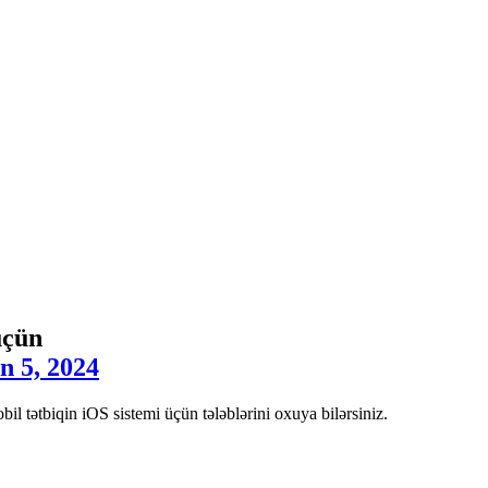
üçün
n 5, 2024
l tətbiqin iOS sistemi üçün tələblərini oxuya bilərsiniz.