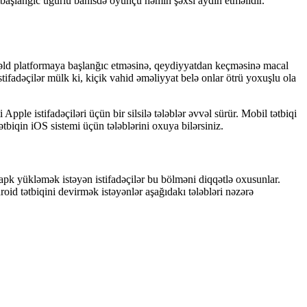
başlanğıc uğurlu bahisdə oyunçu həmin şəxsi aydın etməlidir.
 cəld platformaya başlanğıc etməsinə, qeydiyyatdan keçməsinə macal
istifadəçilər mülk ki, kiçik vahid əməliyyat belə onlar ötrü yoxuşlu ola
pple istifadəçiləri üçün bir silsilə tələblər əvvəl sürür. Mobil tətbiqi
tbiqin iOS sistemi üçün tələblərini oxuya bilərsiniz.
pk yükləmək istəyən istifadəçilər bu bölməni diqqətlə oxusunlar.
roid tətbiqini devirmək istəyənlər aşağıdakı tələbləri nəzərə