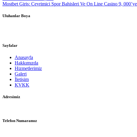
Mostbet Giriş: Çevrimiçi Spor Bahisleri Ve On Line Casino 9, 000’
Uluhanlar Boya
Samsun’da 1972 yılında dedem İsmail ULUHAN tarafından kurulan fir
herşeyden çok önemseyen, işini seven, güvenilir, yenilikçi ve tecrübel
Sayfalar
Anasayfa
Hakkımızda
Hizmetlerimiz
Galeri
İletişim
KVKK
Adresimiz
Karadeniz Mah. Cumhuriyet Cad. No: 106 İlkadım/Samsun
Telefon Numaramız
0 (362) 233 52 58