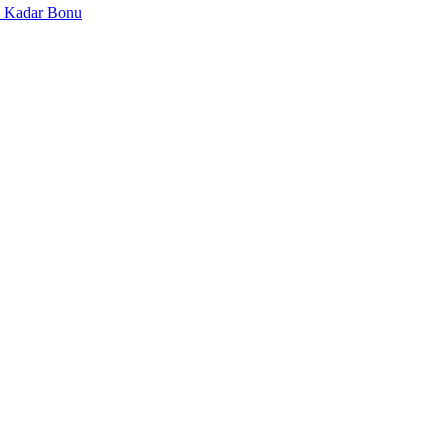
ye Kadar Bonu
mamız, babam Yılmaz ULUHAN ve son kuşak olarak biz, ayni şevk ve hey
i bir firmayiz.