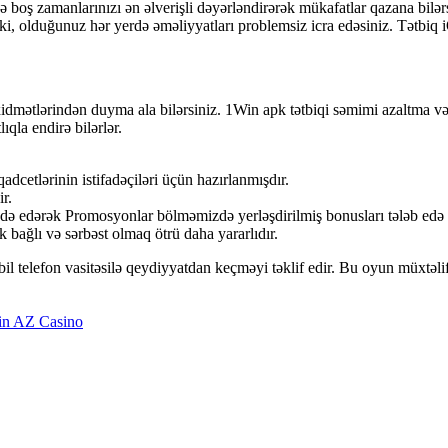
 zamanlarınızı ən əlverişli dəyərləndirərək mükafatlar qazana bilərsiniz
 ki, olduğunuz hər yerdə əməliyyatları problemsiz icra edəsiniz. Tətbiq
idmətlərindən duyma ala bilərsiniz. 1Win apk tətbiqi səmimi azaltma və 
qla endirə bilərlər.
dcetlərinin istifadəçiləri üçün hazırlanmışdır.
r.
də edərək Promosyonlar bölməmizdə yerləşdirilmiş bonusları tələb edə b
bağlı və sərbəst olmaq ötrü daha yararlıdır.
bil telefon vasitəsilə qeydiyyatdan keçməyi təklif edir. Bu oyun müxtəl
n AZ Casino