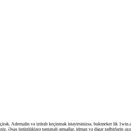
rək. Adrenalin və iztirab keçinmək istəyirsinizsə, bukmeker lik 1win.a
iniz. Əsas üstünlüklərə təntənəli əmsallar, idman və digər tədbirlərin ə