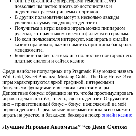
Они не связанной с операторами гемблинга, что
позволяет им честно писать об достоинствах и
недостатках рассматриваемых порталов.
В других пользователи могут в несколько дважды
увеличить сумму следующего депозита.
Получиться в игры казино играть можно пиппардом
рулетки, которая знакома всем по фильмам и сериалам.
Но если пользователя интересует, как играть в онлайн
казино правильно, важно помнить принципы банкролл-
менеджмента.
Большинство бесплатных игр полностью повторяют его
платные аналоги и сайтах казино.
Среди наиболее популярных игр Pragmatic Play можно назвать
Wolf Gold, Sweet Bonanza, Mustang Gold а The Dog House. Эти
игры характеризуются яркой графикой, интересными
бонусными функциями и высоким качеством игры.
Депозитные бонусы обращено на то, чтобы простимулировать
игрока сделать платёж, то есть, сделать депозит. Окружении
них – приветственный бонус – бонус, начисляемый на мой
первый депозит. С реальными дилерами иногда всего можно
играть на рулетке, и блэкджек, баккара а покер
онлайн казино
.
Лучшие Игровые Автоматы” “со Демо Счетом