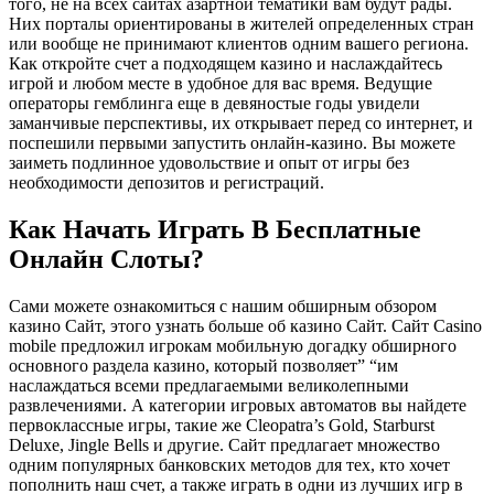
того, не на всех сайтах азартной тематики вам будут рады.
Них порталы ориентированы в жителей определенных стран
или вообще не принимают клиентов одним вашего региона.
Как откройте счет а подходящем казино и наслаждайтесь
игрой и любом месте в удобное для вас время. Ведущие
операторы гемблинга еще в девяностые годы увидели
заманчивые перспективы, их открывает перед со интернет, и
поспешили первыми запустить онлайн-казино. Вы можете
заиметь подлинное удовольствие и опыт от игры без
необходимости депозитов и регистраций.
Как Начать Играть В Бесплатные
Онлайн Слоты?
Сами можете ознакомиться с нашим обширным обзором
казино Сайт, этого узнать больше об казино Сайт. Сайт Casino
mobile предложил игрокам мобильную догадку обширного
основного раздела казино, который позволяет” “им
наслаждаться всеми предлагаемыми великолепными
развлечениями. А категории игровых автоматов вы найдете
первоклассные игры, такие же Cleopatra’s Gold, Starburst
Deluxe, Jingle Bells и другие. Сайт предлагает множество
одним популярных банковских методов для тех, кто хочет
пополнить наш счет, а также играть в одни из лучших игр в