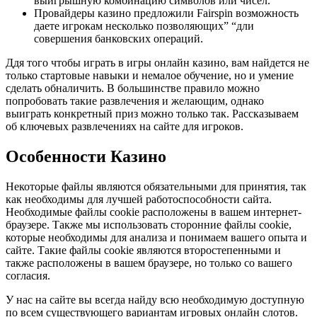
выигрышную комбинацию символов или чисел.
Провайдеры казино предложили Fairspin возможность
даете игрокам несколько позволяющих” “дли
совершения банковских операций.
Ддя того чтобы играть в игры онлайн казино, вам найдется не
только стартовые навыки и немалое обучение, но и умение
сделать обналичить. В большинстве правило можно
попробовать такие развлечения и желающим, однако
выиграть конкретный приз можно только так. Рассказываем
об ключевых развлечениях на сайте для игроков.
Особенности Казино
Некоторые файлы являются обязательными для принятия, так
как необходимы для лучшей работоспособности сайта.
Необходимые файлы cookie расположены в вашем интернет-
браузере. Также мы использовать сторонние файлы cookie,
которые необходимы для анализа и понимаем вашего опыта и
сайте. Такие файлы cookie являются второстепенными и
также расположены в вашем браузере, но только со вашего
согласия.
У нас на сайте вы всегда найду всю необходимую доступную
по всем существующего вариантам игровых онлайн слотов.