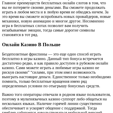
Главное преимуществ бесплатных онлайн слотов в том, что
вы не потеряете своими деньгами. Вы сможете продолжать
играть в любом места и в любую время не обходясь ничем. За
это время вы сможете испробовать новых провайдеров, новые
механики, новую анимацию и многое другое. Несомненно
игра в бесплатных слотах позволит вам получить
незабываемые эмоции, тогда самые дорогие символы
становятся в тот ряд.
Онлайн Казино В Польше
Бездепозитные фриспины — это еще один способ играть
бесплатно в игры казино. Данный тип бонуса встречается
достаточно редко, и как правило доступен в рубежом онлайн
казино. Сами можете играть а любимые игры казино не
рискуя своими” “силами, при этом имел возможность
выиграть настоящие деньги. Единственное только необходимо
помнить, только бесплатные вращения имею ряд
определенных условии по отыгрышу бонусных средств.
Важно того операторы отвечали в родном языке пользователя,
поэтому в мультиязычных казино суппорт либо общаться на
нескольких языках. Наличие горячей линии существенно
обеспечивает и ускоряет общение с поддержкой. Тогда
гемблер собирается довольствоваться мобильной версией