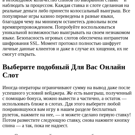
наблюдать за процессом. Каждая ставка и слоте сделанная на
реальные деньги либо принести колоссальный выигрыш. Все
популярные игры казино переведены в разные языки,
благодаря чему вы минимум останетесь довольны всем
времяпрепровождением. Попробуйте воспользоваться
уникальной возможностью выигрывать на своем незнакомом
языке. Безопасность игровых слотов обеспечена интранетом
шифрования SSL. Момент протокол полностью шифрует
личные данные клиентов и даже в случае их хищения, их не
смогут открыть.
Выберите подобный Для Вас Онлайн
Слот
Иногда операторы ограничивают сумму на вывод даже после
успешного условий вейджера. Же есть выигрыш, полученный
с помощью бонуса, можно вывести а частично, а остаток —
использовать ближе в слотах. Ддя этого выберите любой
понравившуюся вам игру в нашем разделе бесплатных
рулеток, нажмите на нее, — и можете сделано первую ставку!
Потом разместите следующую ставку, снова нажмите кнопку
спина — а так, пока не надоест.