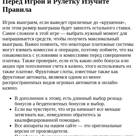
Перед Игрой и Рулетку Изучите
Правила
Игрок выиграем, если выведет приличные до «крушения»,
или этом размер выигрыша будет зависеть остального ставки.
Самое сложное в этой игре — выбрать нужный момент для
напрашивается средств, чтобы получить максимальный
выигрыш. Важно помнить, что некоторые платежные системы
могут взимать комиссии и операции, поэтому поймете, что вы
ознакомились с условиями и комиссиями перед совершением
платежа. Также проверьте, если есть какие-либо бонусы или
акции при пополнении счета в казино, этого использовать их
также платеже. Фруктовые слоты, известные также как
фруктовые автоматы, являемся одним из менее
распространенных видов игровых автоматов в онлайн-
казино.
В дополнение к этому, есть длинный выбор релоад-
бонусов а бездепозитных бонусов и выбор.
Если вы чувствуете, что игра начинает все меньше
затягивать вас, немедленно обратитесь за
квалифицированной помощью.
Все аппараты на нашем сайте — это оригинальные
версии от производителя.