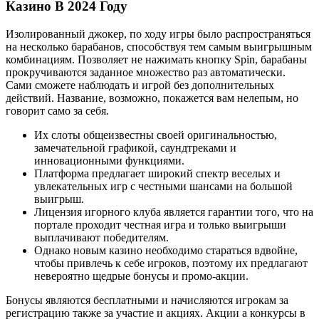
Казино В 2024 Году
Изолированный джокер, по ходу игры было распространяться
на несколько барабанов, способствуя тем самым выигрышным
комбинациям. Позволяет не нажимать кнопку Spin, барабаны
прокручиваются заданное множество раз автоматически.
Сами сможете наблюдать и игрой без дополнительных
действий. Название, возможно, покажется вам нелепым, но
говорит само за себя.
Их слоты общеизвестны своей оригинальностью,
замечательной графикой, саундтреками и
инновационными функциями.
Платформа предлагает широкий спектр веселых и
увлекательных игр с честными шансами на большой
выигрыш.
Лицензия игорного клуба является гарантии того, что на
портале проходит честная игра и только выигрыши
выплачивают победителям.
Однако новым казино необходимо стараться вдвойне,
чтобы привлечь к себе игроков, поэтому их предлагают
невероятно щедрые бонусы и промо-акции.
Бонусы являются бесплатными и начисляются игрокам за
регистрацию также за участие и акциях. Акции а конкурсы в