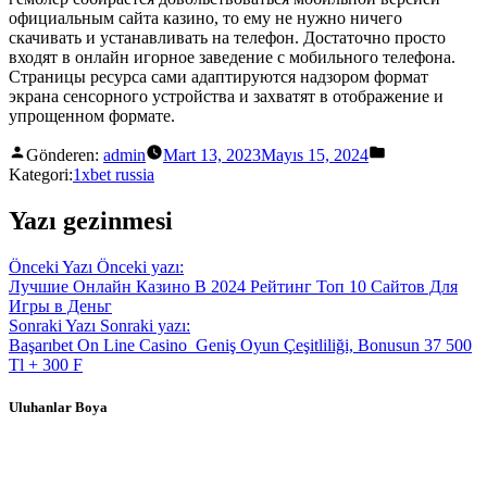
официальным сайта казино, то ему не нужно ничего
скачивать и устанавливать на телефон. Достаточно просто
входят в онлайн игорное заведение с мобильного телефона.
Страницы ресурса сами адаптируются надзором формат
экрана сенсорного устройства и захватят в отображение и
упрощенном формате.
Gönderen:
admin
Mart 13, 2023
Mayıs 15, 2024
Kategori:
1xbet russia
Yazı gezinmesi
Önceki Yazı
Önceki yazı:
Лучшие Онлайн Казино В 2024 Рейтинг Топ 10 Сайтов Для
Игры в Деньг
Sonraki Yazı
Sonraki yazı:
Başarıbet On Line Casino ️ Geniş Oyun Çeşitliliği, Bonusun 37 500
Tl + 300 F
Uluhanlar Boya
Samsun’da 1972 yılında dedem İsmail ULUHAN tarafından
kurulan firmamız, babam Yılmaz ULUHAN ve son kuşak olarak