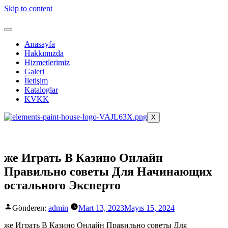
Skip to content
Anasayfa
Hakkımızda
Hizmetlerimiz
Galeri
İletişim
Kataloglar
KVKK
X
же Играть В Казино Онлайн
Правильно советы Для Начинающих
остального Эксперто
Gönderen:
admin
Mart 13, 2023
Mayıs 15, 2024
же Играть В Казино Онлайн Правильно советы Для