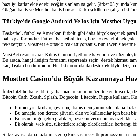
bazı iyi karlar elde edebileceğiniz anlamına gelir. Şirket 08 yılında k
Olağan bahis ve Mostbet bahis borsası, farklı şekillerde çalışan iki fark
Türkiye’de Google Android Ve Ios Için Mostbet Uygu
Basketbol, futbol ve Amerikan futbolu gibi daha birçok seçenek para b
bahis platformudur. Futbol, basketbol, tenis, buz hokeyi gibi pek çok sp
rekabetçidir. Mostbet ile ortak olmak istiyorsanız, bunu web sitelerine
MostBet resmi olarak Kıbrıs Cumhuriyeti’nde kayıtlıdır ve düzenleyici 
Bu arada, hangi iletişim formatını seçerseniz seçin, destek hizmeti ta
karşılaşılan bir durumdur. Her iki durumda da destek ekibiyle iletişi
Mostbet Casino’da Büyük Kazanmaya Haz
İmlecinizi herhangi bir tuşa basmadan kutunun üzerine getirirseniz, d
Bitcoin Cash, Zcash, Splash, Dogecoin, Litecoin, Ripple kullanın. Kuma
Promosyon kodları, çevrimiçi bahis deneyiminizden daha fazla
Bu amaçla, son derece güvenli olan ve kullanıcılar için basit b
Bu oyunlar gerçekçi grafikler, heyecan verici bonus özellikler v
Ek olarak, web site, tüketicilere sahip olabilecekleri herhangi b
Şirket ayrıca daha fazla müşteri çekmek için çeşitli promosyonlar sunmak