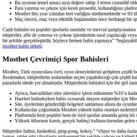
Bu oyunun temel amacı aynı değere sahip 3 terme conseillé elde e
Para yatırma ve çekme için kesin prosedür, kullandığınız platfo
Mostbet this year yılından beri varlığını sürdürmektedir ve 93 ü
Maç öncesi, maç veya etkinlik başlamadan önce herhangi bir spor
Canlı bahisler en popüler sporlarla sınırlıdır ve mevcut şampiyonalara
müşteriler, afin de yatırma ve çekme işlemlerinin nasıl yapılacağı veya 
bir şekilde gerçekleştirilir, böylece hemen bahis yapmaya” “başlayabi
mostbet bahis şirketi
.
Mostbet Çevrimiçi Spor Bahisleri
Mostbet, Türk oyunculara özel, oyun deneyimlerini geliştiren çeşitli 
Bookmaker, müşterilerin aralarından seçim yapabileceği çok çeşitli bah
pazarlarla sitede yer almaktadır. Müşterilerin bahisleri için the girl z
Ayrıca, harcadıkları süre süresince işlem miktarının %10’u kadar
Hareket halindeyken bahis oynamak isteyen müşteriler için M
Site, üyelerinin gönderdiği belgeleri saklaması ahora da oyunla
Kullanıcılar çoğunlukla Mostbet yüksek bahis oranları nedeniyle 
Platformda hem popüler hem de özel sporlar arasında geniş bir 
Yüksek itibarının kanıtı, gerçek bahisçi kullanıcılarından gelen s
Müşteriler futbol, basketbol, ping-pong, hokey,” “eSpor ve daha fazlas
laptop, tablet gibi cihazlarda mükemmel bir şekilde çalışan ve kaliteli