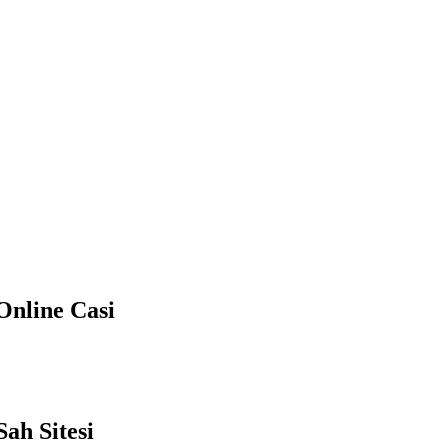
Online Casi
Sah Sitesi