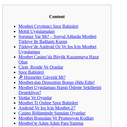
Content
Mostbet Çevrimiçi Spor Bahisleri
Mobil Uygulamaları
Sorunuz Var Mı? – Sosyal Ağlarda Mostbet
Türkiye Ile Bağlantı Kurun
Türkiye’de Android Os Ve Ios Için Mostbet
Uygulaması
Mostbet Casino’da Büyük Kazanmaya Hazır
Olun
Çizgi, Reside Ve Oranlar
Spor Bahisleri
🔎 Hizmetler Güvenli Mi?
Mostbet-dən Depozitsiz Bonus Əldə Edin!
Mostbet Uygulaması Hangi Ödeme Şekillerini
Destekliyor?
Slotlar Ve Oyunlar
Mostbet Tr Online Spor Bahisleri
Android Ve Ios Için Mostbet-27
Casino Bölümünde Sunulan Oyunlar:
Mostbet Bonusları Ve Promosyon Kodları
Mostbet’te Adım Adım Para Yatırma