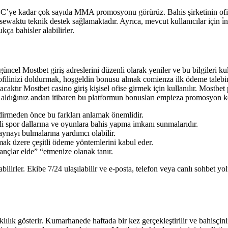
CC’ye kadar çok sayıda MMA promosyonu görürüz. Bahis şirketinin ofisi
 24 sewaktu teknik destek sağlamaktadır. Ayrıca, mevcut kullanıcılar için
ça bahisler alabilirler.
güncel Mostbet giriş adreslerini düzenli olarak yeniler ve bu bilgileri kul
rofilinizi doldurmak, hoşgeldin bonusu almak comienza ilk ödeme talebin
acaktır Mostbet casino giriş kişisel ofise girmek için kullanılır. Mostb
i aldığınız andan itibaren bu platformun bonusları empieza promosyon k
irmeden önce bu farkları anlamak önemlidir.
li spor dallarına ve oyunlara bahis yapma imkanı sunmalarıdır.
aynayı bulmalarına yardımcı olabilir.
mak üzere çeşitli ödeme yöntemlerini kabul eder.
ançlar elde” “etmenize olanak tanır.
lirler. Ekibe 7/24 ulaşılabilir ve e-posta, telefon veya canlı sohbet yol
lılık gösterir. Kumarhanede haftada bir kez gerçekleştirilir ve bahisçini