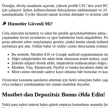
Örneğin, dövüş sanatlarını açarsak, yüksek profilli UFC’den yerel R
için çalışıyor. Şirket, kullanıcılarının ihtiyaçlarına odaklanmıştır ve
sunulmaktadır. Üyeler düzenli olarak ücretsiz dönüşler ve ücretsiz olduk
🔎 Hizmetler Güvenli Mi?
Giriş sürecinin kesintisiz ve rahat bir şekilde gerçekleşebilmesi adına, 
yaşamadan favori oyunlarına ve spor bahislerine hızla ulaşabilirler. P
posta adresini sobre onaylamanız gerekir, çünkü bunlar olarak kullanıl
sayfamıza göz atın. Online bahis ve online casino dünyasında yeriniz
Bu nedenle, Mostbet iOS ve Google android uygulamalarını ind
Diğer rakiplerinden bir adım önde olmasının temel nedeni, çeşit
Şirketin müşteri destek ekibi, müşterilerin kullanacakları doğru 
Mostbet, Visa, Mastercard, PayPal ve banka havaleleri dahil ol
Most casino sitesinde sadece kayıt olmanız bile bonuslar ve kaz
Oyuncular kazanma şanslarını artırmak için farklı sonuçlara bahis yapabi
veya endişeyi yanıtlamaktan her zaman mutluluk duyarlar.
Mostbet-dən Depozitsiz Bonus Əldə Edin!
Nakit para iadesi sistemi bahis şirketi empieza kumarhane arasında fark