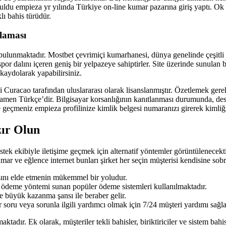
uruldu empieza yr yılında Türkiye on-line kumar pazarına giriş yaptı. Ok b
lı bahis türüdür.
laması
ulunmaktadır. Mostbet çevrimiçi kumarhanesi, dünya genelinde çeşitli spo
or dalını içeren geniş bir yelpazeye sahiptirler. Site üzerinde sunulan ba
 kaydolarak yapabilirsiniz.
Curacao tarafından uluslararası olarak lisanslanmıştır. Özetlemek gereki
mamen Türkçe’dir. Bilgisayar korsanlığının kanıtlanması durumunda, dest
me geçmeniz empieza profilinize kimlik belgesi numaranızı girerek kimli
ır Olun
estek ekibiyle iletişime geçmek için alternatif yöntemler görüntülenece
r ve eğlence internet bunları şirket her seçin müşterisi kendisine sobr
sını elde etmenin mükemmel bir yoludur.
ir ödeme yöntemi sunan popüler ödeme sistemleri kullanılmaktadır.
e büyük kazanma şansı ile beraber gelir.
ir soru veya sorunla ilgili yardımcı olmak için 7/24 müşteri yardımı sağla
tadır. Ek olarak, müşteriler tekli bahisler, biriktiriciler ve sistem bahi