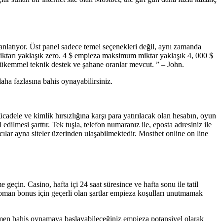
nlatıyor. Üst panel sadece temel seçenekleri değil, aynı zamanda
 miktarı yaklaşık zero. 4 $ empieza maksimum miktar yaklaşık 4, 000 $
ükemmel teknik destek ve şahane oranlar mevcut. ” – John.
aha fazlasına bahis oynayabilirsiniz.
adele ve kimlik hırsızlığına karşı para yatırılacak olan hesabın, oyun
dilmesi şarttır. Tek tuşla, telefon numaranız ile, eposta adresiniz ile
ılar ayna siteler üzerinden ulaşabilmektedir. Mostbet online on line
 geçin. Casino, hafta içi 24 saat süresince ve hafta sonu ile tatil
woman bonus için geçerli olan şartlar empieza koşulları unutmamak
 hemen bahis oynamaya başlayabileceğiniz empieza potansiyel olarak