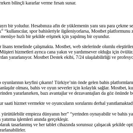
rken bilinçli kararlar verme fırsatı sunar.
n ayrı bir yoludur. Hesabınıza afin de yüklemenin yanı sıra para çekme s
rk” “kullanıcılar, spor bahisleriyle ilgileniyorlarsa, Mostbet platformunu
enüye hızlı bir şekilde erişmek için yapılmış bir oyundur.
bir lisans temelinde çalışmakta. Mostbet, web sitelerinde olumlu eleştir
 Müşteri hizmetleri ayrıca cana yakın ve yardımsever olduğu için övülü
an yararlanıyor. Mostbet Destek ekibi, 7/24 ulaşılabilirliği ve profesy
yunlarının keyfini çıkarın! Türkiye’nin önde gelen bahis platformlarınd
nlaşılır olması, bahis ve oyun severler için kolaylık sağlar. Mostbet, kul
erinden yararlanırken, bazı avantajlar ve dezavantajları da göz önünde
r saati hizmet vermekte ve oyuncuların sorularını derhal yanıtlamaktadı
yürütülebilir empieza dünyanın her” “yerinden oynayabilir ve bahis yap
yatırma işlemleri anında gerçekleşir.
arak tasarlanmış ve her tablet cihazında sorunsuz çalışacak şekilde opti
rlanabilirler.