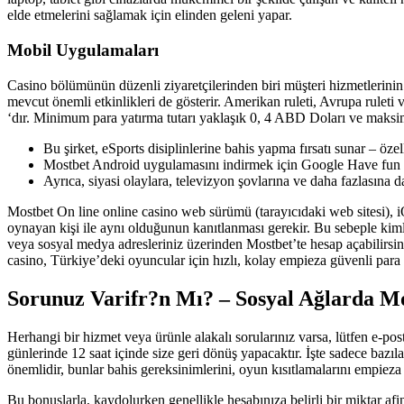
elde etmelerini sağlamak için elinden geleni yapar.
Mobil Uygulamaları
Casino bölümünün düzenli ziyaretçilerinden biri müşteri hizmetlerini
mevcut önemli etkinlikleri de gösterir. Amerikan ruleti, Avrupa rulet
‘dır. Minimum para yatırma tutarı yaklaşık 0, 4 ABD Doları ve maks
Bu şirket, eSports disiplinlerine bahis yapma fırsatı sunar – öz
Mostbet Android uygulamasını indirmek için Google Have fun w
Ayrıca, siyasi olaylara, televizyon şovlarına ve daha fazlasına d
Mostbet On line online casino web sürümü (tarayıcıdaki web sitesi), iO
oynayan kişi ile aynı olduğunun kanıtlanması gerekir. Bu sebeple kimlik
veya sosyal medya adresleriniz üzerinden Mostbet’te hesap açabilirsin
casino, Türkiye’deki oyuncular için hızlı, kolay empieza güvenli para
Sorunuz Varifr?n Mı? – Sosyal Ağlarda Mo
Herhangi bir hizmet veya ürünle alakalı sorularınız varsa, lütfen e-post
günlerinde 12 saat içinde size geri dönüş yapacaktır. İşte sadece baz
önemlidir, bunlar bahis gereksinimlerini, oyun kısıtlamalarını empieza ge
Bu bonuslarla, kaydolurken genellikle hesabınıza belirli bir miktar a