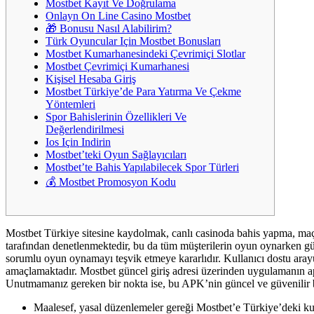
Mostbet Kayıt Ve Doğrulama
Onlayn On Line Casino Mostbet
🎁 Bonusu Nasıl Alabilirim?
Türk Oyuncular Için Mostbet Bonusları
Mostbet Kumarhanesindeki Çevrimiçi Slotlar
Mostbet Çevrimiçi Kumarhanesi
Kişisel Hesaba Giriş
Mostbet Türkiye’de Para Yatırma Ve Çekme
Yöntemleri
Spor Bahislerinin Özellikleri Ve
Değerlendirilmesi
Ios Için Indirin
Mostbet’teki Oyun Sağlayıcıları
Mostbet’te Bahis Yapılabilecek Spor Türleri
💰 Mostbet Promosyon Kodu
Mostbet Türkiye sitesine kaydolmak, canlı casinoda bahis yapma, maçl
tarafından denetlenmektedir, bu da tüm müşterilerin oyun oynarken gü
sorumlu oyun oynamayı teşvik etmeye kararlıdır. Kullanıcı dostu arayü
amaçlamaktadır. Mostbet güncel giriş adresi üzerinden uygulamanın ap
Unutmamanız gereken bir nokta ise, bu APK’nin güncel ve güvenilir bi
Maalesef, yasal düzenlemeler gereği Mostbet’e Türkiye’deki kull