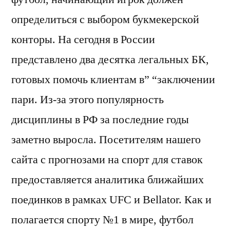
определиться с выбором букмекерской
конторы. На сегодня в России
представлено два десятка легальных БК,
готовых помочь клиентам в” “заключении
пари. Из-за этого популярность
дисциплины в РФ за последние годы
заметно выросла. Посетителям нашего
сайта с прогнозами на спорт для ставок
предоставляется аналитика ближайших
поединков в рамках UFC и Bellator. Как и
полагается спорту №1 в мире, футбол