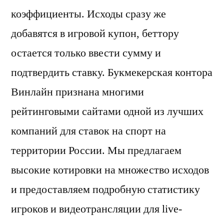
коэффициенты. Исходы сразу же
добавятся в игровой купон, беттору
остается только ввести сумму и
подтвердить ставку. Букмекерская контора
Винлайн признана многими
рейтинговыми сайтами одной из лучших
компаний для ставок на спорт на
территории России. Мы предлагаем
высокие котировки на множество исходов
и предоставляем подробную статистику
игроков и видеотрансляции для live-