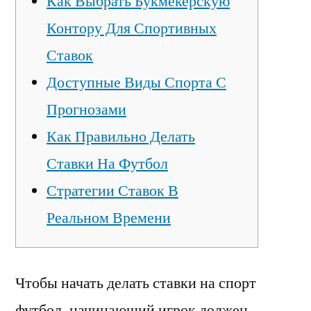
Как Выбрать Букмекерскую
Контору Для Спортивных
Ставок
Доступные Виды Спорта С
Прогнозами
Как Правильно Делать
Ставки На Футбол
Стратегии Ставок В
Реальном Времени
Чтобы начать делать ставки на спорт
футбол, начинающий игрок должен