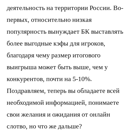
деятельность на территории России. Во-
первых, относительно низкая
популярность вынуждает БК выставлять
более выгодные кэфы для игроков,
благодаря чему размер итогового
выигрыша может быть выше, чем у
конкурентов, почти на 5-10%.
Поздравляем, теперь вы обладаете всей
необходимой информацией, понимаете
свои желания и ожидания от онлайн
слотво, но что же дальше?