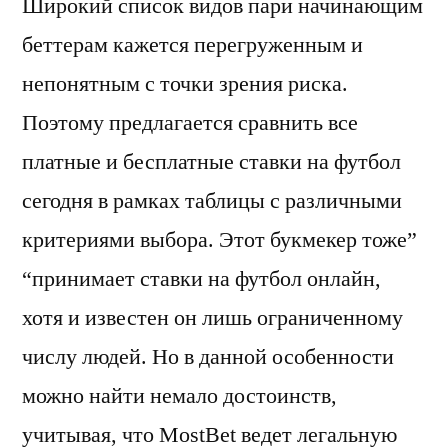
Широкий список видов пари начинающим
беттерам кажется перегруженным и
непонятным с точки зрения риска.
Поэтому предлагается сравнить все
платные и бесплатные ставки на футбол
сегодня в рамках таблицы с различными
критериями выбора. Этот букмекер тоже”
“принимает ставки на футбол онлайн,
хотя и известен он лишь ограниченному
числу людей. Но в данной особенности
можно найти немало достоинств,
учитывая, что MostBet ведет легальную