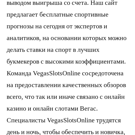
выводом выигрыша со счета. Наш сайт
предлагает бесплатные спортивные
прогнозы на сегодня от экспертов и
аналитиков, на основании которых можно
делать ставки на спорт в лучших
букмекеров с высокими коэффициентами.
Команда VegasSlotsOnline сосредоточена
на предоставлении качественных обзоров
всего, что так или иначе связано с онлайн
казино и онлайн слотами Вегас.
Специалисты VegasSlotsOnline трудятся
день и ночь, чтобы обеспечить и новичка,