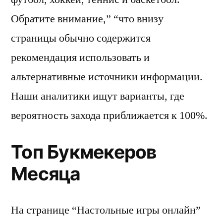
Обратите внимание,” “что внизу
страницы обычно содержится
рекомендация использовать и
альтернативные источники информации.
Наши аналитики ищут варианты, где
вероятность захода приближается к 100%.
Топ Букмекеров
Месяца
На странице “Настольные игры онлайн”