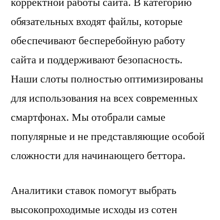
корректной работы сайта. В категорию
обязательных входят файлы, которые
обеспечивают бесперебойную работу
сайта и поддерживают безопасность.
Наши слоты полностью оптимизированы
для использования на всех современных
смартфонах. Мы отобрали самые
популярные и не представляющие особой
сложности для начинающего беттора.
Аналитики ставок помогут выбрать
высокопроходимые исходы из сотен