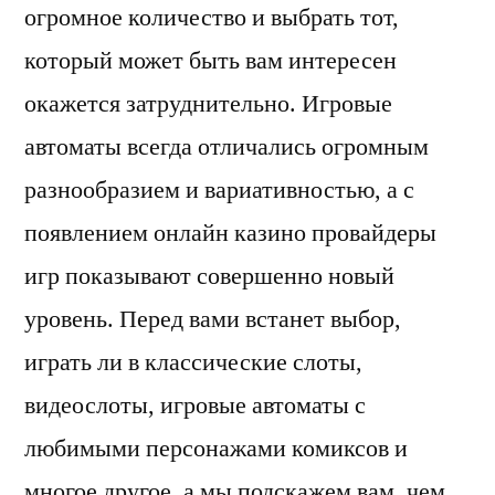
огромное количество и выбрать тот,
который может быть вам интересен
окажется затруднительно. Игровые
автоматы всегда отличались огромным
разнообразием и вариативностью, а с
появлением онлайн казино провайдеры
игр показывают совершенно новый
уровень. Перед вами встанет выбор,
играть ли в классические слоты,
видеослоты, игровые автоматы с
любимыми персонажами комиксов и
многое другое, а мы подскажем вам, чем