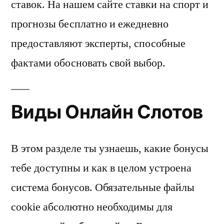
ставок. На нашем сайте ставки на спорт и
прогнозы бесплатно и ежедневно
предоставляют эксперты, способные
фактами обосновать свой выбор.
Виды Онлайн Слотов
В этом разделе ты узнаешь, какие бонусы
тебе доступны и как в целом устроена
система бонусов. Обязательные файлы
cookie абсолютно необходимы для