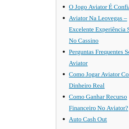
O Jogo Aviator É Confi
Aviator Na Leovegas –
Excelente Experiência 
No Cassino
Perguntas Frequentes S
Aviator
Como Jogar Aviator C
Dinheiro Real
Como Ganhar Recurso
Financeiro No Aviator?
Auto Cash Out