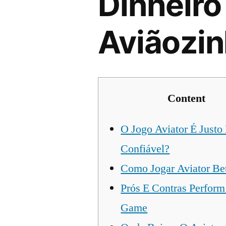
Dinheiro
Aviãozin
Content
O Jogo Aviator É Justo
Confiável?
Como Jogar Aviator Be
Prós E Contras Perform
Game