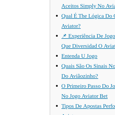
Aceitos Simply No Avi
Qual É The Lógica Do
Aviator?
📌 Experiência De Jog
Que Diversidad O Avia
Entenda U Jogo
Quais São Os Sinais 
Do Aviãozinho?
O Primeiro Passo Do J
No Jogo Aviator Bet
Tipos De Apostas Perf