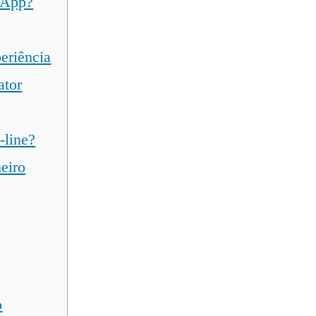
 App?
eriência
ator
-line?
eiro
o