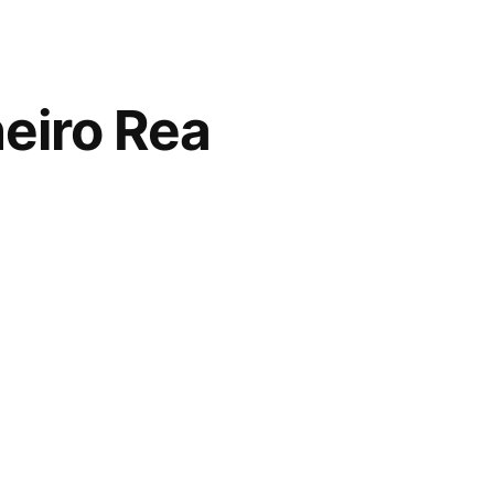
eiro Rea