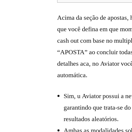
Acima da seção de apostas, 
que você defina em que mom
cash out com base no multip
“APOSTA” ao concluir todas
detalhes aca, no Aviator voc
automática.
Sim, u Aviator possui a n
garantindo que trata-se do
resultados aleatórios.
Ambas as modalidades sob