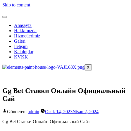
Skip to content
Anasayfa
Hakkımızda
Hizmetlerimiz
Galeri
İletişim
Kataloglar
KVKK
X
Gg Bet Ставки Онлайн Официальный
Сай
Gönderen:
admin
Ocak 14, 2023
Nisan 2, 2024
Gg Bet Ставки Онлайн Официальный Сайт