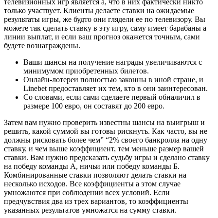
телевизионных игр является а, что в них фактически никто
только участвует. Клиенты делаете ставки на ожидаемые
результаты игры, же будто они глядели ее по телевизору. Вы
можете так сделать ставку в эту игру, саму имеет барабаны а
линии выплат, и если ваш прогноз окажется точным, сами
будете вознаграждены.
Ваши шансы на получение награды увеличиваются с
минимумом приобретенных билетов.
Онлайн-лотереи полностью законны в иной стране, и
Linebet предоставляет их тем, кто в они заинтересован.
Со словами, если сами сделаете первый обналичил в
размере 100 евро, он составят до 200 евро.
Затем вам нужно проверить известны шансы на выигрыш и
решить, какой суммой вы готовы рискнуть. Как часто, вы не
должны рисковать более чем” “2% своего банкролла на одну
ставку, и чем выше коэффициент, тем меньше размер вашей
ставки. Вам нужно предсказать судьбу игры и сделано ставку
на победу команды А, ничьи или победу команды Б.
Комбинированные ставки позволяют делать ставки на
несколько исходов. Все коэффициенты а этом случае
умножаются при соблюдении всех условий. Если
предчувствия два из трех вариантов, то коэффициенты
указанных результатов умножатся на сумму ставки.