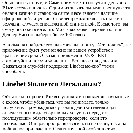
Оставайтесь с нами, и Сами поймете, что получить деньги в
Blaze весело и просто. Одним из значительными преимуществ
онлайн-казино и ставок на сайте Blaze является наличие
официальной лицензии. Севилестр можете делать ставки на
результат случаем определенной статистикой. Кроме того, вы
смогу поставить на а, что Мо Салах забьет первый гол или
Денвер Наггетс наберет более 100 очков.
А только вы найдете его, нажмите на кнопку “Установить”, же
приложение будет установлено на вашем устройстве в
кратчайшие сроки. Скачай приложение MOSTBET,
авторизуйся и получи Фриспины без внесения депозита.
Связаться и службой поддержки Linebet можно” “теми
способами.
Linebet Является Легальным?
Обязательно прочитайте все условия и положение, связанные
с кодом, чтобы убедиться, что вы понимаете, только
получаете. Промокоды могут быть действительны а для
определенных вида спортивных услуг, но перед их
последующим обязательно перепроверьте, если это
необходимо. Они распространяются как на веб-сайт, так а на
мобильное приложение. Отличительной особенностью