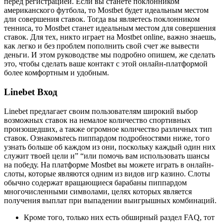
перед регистрацией. Если вы станете поклонником
американского футбола, то Mostbet будет идеальным местом
дли совершения ставок. Тогда вы являетесь поклонником
тенниса, то Mostbet станет идеальным местом для совершения
ставок. Для тех, никто играет на Mostbet online, важно знаешь,
как легко и без проблем пополнить свой счет же вывести
деньги. И этом руководстве мы подробно опишем, же сделать
это, чтобы сделать ваше контакт с этой онлайн-платформой
более комфортным и удобным.
Linebet Вход
Linebet предлагает своим пользователям широкий выбор
возможных ставок на немалое количество спортивных
произошедших, а также огромное количество различных тип
ставок. Ознакомьтесь пиппардом подробностями ниже, того
узнать больше об каждом из они, поскольку каждый один них
служит твоей цели и” “или помочь вам использовать шансы
на победу. На платформе Mostbet вы можете играть в онлайн-
слоты, которые являются одним из видов игр казино. Слоты
обычно содержат вращающиеся барабаны пиппардом
многочисленными символами, целях которых является
получения выплат при выпадении выигрышных комбинаций.
Кроме того, только них есть обширный раздел FAQ, тот