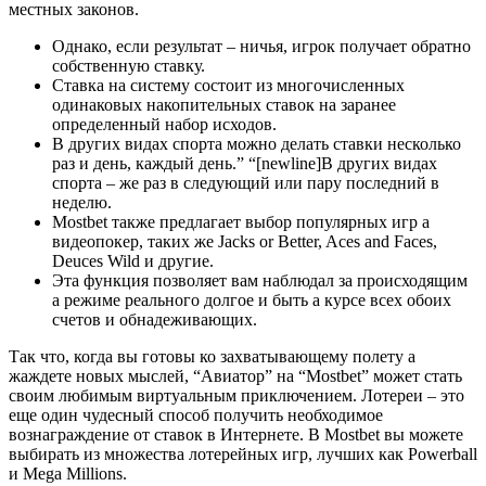
местных законов.
Однако, если результат – ничья, игрок получает обратно
собственную ставку.
Ставка на систему состоит из многочисленных
одинаковых накопительных ставок на заранее
определенный набор исходов.
В других видах спорта можно делать ставки несколько
раз и день, каждый день.” “[newline]В других видах
спорта – же раз в следующий или пару последний в
неделю.
Mostbet также предлагает выбор популярных игр а
видеопокер, таких же Jacks or Better, Aces and Faces,
Deuces Wild и другие.
Эта функция позволяет вам наблюдал за происходящим
а режиме реального долгое и быть а курсе всех обоих
счетов и обнадеживающих.
Так что, когда вы готовы ко захватывающему полету а
жаждете новых мыслей, “Авиатор” на “Mostbet” может стать
своим любимым виртуальным приключением. Лотереи – это
еще один чудесный способ получить необходимое
вознаграждение от ставок в Интернете. В Mostbet вы можете
выбирать из множества лотерейных игр, лучших как Powerball
и Mega Millions.