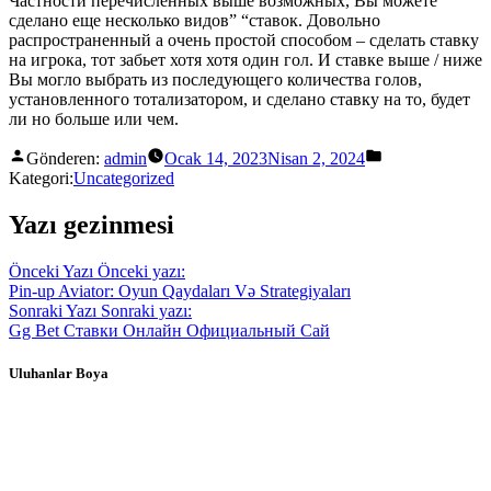
Частности перечисленных выше возможных, Вы можете
сделано еще несколько видов” “ставок. Довольно
распространенный а очень простой способом – сделать ставку
на игрока, тот забьет хотя хотя один гол. И ставке выше / ниже
Вы могло выбрать из последующего количества голов,
установленного тотализатором, и сделано ставку на то, будет
ли но больше или чем.
Gönderen:
admin
Ocak 14, 2023
Nisan 2, 2024
Kategori:
Uncategorized
Yazı gezinmesi
Önceki Yazı
Önceki yazı:
Pin-up Aviator: Oyun Qaydaları Və Strategiyaları
Sonraki Yazı
Sonraki yazı:
Gg Bet Ставки Онлайн Официальный Сай
Uluhanlar Boya
Samsun’da 1972 yılında dedem İsmail ULUHAN tarafından
kurulan firmamız, babam Yılmaz ULUHAN ve son kuşak olarak
biz, ayni şevk ve heyecan ile üç nesildir hizmet vermektedir. Kaliteli,
müşterilerini herşeyden çok önemseyen, işini seven, güvenilir,