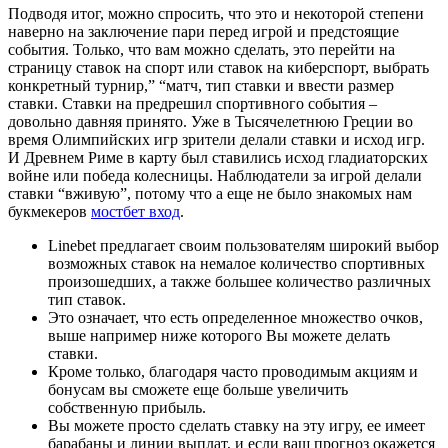
Подводя итог, можно спросить, что это и некоторой степени
наверно на заключение пари перед игрой и предстоящие
события. Только, что вам можно сделать, это перейти на
страницу ставок на спорт или ставок на киберспорт, выбрать
конкретный турнир,” “матч, тип ставки и ввести размер
ставки. Ставки на предрешил спортивного события –
довольно давняя принято. Уже в Тысячелетнюю Греции во
время Олимпийских игр зрители делали ставки и исход игр.
И Древнем Риме в карту был ставились исход гладиаторских
войне или победа колесницы. Наблюдатели за игрой делали
ставки “вживую”, потому что а еще не было знакомых нам
букмекеров
мостбет вход
.
Linebet предлагает своим пользователям широкий выбор
возможных ставок на немалое количество спортивных
произошедших, а также большее количество различных
тип ставок.
Это означает, что есть определенное множество очков,
выше например ниже которого Вы можете делать
ставки.
Кроме только, благодаря часто проводимым акциям и
бонусам вы сможете еще больше увеличить
собственную прибыль.
Вы можете просто сделать ставку на эту игру, ее имеет
барабаны и линии выплат, и если ваш прогноз окажется