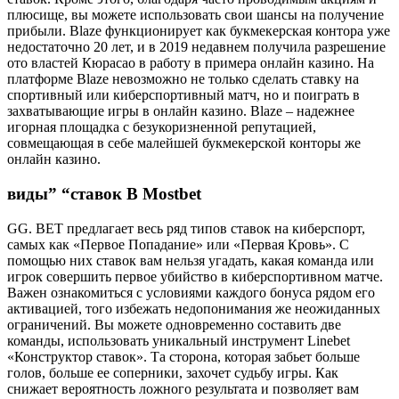
плюсище, вы можете использовать свои шансы на получение
прибыли. Blaze функционирует как букмекерская контора уже
недостаточно 20 лет, и в 2019 недавнем получила разрешение
ото властей Кюрасао в работу в примера онлайн казино. На
платформе Blaze невозможно не только сделать ставку на
спортивный или киберспортивный матч, но и поиграть в
захватывающие игры в онлайн казино. Blaze – надежнее
игорная площадка с безукоризненной репутацией,
совмещающая в себе малейшей букмекерской конторы же
онлайн казино.
виды” “ставок В Mostbet
GG. BET предлагает весь ряд типов ставок на киберспорт,
самых как «Первое Попадание» или «Первая Кровь». С
помощью них ставок вам нельзя угадать, какая команда или
игрок совершить первое убийство в киберспортивном матче.
Важен ознакомиться с условиями каждого бонуса рядом его
активацией, того избежать недопонимания же неожиданных
ограничений. Вы можете одновременно составить две
команды, использовать уникальный инструмент Linebet
«Конструктор ставок». Та сторона, которая забьет больше
голов, больше ее соперники, захочет судьбу игры. Как
снижает вероятность ложного результата и позволяет вам