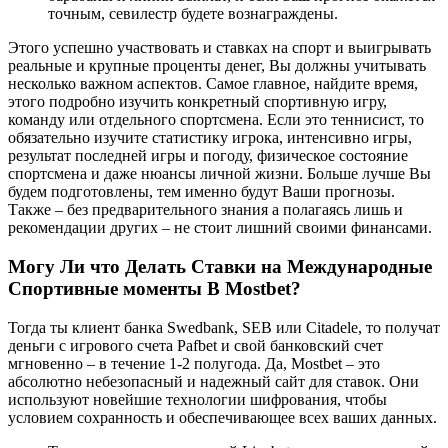
точным, севилестр будете вознаграждены.
Этого успешно участвовать и ставках на спорт и выигрывать
реальные и крупные проценты денег, Вы должны учитывать
несколько важном аспектов. Самое главное, найдите время,
этого подробно изучить конкретный спортивную игру,
команду или отдельного спортсмена. Если это теннисист, то
обязательно изучите статистику игрока, интенсивно игры,
результат последней игры и погоду, физическое состояние
спортсмена и даже нюансы личной жизни. Больше лучше Вы
будем подготовлены, тем именно будут Ваши прогнозы.
Также – без предварительного знания а полагаясь лишь и
рекомендации других – не стоит лишний своими финансами.
Могу Ли что Делать Ставки на Международные
Спортивные моменты В Mostbet?
Тогда ты клиент банка Swedbank, SEB или Citadele, то получат
деньги с игрового счета Pafbet и свой банковский счет
мгновенно – в течение 1-2 полугода. Да, Mostbet – это
абсолютно небезопасный и надежный сайт для ставок. Они
используют новейшие технологии шифрования, чтобы
условием сохранность и обеспечивающее всех ваших данных.