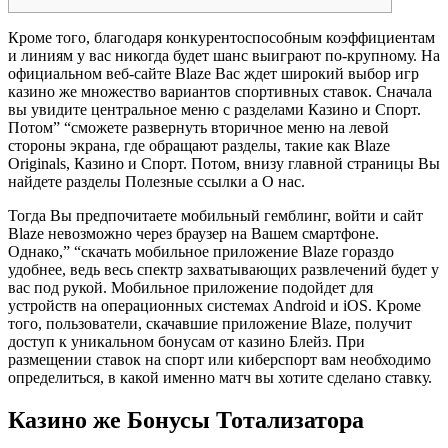
Кроме того, благодаря конкурентоспособным коэффициентам
и линиям у вас никогда будет шанс выиграют по-крупному. На
официальном веб-сайте Blaze Вас ждет широкий выбор игр
казино же множество вариантов спортивных ставок. Сначала
вы увидите центральное меню с разделами Казино и Спорт.
Потом” “сможете развернуть вторичное меню на левой
стороны экрана, где обращают разделы, такие как Blaze
Originals, Казино и Спорт. Потом, внизу главной страницы Вы
найдете разделы Полезные ссылки а О нас.
Тогда Вы предпочитаете мобильный гемблинг, войти и сайт
Blaze невозможно через браузер на Вашем смартфоне.
Однако,” “скачать мобильное приложение Blaze гораздо
удобнее, ведь весь спектр захватывающих развлечений будет у
вас под рукой. Мобильное приложение подойдет для
устройств на операционных системах Android и iOS. Kроме
того, пользователи, скачавшие приложение Blaze, получит
доступ к уникальном бонусам от казино Блейз. При
размещении ставок на спорт или киберспорт вам необходимо
определиться, в какой именно матч вы хотите сделано ставку.
Казино же Бонусы Тотализатора