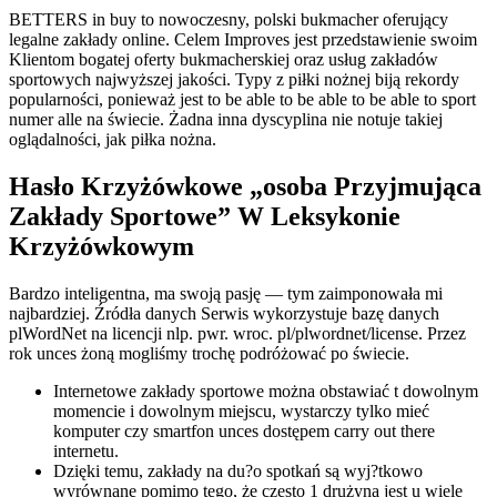
BETTERS in buy to nowoczesny, polski bukmacher oferujący
legalne zakłady online. Celem Improves jest przedstawienie swoim
Klientom bogatej oferty bukmacherskiej oraz usług zakładów
sportowych najwyższej jakości. Typy z piłki nożnej biją rekordy
popularności, ponieważ jest to be able to be able to be able to sport
numer alle na świecie. Żadna inna dyscyplina nie notuje takiej
oglądalności, jak piłka nożna.
Hasło Krzyżówkowe „osoba Przyjmująca
Zakłady Sportowe” W Leksykonie
Krzyżówkowym
Bardzo inteligentna, ma swoją pasję — tym zaimponowała mi
najbardziej. Źródła danych Serwis wykorzystuje bazę danych
plWordNet na licencji nlp. pwr. wroc. pl/plwordnet/license. Przez
rok unces żoną mogliśmy trochę podróżować po świecie.
Internetowe zakłady sportowe można obstawiać t dowolnym
momencie i dowolnym miejscu, wystarczy tylko mieć
komputer czy smartfon unces dostępem carry out there
internetu.
Dzięki temu, zakłady na du?o spotkań są wyj?tkowo
wyrównane pomimo tego, że często 1 drużyna jest u wiele