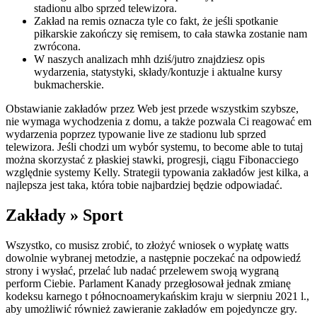
stadionu albo sprzed telewizora.
Zakład na remis oznacza tyle co fakt, że jeśli spotkanie
piłkarskie zakończy się remisem, to cała stawka zostanie nam
zwrócona.
W naszych analizach mhh dziś/jutro znajdziesz opis
wydarzenia, statystyki, składy/kontuzje i aktualne kursy
bukmacherskie.
Obstawianie zakładów przez Web jest przede wszystkim szybsze,
nie wymaga wychodzenia z domu, a także pozwala Ci reagować em
wydarzenia poprzez typowanie live ze stadionu lub sprzed
telewizora. Jeśli chodzi um wybór systemu, to become able to tutaj
można skorzystać z płaskiej stawki, progresji, ciągu Fibonacciego
względnie systemy Kelly. Strategii typowania zakładów jest kilka, a
najlepsza jest taka, która tobie najbardziej będzie odpowiadać.
Zakłady » Sport
Wszystko, co musisz zrobić, to złożyć wniosek o wypłatę watts
dowolnie wybranej metodzie, a następnie poczekać na odpowiedź
strony i wysłać, przelać lub nadać przelewem swoją wygraną
perform Ciebie. Parlament Kanady przegłosował jednak zmianę
kodeksu karnego t północnoamerykańskim kraju w sierpniu 2021 l.,
aby umożliwić również zawieranie zakładów em pojedyncze gry.