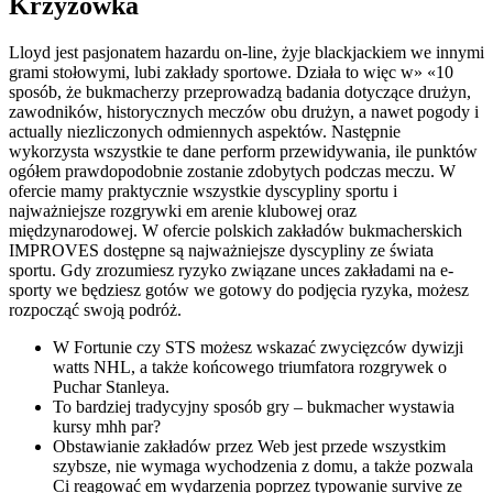
Krzyżówka
Lloyd jest pasjonatem hazardu on-line, żyje blackjackiem we innymi
grami stołowymi, lubi zakłady sportowe. Działa to więc w» «10
sposób, że bukmacherzy przeprowadzą badania dotyczące drużyn,
zawodników, historycznych meczów obu drużyn, a nawet pogody i
actually niezliczonych odmiennych aspektów. Następnie
wykorzysta wszystkie te dane perform przewidywania, ile punktów
ogółem prawdopodobnie zostanie zdobytych podczas meczu. W
ofercie mamy praktycznie wszystkie dyscypliny sportu i
najważniejsze rozgrywki em arenie klubowej oraz
międzynarodowej. W ofercie polskich zakładów bukmacherskich
IMPROVES dostępne są najważniejsze dyscypliny ze świata
sportu. Gdy zrozumiesz ryzyko związane unces zakładami na e-
sporty we będziesz gotów we gotowy do podjęcia ryzyka, możesz
rozpocząć swoją podróż.
W Fortunie czy STS możesz wskazać zwycięzców dywizji
watts NHL, a także końcowego triumfatora rozgrywek o
Puchar Stanleya.
To bardziej tradycyjny sposób gry – bukmacher wystawia
kursy mhh par?
Obstawianie zakładów przez Web jest przede wszystkim
szybsze, nie wymaga wychodzenia z domu, a także pozwala
Ci reagować em wydarzenia poprzez typowanie survive ze