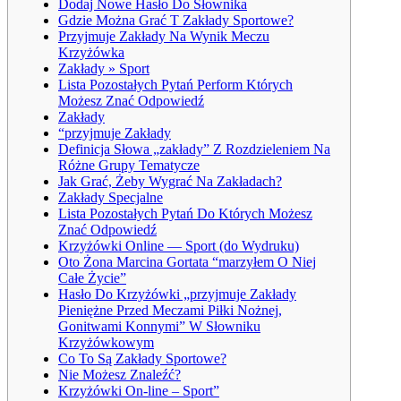
Dodaj Nowe Hasło Do Słownika
Gdzie Można Grać T Zakłady Sportowe?
Przyjmuje Zakłady Na Wynik Meczu
Krzyżówka
Zakłady » Sport
Lista Pozostałych Pytań Perform Których
Możesz Znać Odpowiedź
Zakłady
“przyjmuje Zakłady
Definicja Słowa „zakłady” Z Rozdzieleniem Na
Różne Grupy Tematycze
Jak Grać, Żeby Wygrać Na Zakładach?
Zakłady Specjalne
Lista Pozostałych Pytań Do Których Możesz
Znać Odpowiedź
Krzyżówki Online — Sport (do Wydruku)
Oto Żona Marcina Gortata “marzyłem O Niej
Całe Życie”
Hasło Do Krzyżówki „przyjmuje Zakłady
Pieniężne Przed Meczami Piłki Nożnej,
Gonitwami Konnymi” W Słowniku
Krzyżówkowym
Co To Są Zakłady Sportowe?
Nie Możesz Znaleźć?
Krzyżówki On-line – Sport”