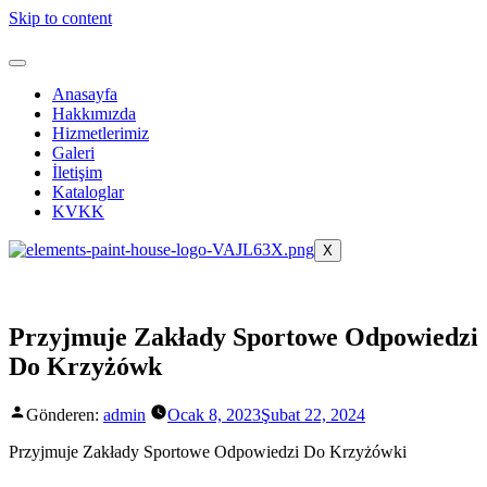
Skip to content
Anasayfa
Hakkımızda
Hizmetlerimiz
Galeri
İletişim
Kataloglar
KVKK
X
Przyjmuje Zakłady Sportowe Odpowiedzi
Do Krzyżówk
Gönderen:
admin
Ocak 8, 2023
Şubat 22, 2024
Przyjmuje Zakłady Sportowe Odpowiedzi Do Krzyżówki