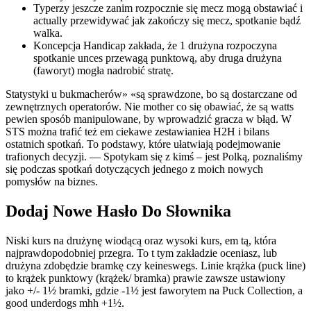
Typerzy jeszcze zanim rozpocznie się mecz mogą obstawiać i
actually przewidywać jak zakończy się mecz, spotkanie bądź
walka.
Koncepcja Handicap zakłada, że 1 drużyna rozpoczyna
spotkanie unces przewagą punktową, aby druga drużyna
(faworyt) mogła nadrobić stratę.
Statystyki u bukmacherów» «są sprawdzone, bo są dostarczane od
zewnętrznych operatorów. Nie mother co się obawiać, że są watts
pewien sposób manipulowane, by wprowadzić gracza w błąd. W
STS można trafić też em ciekawe zestawianiea H2H i bilans
ostatnich spotkań. To podstawy, które ułatwiają podejmowanie
trafionych decyzji. — Spotykam się z kimś – jest Polką, poznaliśmy
się podczas spotkań dotyczących jednego z moich nowych
pomysłów na biznes.
Dodaj Nowe Hasło Do Słownika
Niski kurs na drużynę wiodącą oraz wysoki kurs, em tą, która
najprawdopodobniej przegra. To t tym zakładzie oceniasz, lub
drużyna zdobędzie bramkę czy keineswegs. Linie krążka (puck line)
to krążek punktowy (krążek/ bramka) prawie zawsze ustawiony
jako +/- 1½ bramki, gdzie -1½ jest faworytem na Puck Collection, a
good underdogs mhh +1½.