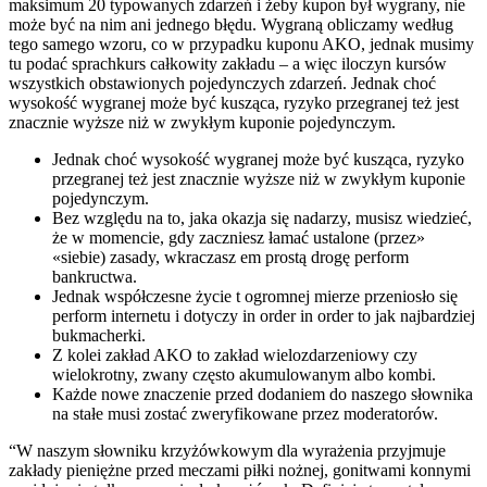
maksimum 20 typowanych zdarzeń i żeby kupon był wygrany, nie
może być na nim ani jednego błędu. Wygraną obliczamy według
tego samego wzoru, co w przypadku kuponu AKO, jednak musimy
tu podać sprachkurs całkowity zakładu – a więc iloczyn kursów
wszystkich obstawionych pojedynczych zdarzeń. Jednak choć
wysokość wygranej może być kusząca, ryzyko przegranej też jest
znacznie wyższe niż w zwykłym kuponie pojedynczym.
Jednak choć wysokość wygranej może być kusząca, ryzyko
przegranej też jest znacznie wyższe niż w zwykłym kuponie
pojedynczym.
Bez względu na to, jaka okazja się nadarzy, musisz wiedzieć,
że w momencie, gdy zaczniesz łamać ustalone (przez»
«siebie) zasady, wkraczasz em prostą drogę perform
bankructwa.
Jednak współczesne życie t ogromnej mierze przeniosło się
perform internetu i dotyczy in order in order to jak najbardziej
bukmacherki.
Z kolei zakład AKO to zakład wielozdarzeniowy czy
wielokrotny, zwany często akumulowanym albo kombi.
Każde nowe znaczenie przed dodaniem do naszego słownika
na stałe musi zostać zweryfikowane przez moderatorów.
“W naszym słowniku krzyżówkowym dla wyrażenia przyjmuje
zakłady pieniężne przed meczami piłki nożnej, gonitwami konnymi