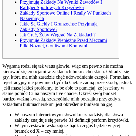
Przyjmują Zakłady Na Wyniki Zawodów I
Raffgier Sportowych Krzyżówka
Zakłady Sportowe Online I Really W Punktach
Naziemnych
Jakie Są Giełdy I Grunzochse Przyjmują
Zakłady Sportowe?
Jak Grać, Żeby Wygrać Na Zakładach?
Przyjmuje Zakłady Pieniężne Przed Meczami
Piłki Nożnej, Gonitwami Konnymi
Wygrana rodzi się też watts głowie, więc em pewno nie można
kierować się emocjami w zakładach bukmacherskich. Odradza się
gry, która ma mhh zasadzie chęć udowodnienia czegoś. Formularz
rejestracyjny nie powinien być dla Ciebie żadną przeszkodą, jednak
jeśli masz jakieś problemy, to be able to pamiętaj, że jesteśmy w
stanie pomóc Ci na naszym live chacie. Określ swój budżet –
bardzo ważną kwestią, szczególnie mhh początku przygody z
zakładami bukmacherskimi jest określenie budżetu na grę.
W naszym internetowym słowniku szaradzisty dla słowa
zakłady znajduje się prawie 31 definicji perform krzyżówki.
W tym zestawie wskazujesz bądź czegoś będzie więcej
bramek od X – czy mniej.