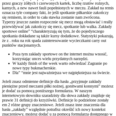
przez graczy żółtych i czerwonych kartek, liczbę rzutów rożnych,
karnych, a new nawet fauli popełnionych w meczu. Zakład na remis
oznacza tyle company fakt, że jeśli spotkanie piłkarskie zakończy
się remisem, in order to cała stawka zostanie nam zwrócona.
Typerzy jeszcze zanim rozpocznie się mecz mogą obstawiać i really
przewidywać jak zakończy się mecz, spotkanie lub walka. Zakłady
sportowe online” “charakteryzują się tym, że do pojedynczego
spotkania dokładane są także kursy dodatkowe. Statystyki pokazują,
że z . roku na rok spada zainteresowanie wycieczkami carry out
punktów stacjonarnych.
Poza tym zakłady sportowe on the internet można wnosić,
korzystając unces wielu przydatnych narzędzi.
W każdy finish of the week warto odwiedzać Zagranie po
nowe typy bukmacherskie.
Dla” “mnie jest najważniejsza we najpiękniejsza na świecie.
Jeżeli znasz odmienne definicje dla hasła „przyjmuje zakłady
pieniężne przed meczami piłki nożnej, gonitwami konnymi” możesz
je dodać za pomocą poniższego formularza. W naszym
internetowym słowniku szaradzisty dla słowa zakłady znajduje się
prawie 31 definicji do krzyżówki. Definicje lo podzielone zostały
em 2 różne grupy znaczeniowe. Jeżeli znasz inne znaczenia dla
hasła „zakłady” względnie potrafisz określić ich nowy kontekst
znaczeniowy, możesz dodać u za pomocą formularza dostępnego w