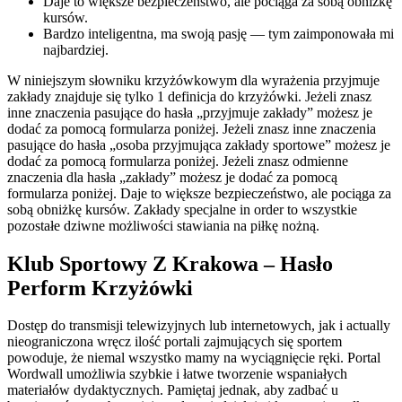
Daje to większe bezpieczeństwo, ale pociąga za sobą obniżkę
kursów.
Bardzo inteligentna, ma swoją pasję — tym zaimponowała mi
najbardziej.
W niniejszym słowniku krzyżówkowym dla wyrażenia przyjmuje
zakłady znajduje się tylko 1 definicja do krzyżówki. Jeżeli znasz
inne znaczenia pasujące do hasła „przyjmuje zakłady” możesz je
dodać za pomocą formularza poniżej. Jeżeli znasz inne znaczenia
pasujące do hasła „osoba przyjmująca zakłady sportowe” możesz je
dodać za pomocą formularza poniżej. Jeżeli znasz odmienne
znaczenia dla hasła „zakłady” możesz je dodać za pomocą
formularza poniżej. Daje to większe bezpieczeństwo, ale pociąga za
sobą obniżkę kursów. Zakłady specjalne in order to wszystkie
pozostałe dziwne możliwości stawiania na piłkę nożną.
Klub Sportowy Z Krakowa – Hasło
Perform Krzyżówki
Dostęp do transmisji telewizyjnych lub internetowych, jak i actually
nieograniczona wręcz ilość portali zajmujących się sportem
powoduje, że niemal wszystko mamy na wyciągnięcie ręki. Portal
Wordwall umożliwia szybkie i łatwe tworzenie wspaniałych
materiałów dydaktycznych. Pamiętaj jednak, aby zadbać u