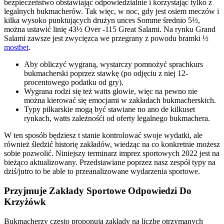
bezpieczeństwo obstawiając odpowiedzialnie i korzystając tylko z
legalnych bukmacherów. Tak więc, w noc, gdy jest osiem meczów i
kilka wysoko punktujących drużyn unces Somme średnio 5½,
można ustawić linię 43½ Over -115 Great Salami. Na rynku Grand
Salami zawsze jest zwycięzca we przegrany z powodu bramki ½
mostbet
.
Aby obliczyć wygraną, wystarczy pomnożyć sprachkurs
bukmacherski poprzez stawkę (po odjęciu z niej 12-
procentowego podatku od gry).
Wygrana rodzi się też watts głowie, więc na pewno nie
można kierować się emocjami w zakładach bukmacherskich.
Typy piłkarskie mogą być stawiane no ano de kilkuset
rynkach, watts zależnośći od oferty legalnego bukmachera.
W ten sposób będziesz t stanie kontrolować swoje wydatki, ale
również śledzić historię zakładów, wiedząc na co konkretnie możesz
sobie pozwolić. Niniejszy terminarz imprez sportowych 2022 jest na
bieżąco aktualizowany. Przedstawiane poprzez nasz zespół typy na
dziś/jutro to be able to przeanalizowane wydarzenia sportowe.
Przyjmuje Zakłady Sportowe Odpowiedzi Do
Krzyżówk
Bukmacherzy często proponują zakłady na liczbę otrzymanych