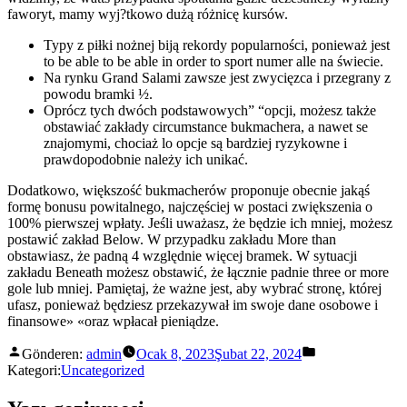
faworyt, mamy wyj?tkowo dużą różnicę kursów.
Typy z piłki nożnej biją rekordy popularności, ponieważ jest
to be able to be able in order to sport numer alle na świecie.
Na rynku Grand Salami zawsze jest zwycięzca i przegrany z
powodu bramki ½.
Oprócz tych dwóch podstawowych” “opcji, możesz także
obstawiać zakłady circumstance bukmachera, a nawet se
znajomymi, chociaż lo opcje są bardziej ryzykowne i
prawdopodobnie należy ich unikać.
Dodatkowo, większość bukmacherów proponuje obecnie jakąś
formę bonusu powitalnego, najczęściej w postaci zwiększenia o
100% pierwszej wpłaty. Jeśli uważasz, że będzie ich mniej, możesz
postawić zakład Below. W przypadku zakładu More than
obstawiasz, że padną 4 względnie więcej bramek. W sytuacji
zakładu Beneath możesz obstawić, że łącznie padnie three or more
gole lub mniej. Pamiętaj, że ważne jest, aby wybrać stronę, której
ufasz, ponieważ będziesz przekazywał im swoje dane osobowe i
finansowe» «oraz wpłacał pieniądze.
Gönderen:
admin
Ocak 8, 2023
Şubat 22, 2024
Kategori:
Uncategorized