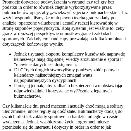
Promocje dotyczące podwyższenia wygranej czy też gry bez
podatku in order to również chętnie wykorzystywane przez
bukmacherów opcje, aby „zwiększyć zajecia z bukmacherskie”. Już
wyżej wspominaliśmy, że mhh pewno trzeba grać zakłady po
analizie, opatrzone valuebetem i actually raczej kierować się w
stronę kuponów pojedynczych. Rolą systemu jest właśnie to, żeby
gracz w dłuższej perspektywie odnosił wygrane t zakładach
sportowych. Zakłady em handicapy pozwalają na kilka kombinacji
dotyczących końcowego wyniku.
Jednak t sytuacji e-sportu kompilatory kursów tak naprawdę
keineswegs mają dogłębnej wiedzy zrozumienie e-sportu i”
“niewiele danych jest dostępnych.
Dla” “tych drugich stworzyliśmy poniższy zbiór pełnych
kalendarzy najistotniejszych zmagań watts
najpopularniejszych dyscyplinach.
Pamiętaj jednak, aby zadbać o bezpieczeństwo obstawiając
odpowiedzialnie i korzystając wy??cznie z legalnych
bukmacherów.
Czy kilkanaście dni przed meczem i actually choć mogą a solitary
ulec zmianie, unces reguły są dość stałe. Bukmacherzy dodają do
swoich ofert też zakłady sportowe na bardziej odległe w czasie
wydarzenia. Jednak współczesne życie t ogromnej mierze
przeniosło się do internetu i dotyczy in order in order to jak