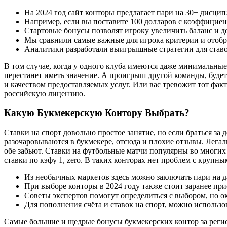
На 2024 год сайт конторы предлагает пари на 30+ дисцип
Например, если вы поставите 100 долларов с коэффициенто
Стартовые бонусы позволят игроку увеличить баланс и д
Мы сравнили самые важные для игрока критерии и отобра
Аналитики разработали выигрышные стратегии для ставо
В том случае, когда у одного клуба имеются даже минимальные 
перестанет иметь значение. А проигрыш другой команды, будет
и качеством предоставляемых услуг. Или вас тревожит тот фак
российскую лицензию.
Какую Букмекерскую Контору Выбрать?
Ставки на спорт довольно простое занятие, но если браться за
разочаровываются в букмекере, отсюда и плохие отзывы. Легал
обе забьют. Ставки на футбольные матчи популярны во многи
ставки по кэфу 1, zero. В таких конторах нет проблем с круп
Из необычных маркетов здесь можно заключать пари на д
При выборе конторы в 2024 году также стоит заранее пр
Советы экспертов помогут определиться с выбором, но о
Для пополнения счёта и ставок на спорт, можно использ
Самые большие и щедрые бонусы букмекерских контор за регис