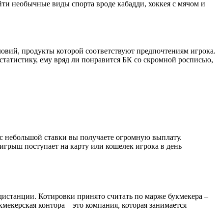
йти необычные виды спорта вроде кабадди, хоккея с мячом и
ловий, продукты которой соответствуют предпочтениям игрока.
статистику, ему вряд ли понравится БК со скромной росписью,
 с небольшой ставки вы получаете огромную выплату.
игрыш поступает на карту или кошелек игрока в день
дистанции. Котировки принято считать по марже букмекера –
мекерская контора – это компания, которая занимается