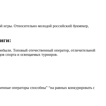
й игры. Относительно молодой российский букмекер,
иги:
 прибыли. Топовый отечественный оператор, отличительной
дов спорта и освещаемых турниров.
твенные операторы способны” “на равных конкурировать с