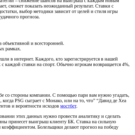
тратегии – снижение шансов на выигрыш с каждым новым
ет, сможет показать неожиданный результат. Ставки с
остатки, выбор методики зависит от целей и стиля игры
удачного прогноза.
а объективной и всесторонней.
ых рамках.
шли в интернет. Каждого, кто зарегистрируется в нашей
 с каждой ставки на спорт. Обычно игрокам возвращается 4%,
ебе со стороны компании. С помощью пари вам нужно угадать,
, когда PSG сыграет с Монако, или на то, что” “Давид де Хеа
иентов и вероятности исходов
мостбет
.
новании этих данных нужно провести аналитику и сделать
нтины принесет выигрыш клиенту БК. Ставка на сильную
м коэффициентом. Болельщики делают прогноз на победу