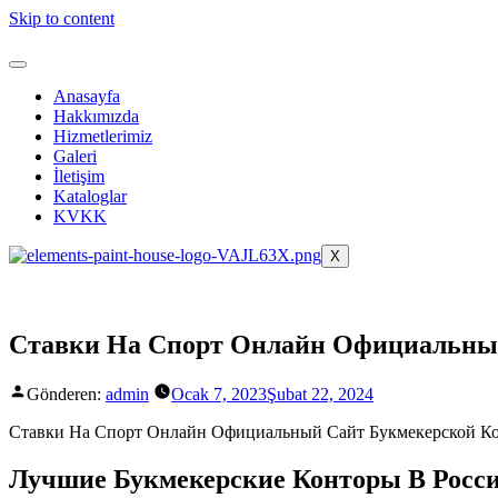
Skip to content
Anasayfa
Hakkımızda
Hizmetlerimiz
Galeri
İletişim
Kataloglar
KVKK
X
Ставки На Спорт Онлайн Официальный
Gönderen:
admin
Ocak 7, 2023
Şubat 22, 2024
Ставки На Спорт Онлайн Официальный Сайт Букмекерской К
Лучшие Букмекерские Конторы В Росси