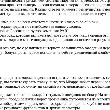
шие финансовые риски, чем система Мартингейла. Недостаток с
ика принесет выигрыш, если команда, которая обычно проигрыва
ыток на дистанции. Каждая стратегия имеет преимущества и нед
ает купон и выплатит деньги на основной счет клиента в случае 
нные, но не несем ответственности за какие-либо ошибки.
оторые предлагают наиболее выгодные условия.
ов из России пользуется компания PARI.
ресурсах, которые заслуживают доверие, чтобы наша оценка был
нты, маржа в менее популярных дисциплинах остается в разумн
и офисах, но с развитием интернета большинство заведений пере
т бонусы до за первое пополнение счёта и увеличенный кэшбек
ащищены законом, и здесь вы встретите честное отношение к с
, вы можете сделать ставку на то, что Mbappe забьет первый гол
тавит одинаковую сумму на каждый матч, независимо от коэффиц
е делать ставки на каждый титульный поединок по боксу. На ос
Месси, победное взятие ворот противника футболистом из Арге
м победителем подразумевает оформление пари на клуб с низки
ые результаты футболистов и другие параметры.