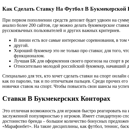
Как Сделать Ставку На Футбол В Букмекерской 
При первом пополнении средств депозит будет удвоен на сумм
анализ более 200 сайтов, где можно делать букмекерские став
русскоязычных пользователей и других важных критериев.
В линии есть все самые интересные соревнования, в том 
другой.
Хороший букмекер это не только про ставки; для того, 
функционалом.
Лучшая БК для оформления своего прогноза на спорт в ре
Относительно молодой российский букмекер, начавший де
Специально для тех, кто хочет сделать ставки на спорт онлай
как по паролю, так и по отпечаткам пальцев. Среди прочих ег
новички ставок на спорт. Чтобы повысить свои шансы на успе
Ставки В Букмекерских Конторах
Это отличная возможность для игроков быстро реагировать на
заслуженной популярностью у игроков. Имеет стандартную спо
достоинство бренда – большое количество бонусных предложен
«Марафонбет». На такие дисциплины, как футбол, теннис, баске