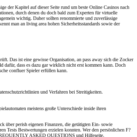
ige der Kapitel auf dieser Seite rund um beste Online Casinos nach
ationen, durch denen du doch bald zum Experten für virtuelle
ngemein wichtig. Daher sollten renommierte und zuverlässige
kennt man an living area hohen Sicherheitsstandards sowie der
t. Das ist eine gewisse Organisation, an pass away sich die Zocker
d dafür, dass es dazu gar wirklich nicht erst kommen kann. Doch
che confluer Spieler erfüllen kann.
nschutzrichtlinien und Verfahren bei Streitigkeiten.
ielautomaten meistens große Unterschiede inside ihren
ck über perish eigenen Finanzen, die getätigten Ein- sowie
seren Tests Bestwertungen erzielen konnten. Wer den persönlichen F?
tlichen FREQUENTLY ASKED QUESTIONS und Hilfeseite.