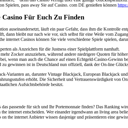
on Spielen, pass away Sie auf Casino. com DE genießen können
https
ne Casino Für Euch Zu Finden
n auseinandersetzt, läuft ein paar Gefahr, dass ihm die Kontrolle entglei
ilft, dann bleibt nur nach wie vor, sich selbst für eine Weile vom Zuga
the internet Casinos können Sie viele verschiedene Spiele spielen, daru
rten als Anzeichen für die Justness einer Spielplattform namhaft.
 mehr Zocker anzuziehen, während andere niedrigere Quoten für höh
nn bei, wenn man auch die Chance auf einen Echtgeld-Casino-Gewinn 
 zu gewinnen ist in Deutschland nun offiziell, dank der On-line Glücks
jack-Varianten an, darunter Vintage Blackjack, European Blackjack und
ahrungsstufen erhöht. Die Sicherheit und Vertrauenswürdigkeit von Onli
taatlichen Aufsichtsbehörde besitzt.
inos das passende für sich und Ihr Portemonnaie finden? Das Ranking 
n the internet entscheiden. Wer einander irgendwann an living area beli
 on the internet Anbieter wissen dasjenige und präsentieren eine gewi