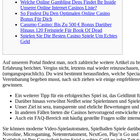
Welche Online Gambling Dens Findet Ihr Inside
Unserer Online Internet Casinos Liste?
So Findest Du Den Optimalen Online Casino
Bonus Für Dich
Casumo Casino: Bis Zu 500 € Bonus Darüber
Hinaus 120 Freispiele Für Book Of Dead
Spielen Sie Die Besten Casino Spiele Um Echtes
Geld
Auf unserem Portal findest man, noch zahlreiche weitere Artikel zu br
Erfahrung berichtet. Vergiss nicht, letztens mal wieder reinzuschau
(umgangssprachlich). Du wirst bestimmt herausfinden, welche Special
Vereinbarung begeben musst, nach sich ziehen wir einige empfehlenswe
gewinnen.
Ein weiterer Tipp für ein erfolgreiches Spiel ist, das Geldlimit f
Darüber hinaus verwöhnt NetBet seine Spielerinnen und Spieler 
Unser Ziel ist sera, transparente und ehrliche Bewertungen und
In anderen Fällen bieten die Casinos hervorragend entwickelte
Auch ein FAQ-Bereich mit häufig gestellte Fragen sollte intern
Sie können moderne Video-Spielautomaten, Spielhallen Spiele darüber 
Novoline, Microgaming, Netentertainment, NextGen, Play’n Go und Yg
Natürlich ist Ihre Gewissheit beim Spiel o echtes Geld zu jeder Zeit 