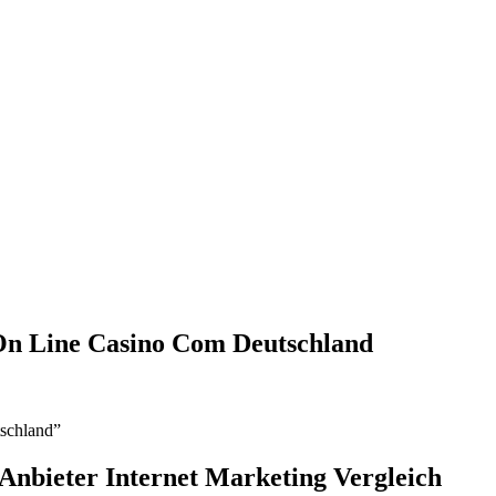
 On Line Casino Com Deutschland
schland”
 Anbieter Internet Marketing Vergleich