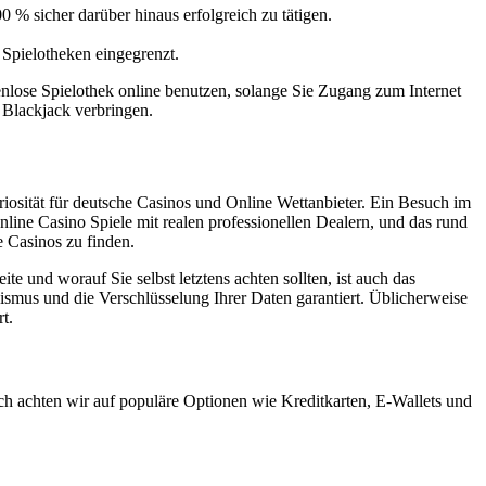
100 % sicher darüber hinaus erfolgreich zu tätigen.
 Spielotheken eingegrenzt.
nlose Spielothek online benutzen, solange Sie Zugang zum Internet
 Blackjack verbringen.
eriosität für deutsche Casinos und Online Wettanbieter. Ein Besuch im
Online Casino Spiele mit realen professionellen Dealern, und das rund
e Casinos zu finden.
 und worauf Sie selbst letztens achten sollten, ist auch das
ismus und die Verschlüsselung Ihrer Daten garantiert. Üblicherweise
t.
uch achten wir auf populäre Optionen wie Kreditkarten, E-Wallets und