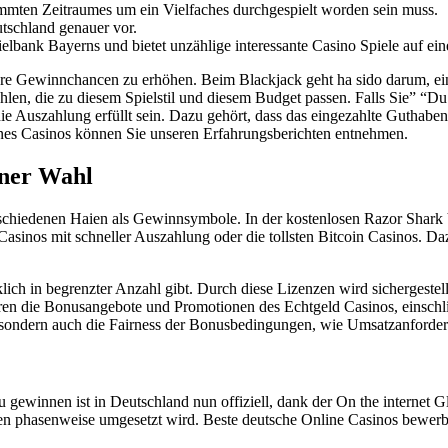
immten Zeitraumes um ein Vielfaches durchgespielt worden sein muss.
utschland genauer vor.
ielbank Bayerns und bietet unzählige interessante Casino Spiele auf ein
ihre Gewinnchancen zu erhöhen. Beim Blackjack geht ha sido darum, ein 
wählen, die zu diesem Spielstil und diesem Budget passen. Falls Sie”
e Auszahlung erfüllt sein. Dazu gehört, dass das eingezahlte Guthabe
es Casinos können Sie unseren Erfahrungsberichten entnehmen.
iner Wahl
chiedenen Haien als Gewinnsymbole. In der kostenlosen Razor Shark V
 Casinos mit schneller Auszahlung oder die tollsten Bitcoin Casinos. 
lich in begrenzter Anzahl gibt. Durch diese Lizenzen wird sichergestell
ysieren die Bonusangebote und Promotionen des Echtgeld Casinos, einsc
, sondern auch die Fairness der Bonusbedingungen, wie Umsatzanforde
gewinnen ist in Deutschland nun offiziell, dank der On the internet Gl
schen phasenweise umgesetzt wird. Beste deutsche Online Casinos bewerb