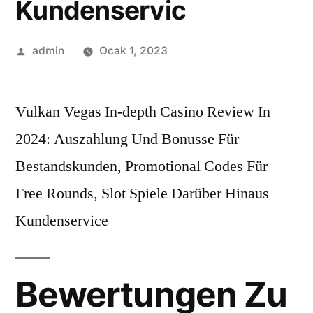
Kundenservic
admin
Ocak 1, 2023
Vulkan Vegas In-depth Casino Review In
2024: Auszahlung Und Bonusse Für
Bestandskunden, Promotional Codes Für
Free Rounds, Slot Spiele Darüber Hinaus
Kundenservice
Bewertungen Zu