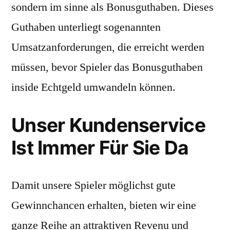
sondern im sinne als Bonusguthaben. Dieses
Guthaben unterliegt sogenannten
Umsatzanforderungen, die erreicht werden
müssen, bevor Spieler das Bonusguthaben
inside Echtgeld umwandeln können.
Unser Kundenservice
Ist Immer Für Sie Da
Damit unsere Spieler möglichst gute
Gewinnchancen erhalten, bieten wir eine
ganze Reihe an attraktiven Revenu und