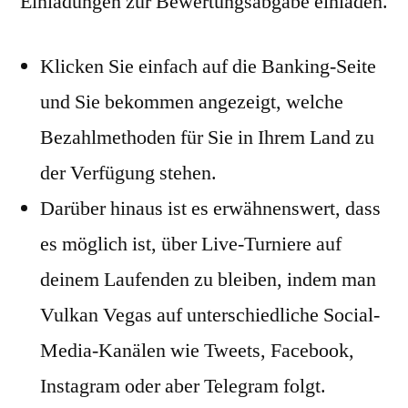
Einladungen zur Bewertungsabgabe einladen.
Klicken Sie einfach auf die Banking-Seite
und Sie bekommen angezeigt, welche
Bezahlmethoden für Sie in Ihrem Land zu
der Verfügung stehen.
Darüber hinaus ist es erwähnenswert, dass
es möglich ist, über Live-Turniere auf
deinem Laufenden zu bleiben, indem man
Vulkan Vegas auf unterschiedliche Social-
Media-Kanälen wie Tweets, Facebook,
Instagram oder aber Telegram folgt.