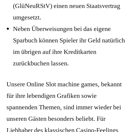
(GlüNeuRStV) einen neuen Staatsvertrag
umgesetzt.
Neben Überweisungen bei das eigene
Sparbuch können Spieler ihr Geld natürlich
im übrigen auf ihre Kreditkarten
zurückbuchen lassen.
Unsere Online Slot machine games, bekannt
für ihre lebendigen Grafiken sowie
spannenden Themen, sind immer wieder bei
unseren Gästen besonders beliebt. Für
Liebhaber des klassischen Casino-Feelings