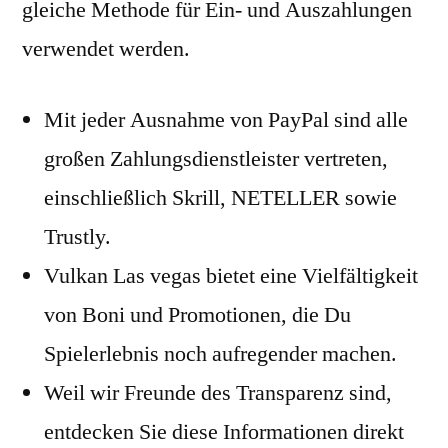
gleiche Methode für Ein- und Auszahlungen
verwendet werden.
Mit jeder Ausnahme von PayPal sind alle
großen Zahlungsdienstleister vertreten,
einschließlich Skrill, NETELLER sowie
Trustly.
Vulkan Las vegas bietet eine Vielfältigkeit
von Boni und Promotionen, die Du
Spielerlebnis noch aufregender machen.
Weil wir Freunde des Transparenz sind,
entdecken Sie diese Informationen direkt