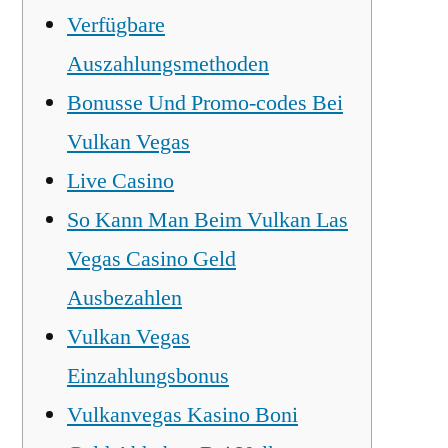
Verfügbare
Auszahlungsmethoden
Bonusse Und Promo-codes Bei
Vulkan Vegas
Live Casino
So Kann Man Beim Vulkan Las
Vegas Casino Geld
Ausbezahlen
Vulkan Vegas
Einzahlungsbonus
Vulkanvegas Kasino Boni