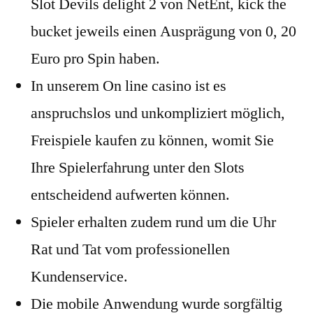
Slot Devils delight 2 von NetEnt, kick the
bucket jeweils einen Ausprägung von 0, 20
Euro pro Spin haben.
In unserem On line casino ist es
anspruchslos und unkompliziert möglich,
Freispiele kaufen zu können, womit Sie
Ihre Spielerfahrung unter den Slots
entscheidend aufwerten können.
Spieler erhalten zudem rund um die Uhr
Rat und Tat vom professionellen
Kundenservice.
Die mobile Anwendung wurde sorgfältig