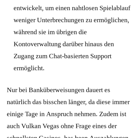
entwickelt, um einen nahtlosen Spielablauf
weniger Unterbrechungen zu ermöglichen,
während sie im übrigen die
Kontoverwaltung darüber hinaus den
Zugang zum Chat-basierten Support
ermöglicht.
Nur bei Banküberweisungen dauert es
natürlich das bisschen länger, da diese immer
einige Tage in Anspruch nehmen. Zudem ist
auch Vulkan Vegas ohne Frage eines der