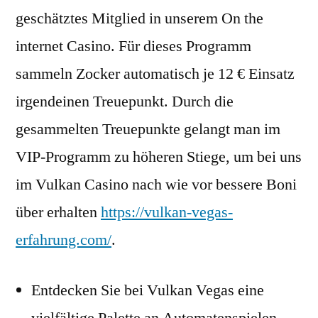
geschätztes Mitglied in unserem On the
internet Casino. Für dieses Programm
sammeln Zocker automatisch je 12 € Einsatz
irgendeinen Treuepunkt. Durch die
gesammelten Treuepunkte gelangt man im
VIP-Programm zu höheren Stiege, um bei uns
im Vulkan Casino nach wie vor bessere Boni
über erhalten
https://vulkan-vegas-
erfahrung.com/
.
Entdecken Sie bei Vulkan Vegas eine