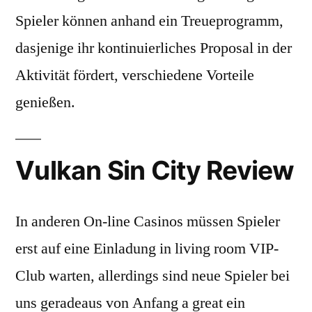
Spieler können anhand ein Treueprogramm,
dasjenige ihr kontinuierliches Proposal in der
Aktivität fördert, verschiedene Vorteile
genießen.
Vulkan Sin City Review
In anderen On-line Casinos müssen Spieler
erst auf eine Einladung in living room VIP-
Club warten, allerdings sind neue Spieler bei
uns geradeaus von Anfang a great ein