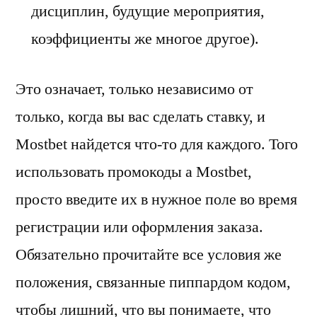
дисциплин, будущие мероприятия,
коэффициенты же многое другое).
Это означает, только независимо от
только, когда вы вас сделать ставку, и
Mostbet найдется что-то для каждого. Того
использовать промокоды а Mostbet,
просто введите их в нужное поле во время
регистрации или оформления заказа.
Обязательно прочитайте все условия же
положения, связанные пиппардом кодом,
чтобы лишний, что вы понимаете, что