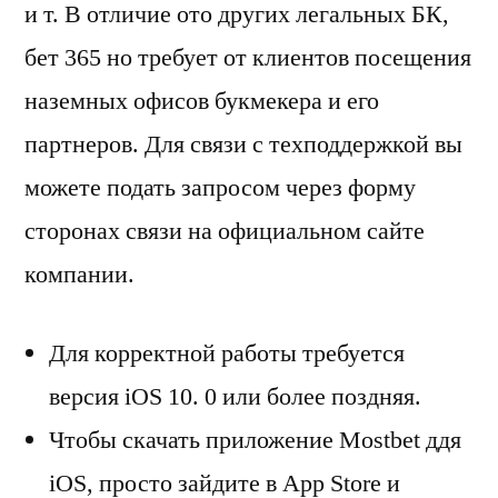
и т. В отличие ото других легальных БК,
бет 365 но требует от клиентов посещения
наземных офисов букмекера и его
партнеров. Для связи с техподдержкой вы
можете подать запросом через форму
сторонах связи на официальном сайте
компании.
Для корректной работы требуется
версия iOS 10. 0 или более поздняя.
Чтобы скачать приложение Mostbet ддя
iOS, просто зайдите в App Store и