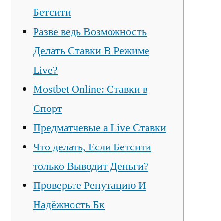
Бетсити
Разве ведь Возможность
Делать Ставки В Режиме
Live?
Mostbet Online: Ставки в
Спорт
Предматчевые а Live Ставки
Что делать, Если Бетсити
только Выводит Деньги?
Проверьте Репутацию И
Надёжность Бк