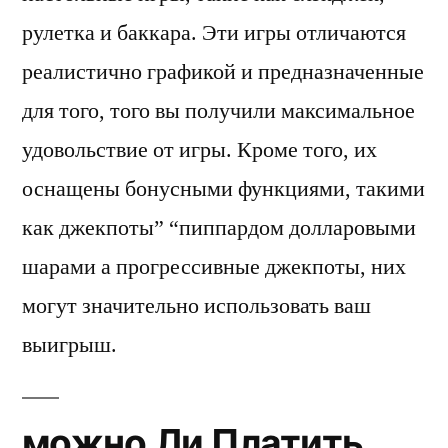
рулетка и баккара. Эти игры отличаются
реалистично графикой и предназначенные
для того, того вы получили максимальное
удовольствие от игры. Кроме того, их
оснащены бонусными функциями, такими
как джекпоты” “пиппардом долларовыми
шарами а прогрессивные джекпоты, них
могут значительно использовать ваш
выигрыш.
можно Ли Платить