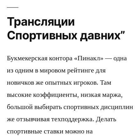
Трансляции
Спортивных давних”
Букмекерская контора «Пинакл» — одна
из одним в мировом рейтинге для
новичков же опытных игроков. Там
высокие коэффициенты, низкая маржа,
большой выбирать спортивных дисциплин
же отзывчивая техподдержка. Делать
спортивные ставки можно на