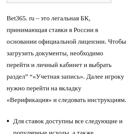
Bet365. ru – это легальная БК,
принимающая ставки в России в
основании официальной лицензии. Чтобы
загрузить документы, необходимо
перейти и личный кабинет и выбрать
раздел” “«Учетная запись». Далее игроку
нужно перейти на вкладку
«Верификация» и следовать инструкциям.
Для ставок доступны все следующие и
популярные исходы, а также