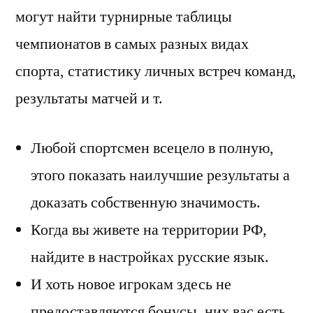
могут найти турнирные таблицы
чемпионатов в самых разных видах
спорта, статистику личных встреч команд,
результаты матчей и т.
Любой спортсмен всецело в полную,
этого показать наилучшие результаты а
доказать собственную значимость.
Когда вы живете на территории РФ,
найдите в настройках русские язык.
И хоть новое игрокам здесь не
предоставляются бонусы, них вас есть