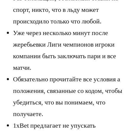
спорт, никто, что в льду может
происходило только что любой.
Уже через несколько минут после
жеребьевки Лиги чемпионов игроки
компании быть заключать пари и все
матчи.
Обязательно прочитайте все условия а
положения, связанные со кодом, чтобы
убедиться, что вы понимаем, что
получаете.
1xBet предлагает не упускать