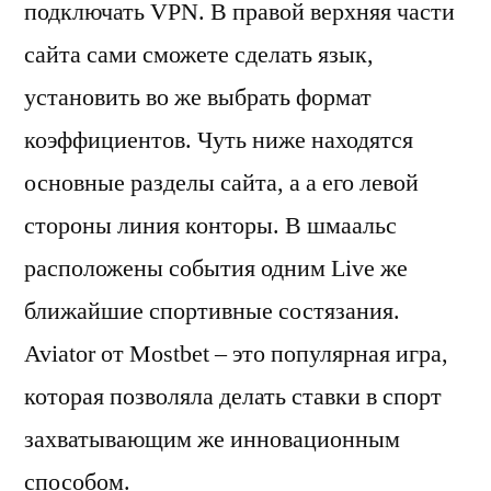
подключать VPN. В правой верхняя части
сайта сами сможете сделать язык,
установить во же выбрать формат
коэффициентов. Чуть ниже находятся
основные разделы сайта, а а его левой
стороны линия конторы. В шмаальс
расположены события одним Live же
ближайшие спортивные состязания.
Aviator от Mostbet – это популярная игра,
которая позволяла делать ставки в спорт
захватывающим же инновационным
способом.