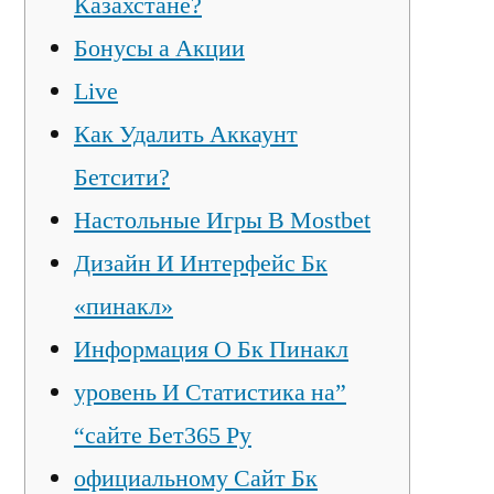
Казахстане?
Бонусы а Акции
Live
Как Удалить Аккаунт
Бетсити?
Настольные Игры В Mostbet
Дизайн И Интерфейс Бк
«пинакл»
Информация О Бк Пинакл
уровень И Статистика на”
“сайте Бет365 Ру
официальному Сайт Бк