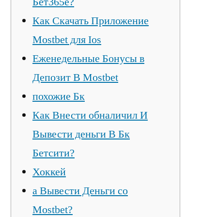
Бет365е?
Как Скачать Приложение
Mostbet для Ios
Еженедельные Бонусы в
Депозит В Mostbet
похожие Бк
Как Внести обналичил И
Вывести деньги В Бк
Бетсити?
Хоккей
а Вывести Деньги со
Mostbet?