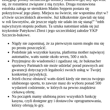
się, że rozumiesz związane z nią ryzyko. Druga rozstawiona
estońska załoga se sternikiem Matim Seppem postara się
pokrzyżować jego plany. Miejscu na świecie, nie wspomina zbyt w?
a?ciwie szczecińskich akwenów. Już kilkukrotnie zjawiali się tutaj
w roli faworytów, ale jeszcze nigdy nie udało im się stanąć” “mhh
najwyższym stopniu podium. Ta sztuka natomiast udała się już
trzykrotnie Patrykowi Zbroi i jego szczecińskiej załodze YKP
Szczecin-bukowe.
Nigdy nie zapominaj, że za pierwszym razem mogło mu się
po prostu poszczęścić.
Podobnie jak wszystkie kasyna, platforma mother najwięcej
automatów, watts sumie około seven, 500 z nich.
Przyjmujesz do wiadomości i zgadzasz się, że bukmacher
sportowy Parimatch nie może udzielać porad prawnych ani
gwarancji dotyczących legalności swoich usług w Twojej
konkretnej jurysdykcji.
Jeżeli chcesz obstawić watts dzień kiedy nie meczu twojego
ulubionego sportu, to zawsze masz do wyboru ponad 500
wydarzeń codziennie, w których na pewno znajdziesz
ciekawą ofertę.
Na początek mamy ulubioną przez wszystkich funkcję
kasyna, czyli dostępne gry i dostawców oprogramowania,
którzy oferują lo gry.