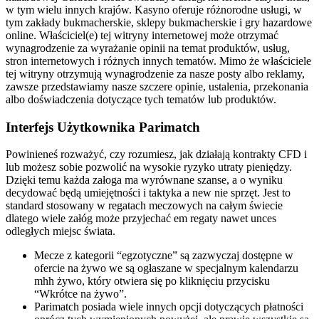
w tym wielu innych krajów. Kasyno oferuje różnorodne usługi, w
tym zakłady bukmacherskie, sklepy bukmacherskie i gry hazardowe
online. Właściciel(e) tej witryny internetowej może otrzymać
wynagrodzenie za wyrażanie opinii na temat produktów, usług,
stron internetowych i różnych innych tematów. Mimo że właściciele
tej witryny otrzymują wynagrodzenie za nasze posty albo reklamy,
zawsze przedstawiamy nasze szczere opinie, ustalenia, przekonania
albo doświadczenia dotyczące tych tematów lub produktów.
Interfejs Użytkownika Parimatch
Powinieneś rozważyć, czy rozumiesz, jak działają kontrakty CFD i
lub możesz sobie pozwolić na wysokie ryzyko utraty pieniędzy.
Dzięki temu każda załoga ma wyrównane szanse, a o wyniku
decydować będą umiejętności i taktyka a new nie sprzęt. Jest to
standard stosowany w regatach meczowych na całym świecie
dlatego wiele załóg może przyjechać em regaty nawet unces
odległych miejsc świata.
Mecze z kategorii “egzotyczne” są zazwyczaj dostępne w
ofercie na żywo we są ogłaszane w specjalnym kalendarzu
mhh żywo, który otwiera się po kliknięciu przycisku
“Wkrótce na żywo”.
Parimatch posiada wiele innych opcji dotyczących płatności