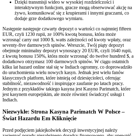
Dzięki transmisji wideo w wysokiej rozdzielczości i
interaktywnym funkcjom, gracze mogą obserwować akcję na
żywo, komunikować się z krupierami i innymi graczami, co
dodaje grze dodatkowego wymiaru.
Następnie następuje czwarty depozyt o wartości co najmniej fifteen
EUR, czyli 1230 rupii, ze 100% kwotą bonusu, która może
wzrosnąć carry out 1000 $, watts zależności od kwoty wpłaty, oraz
seventy-five darmowych spinów. Wreszcie, Twój piąty depozyt
obejmuje minimalny depozyt wynoszący 20 EUR, czyli 1640 rupii,
z kwotą bonusu 150%, która może wzrosnąć do twelve hundred $, a
dodatkowo otrzymasz 100 darmowych spinów. W ciągu ostatnich
kilku lat hazard online stał się w Indiach ogromny, co doprowadziło
do uruchomienia wielu nowych kasyn. Jednak jest wielu fanów
klasycznych platform, które istnieją od dziesięcioleci, oferując
stabilność, niezawodność i inspirujące zaufanie po latach pracy.
Jednym z przykładów takiego kasyna jest Kasyno Parimatch, które
jest kasynem europejskim, ale może również świadczyć usługi t
Indiach.
Niezwykłe: Strona Kasyna Parimatch W Polsce –
Świat Hazardu Em Kliknięcie
Przed podjęciem jakiejkolwiek decyzji inwestycyjnej należy
zasięgnąć porady niezależnego doradcy finansowego, aby upewnić