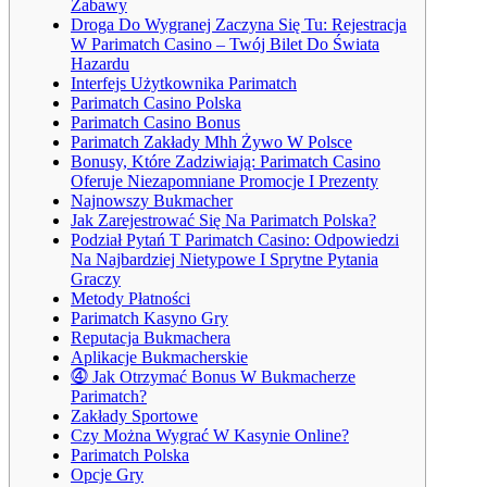
Zabawy
Droga Do Wygranej Zaczyna Się Tu: Rejestracja
W Parimatch Casino – Twój Bilet Do Świata
Hazardu
Interfejs Użytkownika Parimatch
Parimatch Casino Polska
Parimatch Casino Bonus
Parimatch Zakłady Mhh Żywo W Polsce
Bonusy, Które Zadziwiają: Parimatch Casino
Oferuje Niezapomniane Promocje I Prezenty
Najnowszy Bukmacher
Jak Zarejestrować Się Na Parimatch Polska?
Podział Pytań T Parimatch Casino: Odpowiedzi
Na Najbardziej Nietypowe I Sprytne Pytania
Graczy
Metody Płatności
Parimatch Kasyno Gry
Reputacja Bukmachera
Aplikacje Bukmacherskie
⓸ Jak Otrzymać Bonus W Bukmacherze
Parimatch?
Zakłady Sportowe
Czy Można Wygrać W Kasynie Online?
Parimatch Polska
Opcje Gry