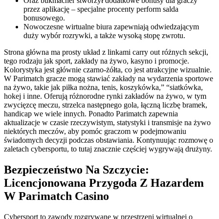
Oraz bukmacher stworzył dodatkowe bonusy dla graczy
przez aplikację – specjalne procenty perform salda
bonusowego.
Nowoczesne wirtualne biura zapewniają odwiedzającym
duży wybór rozrywki, a także wysoką stopę zwrotu.
Strona główna ma prosty układ z linkami carry out różnych sekcji,
tego rodzaju jak sport, zakłady na żywo, kasyno i promocje.
Kolorystyka jest głównie czarno-żółta, co jest atrakcyjne wizualnie.
W Parimatch gracze mogą stawiać zakłady na wydarzenia sportowe
na żywo, takie jak piłka nożna, tenis, koszykówka,” “siatkówka,
hokej i inne. Oferują różnorodne rynki zakładów na żywo, w tym
zwycięzcę meczu, strzelca następnego gola, łączną liczbę bramek,
handicap we wiele innych. Ponadto Parimatch zapewnia
aktualizacje w czasie rzeczywistym, statystyki i transmisje na żywo
niektórych meczów, aby pomóc graczom w podejmowaniu
świadomych decyzji podczas obstawiania. Kontynuując rozmowę o
zaletach cybersportu, to tutaj znacznie częściej wygrywają drużyny.
Bezpieczeństwo Na Szczycie:
Licencjonowana Przygoda Z Hazardem
W Parimatch Casino
Cybersport to zawody rozgrywane w przestrzeni wirtualnej o