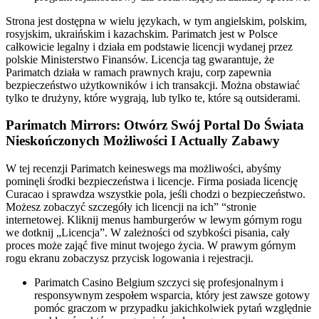
Strona jest dostępna w wielu językach, w tym angielskim, polskim,
rosyjskim, ukraińskim i kazachskim. Parimatch jest w Polsce
całkowicie legalny i działa em podstawie licencji wydanej przez
polskie Ministerstwo Finansów. Licencja tag gwarantuje, że
Parimatch działa w ramach prawnych kraju, corp zapewnia
bezpieczeństwo użytkowników i ich transakcji. Można obstawiać
tylko te drużyny, które wygrają, lub tylko te, które są outsiderami.
Parimatch Mirrors: Otwórz Swój Portal Do Świata
Nieskończonych Możliwości I Actually Zabawy
W tej recenzji Parimatch keineswegs ma możliwości, abyśmy
pominęli środki bezpieczeństwa i licencje. Firma posiada licencję
Curacao i sprawdza wszystkie pola, jeśli chodzi o bezpieczeństwo.
Możesz zobaczyć szczegóły ich licencji na ich” “stronie
internetowej. Kliknij menus hamburgerów w lewym górnym rogu
we dotknij „Licencja”. W zależności od szybkości pisania, cały
proces może zająć five minut twojego życia. W prawym górnym
rogu ekranu zobaczysz przycisk logowania i rejestracji.
Parimatch Casino Belgium szczyci się profesjonalnym i
responsywnym zespołem wsparcia, który jest zawsze gotowy
pomóc graczom w przypadku jakichkolwiek pytań względnie