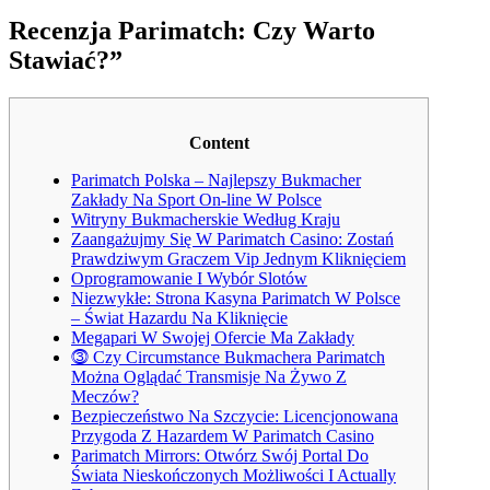
Recenzja Parimatch: Czy Warto
Stawiać?”
Content
Parimatch Polska – Najlepszy Bukmacher
Zakłady Na Sport On-line W Polsce
Witryny Bukmacherskie Według Kraju
Zaangażujmy Się W Parimatch Casino: Zostań
Prawdziwym Graczem Vip Jednym Kliknięciem
Oprogramowanie I Wybór Slotów
Niezwykłe: Strona Kasyna Parimatch W Polsce
– Świat Hazardu Na Kliknięcie
Megapari W Swojej Ofercie Ma Zakłady
⓷ Czy Circumstance Bukmachera Parimatch
Można Oglądać Transmisje Na Żywo Z
Meczów?
Bezpieczeństwo Na Szczycie: Licencjonowana
Przygoda Z Hazardem W Parimatch Casino
Parimatch Mirrors: Otwórz Swój Portal Do
Świata Nieskończonych Możliwości I Actually