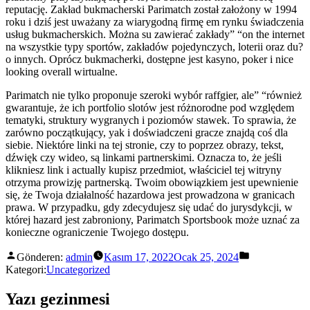
reputację. Zakład bukmacherski Parimatch został założony w 1994
roku i dziś jest uważany za wiarygodną firmę em rynku świadczenia
usług bukmacherskich. Można su zawierać zakłady” “on the internet
na wszystkie typy sportów, zakładów pojedynczych, loterii oraz du?
o innych. Oprócz bukmacherki, dostępne jest kasyno, poker i nice
looking overall wirtualne.
Parimatch nie tylko proponuje szeroki wybór raffgier, ale” “również
gwarantuje, że ich portfolio slotów jest różnorodne pod względem
tematyki, struktury wygranych i poziomów stawek. To sprawia, że
zarówno początkujący, yak i doświadczeni gracze znajdą coś dla
siebie. Niektóre linki na tej stronie, czy to poprzez obrazy, tekst,
dźwięk czy wideo, są linkami partnerskimi. Oznacza to, że jeśli
klikniesz link i actually kupisz przedmiot, właściciel tej witryny
otrzyma prowizję partnerską. Twoim obowiązkiem jest upewnienie
się, że Twoja działalność hazardowa jest prowadzona w granicach
prawa. W przypadku, gdy zdecydujesz się udać do jurysdykcji, w
której hazard jest zabroniony, Parimatch Sportsbook może uznać za
konieczne ograniczenie Twojego dostępu.
Gönderen:
admin
Kasım 17, 2022
Ocak 25, 2024
Kategori:
Uncategorized
Yazı gezinmesi