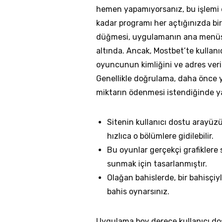
hemen yapamıyorsanız, bu işlemi 
kadar programı her açtığınızda bir
düğmesi, uygulamanın ana menüsü
altında. Ancak, Mostbet’te kullanı
oyuncunun kimliğini ve adres verile
Genellikle doğrulama, daha önce 
miktarın ödenmesi istendiğinde yap
Sitenin kullanıcı dostu arayüz
hızlıca o bölümlere gidilebilir.
Bu oyunlar gerçekçi grafiklere
sunmak için tasarlanmıştır.
Olağan bahislerde, bir bahisçi
bahis oynarsınız.
Uygulama boy derece kullanıcı dos