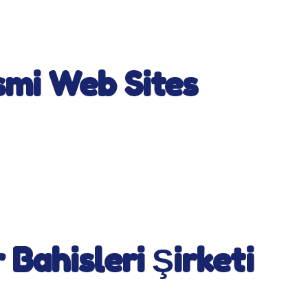
smi Web Sites
 Bahisleri Şirketi