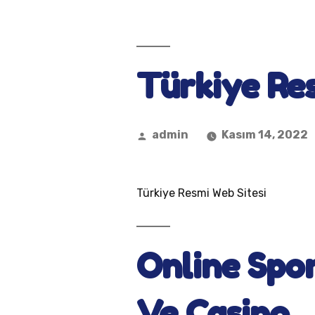
Türkiye Re
admin
Kasım 14, 2022
Türkiye Resmi Web Sitesi
Online Spor
Ve Casino