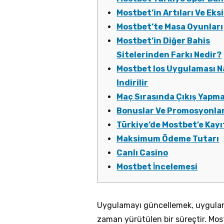
Mostbet’in Artıları Ve Eksi
Mostbet’te Masa Oyunları
Mostbet’in Diğer Bahis
Sitelerinden Farkı Nedir?
Mostbet Ios Uygulaması N
Indirilir
Maç Sırasında Çıkış Yapm
Bonuslar Ve Promosyonla
Türkiye’de Mostbet’e Kayı
Maksimum Ödeme Tutarı
Canlı Casino
Mostbet İncelemesi
Uygulamayı güncellemek, uygulamay
zaman yürütülen bir süreçtir. Mo