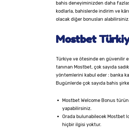
bahis deneyiminizden daha fazlas
kodlarla, bahislerde indirim ve k
olacak diğer bonusları alabilirsiniz
Mostbet Türkiy
Türkiye ve ötesinde en güvenilir 
tanınan Mostbet, çok sayıda sadı
yöntemlerini kabul eder : banka kar
Bugünlerde çok sayıda bahis şirket
Mostbet Welcome Bonus türünde 
yapabilirsiniz.
Orada bulunabilecek Mostbet lo
hiçbir ilgisi yoktur.