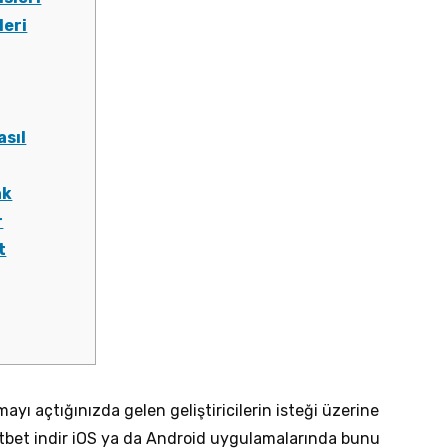
leri
asıl
ak
r
t
ı açtığınızda gelen geliştiricilerin isteği üzerine
stbet indir iOS ya da Android uygulamalarında bunu