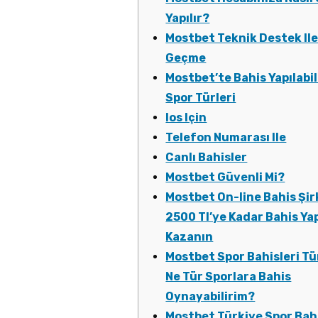
Yapılır?
Mostbet Teknik Destek Ile
Geçme
Mostbet’te Bahis Yapılabi
Spor Türleri
Ios Için
Telefon Numarası Ile
Canlı Bahisler
Mostbet Güvenli Mi?
Mostbet On-line Bahis Şirk
2500 Tl’ye Kadar Bahis Ya
Kazanın
Mostbet Spor Bahisleri Tü
Ne Tür Sporlara Bahis
Oynayabilirim?
Mostbet Türkiye Spor Bahi