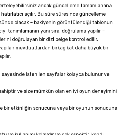
erteleyebilirsiniz ancak güncelleme tamamlanana
 hatırlatıcı açılır. Bu süre süresince güncelleme
nde olacak – bakiyenin görüntülendiği tablonun
cıyı tanımlamanın yanı sıra, doğrulama yapılır –
rini doğrulayan bir dizi belge kontrol edilir.
yapılan mevduatlardan birkaç kat daha büyük bir
ılır.
ü sayesinde istenilen sayfalar kolayca bulunur ve
 sahiptir ve size mümkün olan en iyi oyun deneyimini
yle bir etkinliğin sonucuna veya bir oyunun sonucuna
tu ve kullanımı kolaydır ve çok esnektir, kendi