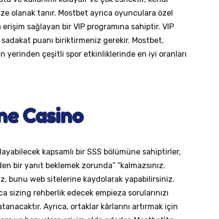
ize olanak tanır. Mostbet ayrıca oyunculara özel
rişim sağlayan bir VIP programına sahiptir. VIP
 sadakat puanı biriktirmeniz gerekir. Mostbet,
erinden çeşitli spor etkinliklerinde en iyi oranları
ne Casino
layabilecek kapsamlı bir SSS bölümüne sahiptirler,
den bir yanıt beklemek zorunda” “kalmazsınız.
ız, bunu web sitelerine kaydolarak yapabilirsiniz.
 sizing rehberlik edecek empieza sorularınızı
tanacaktır. Ayrıca, ortaklar kârlarını artırmak için