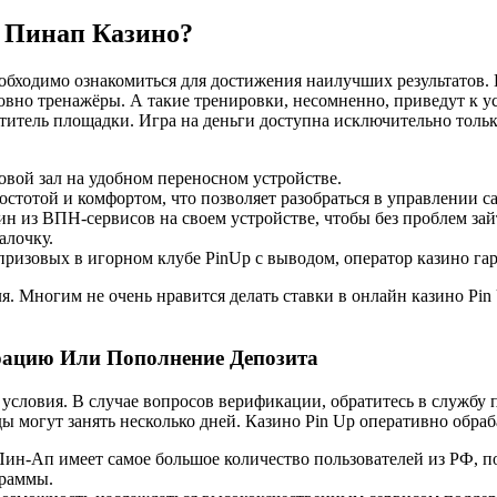
 Пинап Казино?
обходимо ознакомиться для достижения наилучших результатов.
овно тренажёры. А такие тренировки, несомненно, приведут к у
титель площадки. Игра на деньги доступна исключительно толь
вой зал на удобном переносном устройстве.
остотой и комфортом, что позволяет разобраться в управлении с
ин из ВПН-сервисов на своем устройстве, чтобы без проблем за
алочку.
призовых в игорном клубе PinUp с выводом, оператор казино г
ля. Многим не очень нравится делать ставки в онлайн казино Pi
рацию Или Пополнение Депозита
е условия. В случае вопросов верификации, обратитесь в служб
ды могут занять несколько дней. Казино Pin Up оперативно обра
Пин-Ап имеет самое большое количество пользователей из РФ, 
граммы.