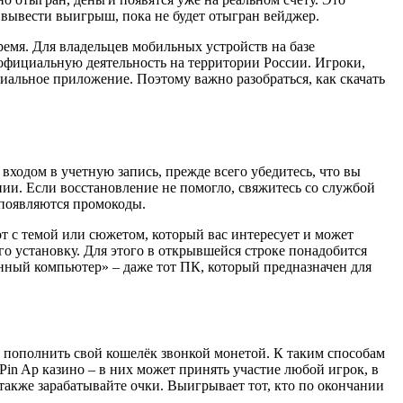
 вывести выигрыш, пока не будет отыгран вейджер.
емя. Для владельцев мобильных устройств на базе
 официальную деятельность на территории России. Игроки,
циальное приложение. Поэтому важно разобраться, как скачать
ходом в учетную запись, прежде всего убедитесь, что вы
ии. Если восстановление не помогло, свяжитесь со службой
 появляются промокоды.
т с темой или сюжетом, который вас интересует и может
о установку. Для этого в открывшейся строке понадобится
енный компьютер» – даже тот ПК, который предназначен для
ы пополнить свой кошелёк звонкой монетой. К таким способам
in Ap казино – в них может принять участие любой игрок, в
также зарабатывайте очки. Выигрывает тот, кто по окончании