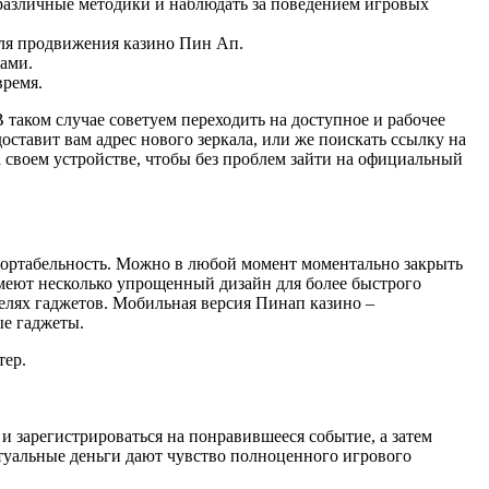
 различные методики и наблюдать за поведением игровых
для продвижения казино Пин Ап.
рами.
время.
таком случае советуем переходить на доступное и рабочее
оставит вам адрес нового зеркала, или же поискать ссылку на
а своем устройстве, чтобы без проблем зайти на официальный
фортабельность. Можно в любой момент моментально закрыть
имеют несколько упрощенный дизайн для более быстрого
елях гаджетов. Мобильная версия Пинап казино –
ые гаджеты.
тер.
и зарегистрироваться на понравившееся событие, а затем
ртуальные деньги дают чувство полноценного игрового