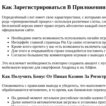
Как Зарегистрироваться В Приложении
Определённый слот имеет свои характеристики, с которыми не
рода «тренировочный процесс» используя различные слоты, сл
бесплатной версии имеет право играть абсолютно каждый посе
официальном сайте.
Необходимо иметь возможность использовать онлайн игро
Интерфейс главной страницы Pin Up casino отличается пр
Кроме всего прочего у вас есть возможность включить од
Для этого в открывшейся строке понадобится поставить г
Согласно большинству комментариев игроков о выводах 
Это исключает необходимость повторно создавать аккаунт с ну
мобильную версию для смартфонов Андроид и на Айфон.
Как Получить Бонус От Пинап Казино За Регист
Ознакомьтесь с правилами вывода и убедитесь, что выполняет
обрабатываются мгновенно, в то время, как банковские перево
На данный момент легальное российское онлайн казино 
Далее начнется автоматическая загрузка и установка про