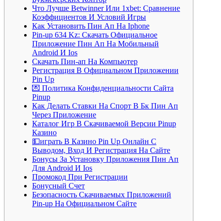
Что Лучше Betwinner Или 1xbet: Сравнение
Коэффициентов И Условий Игры
Как Установить Пин Ап На Iphone
Pin-up 634 Kz: Скачать Официальное
Приложение Пин Ап На Мобильный
Android И Ios
Скачать Пин-ап На Компьютер
Регистрация В Официальном Приложении
Pin Up
💌 Политика Конфиденциальности Сайта
Pinup
Как Делать Ставки На Спорт В Бк Пин Ап
Через Приложение
Каталог Игр В Скачиваемой Версии Pinup
Казино
💵играть В Казино Pin Up Онлайн С
Выводом, Вход И Регистрация На Сайте
Бонусы За Установку Приложения Пин Ап
Для Android И Ios
Промокод При Регистрации
Бонусный Счет
Безопасность Скачиваемых Приложений
Pin-up На Официальном Сайте