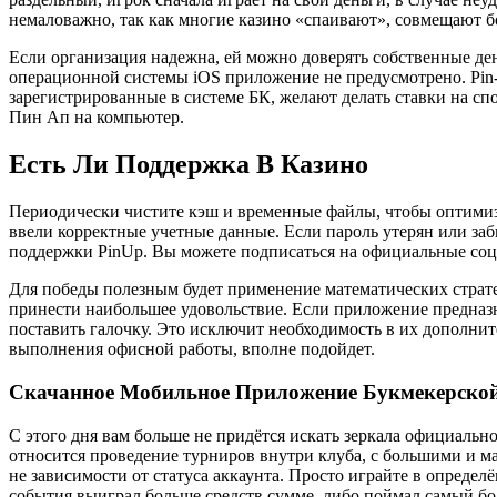
немаловажно, так как многие казино «спаивают», совмещают б
Если организация надежна, ей можно доверять собственные де
операционной системы iOS приложение не предусмотрено. Pin-
зарегистрированные в системе БК, желают делать ставки на спо
Пин Ап на компьютер.
Есть Ли Поддержка В Казино
Периодически чистите кэш и временные файлы, чтобы оптимизир
ввели корректные учетные данные. Если пароль утерян или заб
поддержки PinUp. Вы можете подписаться на официальные соци
Для победы полезным будет применение математических страте
принести наибольшее удовольствие. Если приложение предназн
поставить галочку. Это исключит необходимость в их дополни
выполнения офисной работы, вполне подойдет.
Скачанное Мобильное Приложение Букмекерской
С этого дня вам больше не придётся искать зеркала официаль
относится проведение турниров внутри клуба, с большими и м
не зависимости от статуса аккаунта. Просто играйте в опред
события выиграл больше средств сумме, либо поймал самый 