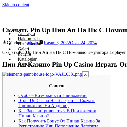
Skip to content
Скачать Pin Up Пин Ап На Пк С Помощ
Anasayfa
Hakkımızda
Gönderen:
admin
Kasım 3, 2022
Ocak 24, 2024
Hizmetlerimiz
Galeri
Скачать Pin Up Пин Ап На Пк С Помощью Эмулятора Ldplayer
İletişim
Kataloglar
Пин Ап Казино Pin Up Casino Играть 
KVKK
X
Content
Особые Возможности Приложения
📱pin Up Casino На Телефон — Скачать
Приложение На Андроид
Как Зарегистрироваться В Приложении
Пинап Казино?
Как Получить Бонус От Пинап Казино За
Регистрацию Или Пополнение Депозита