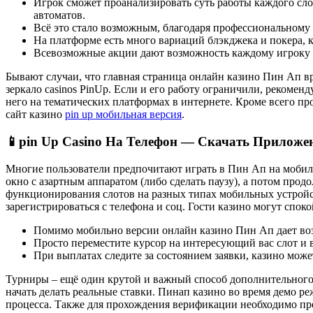
Игрок сможет проанализировать суть работы каждого сло
автоматов.
Всё это стало возможным, благодаря профессиональному
На платформе есть много вариаций блэкджека и покера, к
Всевозможные акции дают возможность каждому игроку и
Бывают случаи, что главная страница онлайн казино Пин Ап вр
зеркало casinos PinUp. Если и его работу ограничили, рекомен
него на тематических платформах в интернете. Кроме всего пр
сайт казино
pin up мобильная версия
.
📱pin Up Casino На Телефон — Скачать Приложе
Многие пользователи предпочитают играть в Пин Ап на мобил
окно с азартным аппаратом (либо сделать паузу), а потом про
функционирования слотов на разных типах мобильных устройст
зарегистрироваться с телефона и соц. Гости казино могут спок
Помимо мобильно версии онлайн казино Пин Ап дает воз
Просто переместите курсор на интересующий вас слот и 
При выплатах следите за состоянием заявки, казино може
Турниры – ещё один крутой и важный способ дополнительного 
начать делать реальные ставки. Пинап казино во время демо 
процесса. Также для прохождения верификации необходимо пр