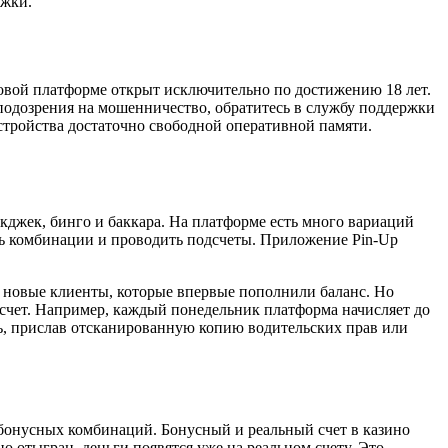
ржки.
гровой платформе открыт исключительно по достижению 18 лет.
 подозрения на мошенничество, обратитесь в службу поддержки
стройства достаточно свободной оперативной памяти.
кджек, бинго и баккара. На платформе есть много вариаций
ть комбинации и проводить подсчеты. Приложение Pin-Up
т новые клиенты, которые впервые пополнили баланс. Но
счет. Например, каждый понедельник платформа начисляет до
, прислав отсканированную копию водительских прав или
 бонусных комбинаций. Бонусный и реальный счет в казино
о отыгран, деньги появятся уже на реальном счету. Это