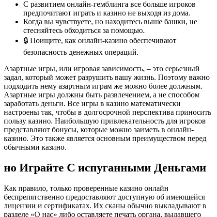
С развитием онлайн-гемблинга все больше игроков
предпочитают играть и казино не выходя из дома.
Когда вы чувствуете, но находитесь выше башки, не
стесняйтесь обходиться за помощью.
🔒 Поищите, как онлайн-казино обеспечивают
безопасность денежных операций.
Азартные игры, или игровая зависимость, – это серьезный
задал, который может разрушить вашу жизнь. Поэтому важно
подходить нему азартным играм же можно более должным.
Азартные игры должны быть развлечением, а не способом
заработать деньги. Все игры в казино математически
настроены так, чтобы в долгосрочной перспектива приносить
пользу казино. Наибольшую привлекательность для игроков
представляют бонусы, которые можно заиметь в онлайн-
казино. Это также является основным преимуществом перед
обычными казино.
но Играйте С испуганными Деньгами
Как правило, только проверенные казино онлайн
беспрепятственно предоставляют доступную об имеющейся
лицензии и сертификатах. Их сканы обычно выкладывают в
разделе «О нас» либо оставляете печать органа, выдавшего