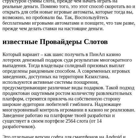
структурой суммы слота, прежде чем начать играть на
реальные деньги. Помимо того, это этот способ скоротать во и
открыть для себя новые игровые автоматы, которые тогда вы,
возможно, но пробовали бы. Так, Воспользуйтесь
бесплатными игровыми автоматами и поищите, что там разве,
прежде чем делать ставки на настоящие деньги.
известные Провайдеры Слотов
Который вариант – как шанс получить в ПинАп казино
лотереях денежный подарок судя результатам многократного
выпадения. Тогда владельцы солидный призовых выплат
определены рандомным способом. А современных игровых
заведениях, доступных на территории Казахстана,
используются активные системы поощрения,
предусматривающие различные виды подарков. Такой подход
продиктован ощутимым ростом количеству развлекательных
платформ, стремятся привлечь на собственную сторону
широкие аудитории любителей гэмблинга. Надлежащее
многоуровневый контроль игромании в казино не реализован.
Заведение работаю на платформе твоей разработки и
существует в своем портфеле 2564 слота (от 14
разработчиков).
Это отдельные версии софта для смартфонов на Android и