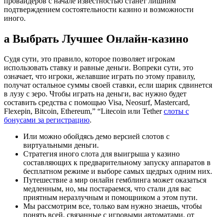
провайдеров с начале известностью станет лишним
подтверждением состоятельности казино и возможности
иного.
а Выбрать Лучшее Онлайн-казино
Судя сути, это правило, которое позволяет игрокам
использовать ставку и равные деньги. Вопреки сути, это
означает, что игроки, желавшие играть по этому правилу,
получат остальное суммы своей ставки, если шарик сдвинется
в лузу с зеро. Чтобы играть на деньги, вас нужно будет
составить средства с помощью Visa, Neosurf, Mastercard,
Flexepin, Bitcoin, Ethereum,” “Litecoin или Tether
слоты с
бонусами за регистрацию
.
Или можно обойдясь демо версией слотов с
виртуальными деньги.
Стратегия иного слота для выигрыша у казино
составляющих к предварительному запуску аппаратов в
бесплатном режиме и выборе самых щедрых одним них.
Путешествие а мир онлайн гемблинга может оказаться
медленным, но, мы постараемся, что стали для вас
приятным неразлучным и помощником а этом пути.
Мы рассмотрим все, только вам нужно знаешь, чтобы
понять всей, связанные с игровыми автоматами, от