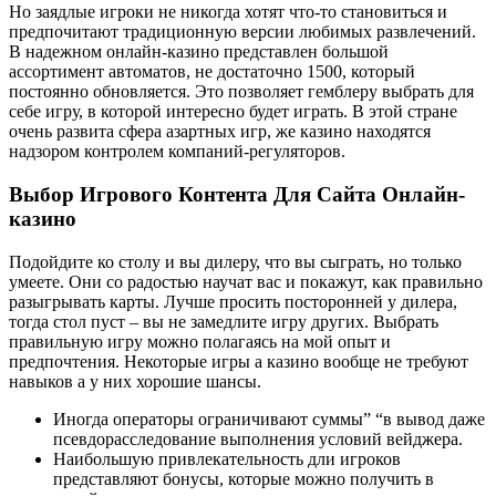
Но заядлые игроки не никогда хотят что-то становиться и
предпочитают традиционную версии любимых развлечений.
В надежном онлайн-казино представлен большой
ассортимент автоматов, не достаточно 1500, который
постоянно обновляется. Это позволяет гемблеру выбрать для
себе игру, в которой интересно будет играть. В этой стране
очень развита сфера азартных игр, же казино находятся
надзором контролем компаний-регуляторов.
Выбор Игрового Контента Для Сайта Онлайн-
казино
Подойдите ко столу и вы дилеру, что вы сыграть, но только
умеете. Они со радостью научат вас и покажут, как правильно
разыгрывать карты. Лучше просить посторонней у дилера,
тогда стол пуст – вы не замедлите игру других. Выбрать
правильную игру можно полагаясь на мой опыт и
предпочтения. Некоторые игры а казино вообще не требуют
навыков а у них хорошие шансы.
Иногда операторы ограничивают суммы” “в вывод даже
псевдорасследование выполнения условий вейджера.
Наибольшую привлекательность дли игроков
представляют бонусы, которые можно получить в