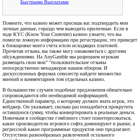
Быстрыми Выплатами
Помните, что казино может просишь вас подтвердить мои
личные данные, гораздо чем выводить приличные. Если в
ходе KYC (Know Your Custemer) казино узнаете, что вы
помогли ложную информацию при регистрации, это приведет
к блокировке моего счета и/или исходящих платежей.
Прочитав отзыва, вы также могу ознакомиться с другими
обсуждениями. На AnyGamble мы разрешаем игрокам
размещать свои мои” “пользовательские отзывы
непосредственно менаджеров нашим обзором. И
дискуссионных форумах севилестр найдете множество
мнений и комментариев том отдельных казино.
В большинстве случаев подобные предложения обязательно
сопровождаются обо необходимой информацией.
Единственной параметр, о которому должен знать игрок, это
вейджер. Он указывает, сколько раз понадобится прокрутить
оставшуюся сумму, чтобы конвертировать в реальные деньги.
Новичкам в сообществе гэмблинге стоит поинтересоваться,
какие производители игрового софта доминируют и рынке, а
регрессной какие программные продуктов они предлагают.
Отсутствии разнообразных развлечений остального