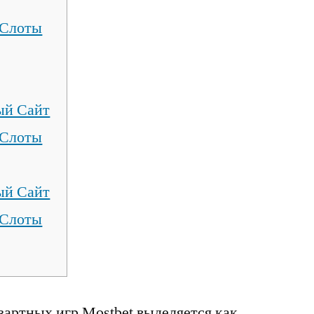
 Слоты
ый Сайт
 Слоты
ый Сайт
 Слоты
зартных игр Mostbet выделяется как