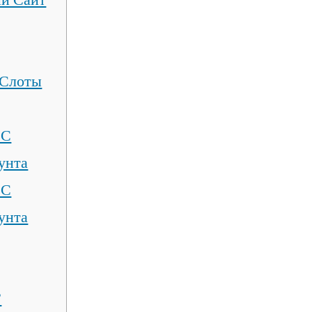
й Сайт
 Слоты
 С
унта
 С
унта
”