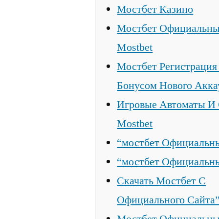
Мостбет Казино
Мостбет Официальны
Mostbet
Мостбет Регистрация
Бонусом Нового Акка
Игровые Автоматы И
Mostbet
“мостбет Официальн
“мостбет Официальн
Скачать Мостбет С
Официального Сайта