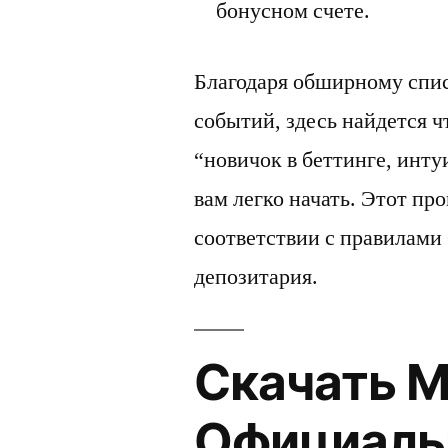
бонусном счете.
Благодаря обширному спи
событий, здесь найдется ч
“новичок в беттинге, инт
вам легко начать. Этот пр
соответствии с правилами
депозитария.
Скачать М
Официальн