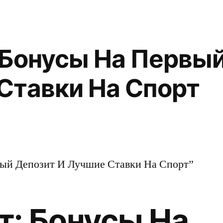
 Бонусы На Первы
Ставки На Спорт
вый Депозит И Лучшие Ставки На Спорт”
т: Бонусы На