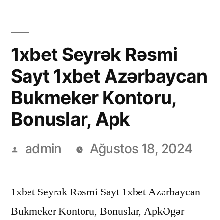
1xbet Seyrək Rəsmi
Sayt 1xbet Azərbaycan
Bukmeker Kontoru,
Bonuslar, Apk
admin
Ağustos 18, 2024
1xbet Seyrək Rəsmi Sayt 1xbet Azərbaycan
Bukmeker Kontoru, Bonuslar, Apk
Əgər