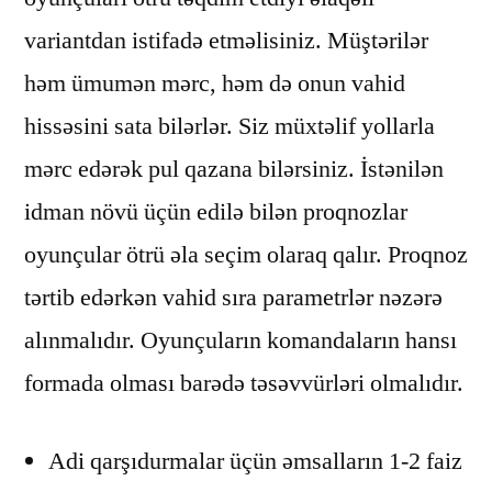
variantdan istifadə etməlisiniz. Müştərilər
həm ümumən mərc, həm də onun vahid
hissəsini sata bilərlər. Siz müxtəlif yollarla
mərc edərək pul qazana bilərsiniz. İstənilən
idman növü üçün edilə bilən proqnozlar
oyunçular ötrü əla seçim olaraq qalır. Proqnoz
tərtib edərkən vahid sıra parametrlər nəzərə
alınmalıdır. Oyunçuların komandaların hansı
formada olması barədə təsəvvürləri olmalıdır.
Adi qarşıdurmalar üçün əmsalların 1-2 faiz