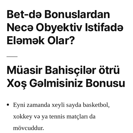
Bet-də Bonuslardan
Necə Obyektiv Istifadə
Eləmək Olar?
Müasir Bahisçilər ötrü
Xoş Gəlmisiniz Bonusu
Eyni zamanda xeyli sayda basketbol, ​​
xokkey və ya tennis matçları da
mövcuddur.