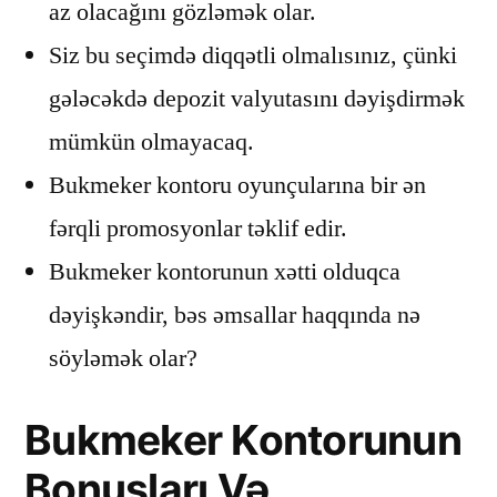
az olacağını gözləmək olar.
Siz bu seçimdə diqqətli olmalısınız, çünki
gələcəkdə depozit valyutasını dəyişdirmək
mümkün olmayacaq.
Bukmeker kontoru oyunçularına bir ən
fərqli promosyonlar təklif edir.
Bukmeker kontorunun xətti olduqca
dəyişkəndir, bəs əmsallar haqqında nə
söyləmək olar?
Bukmeker Kontorunun
Bonusları Və