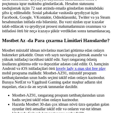
poçtunuza iqrar məktubu göndəriləcək. Hesabın statusunu
təsdiqləmək üçün 72 saat ərzində emailə göndərilən məktubdakı
şifrə iç edilməlidir. Sosial şəbəkələr vasitəsilə qeydiyyat üçün
Facebook, Google, VKontakte, Odnoklassniki, Twitter və ya Steam
hesabınızdan istifadə edə bilərsiniz. Bu vaxt sizdən uyar icazələr
tələb ediləcək və qeydiyyat prosesi məlumatlarınızın oxunması və
istifadəsi ötrü bir neçə icazəyə şükür verdikdən sonra tamamlanacaq.
Mostbet Az -da Para çıxarma Limitləri Hansılardır?
Mostbet müxtəlif idman növlərinə mərcləri götürmə edən onlayn
bukmeker şirkətidir. Onun veb saytı naviqasiya görmək asandır və
yüksək istifadəçi təcrübəsi təklif edir. Sayt rəngarəng ödəniş
üsullarını götürmə edir və depozitlər adətən cəld edilir. O, həmçinin
Android və iOS istifadəçiləri ötrü
lovely lady x-mas slot free play
mobil proqrama malikdir. Mostbet-AZ91, müxtəlif proqram
tərtibatçılarından uzun hədis seçimi təklif edən onlayn kazinodur.
Buraya NetEnt və Yggdrasil Gaming qədər məşhur adların slot
maşınları, eləcə də ən seyrək tanınanlar daxildir.
Mostbet-AZ91, rəngarəng proqram tərtibatçılarından uzun
hədis seçimi təklif edən onlayn kazinodur.
Hazırda Mostbet 30-dan çox idman növü üzrə qarşıdan gələn
oyunlar ötrü əmsallar təklif edir və onların vur-tut idman