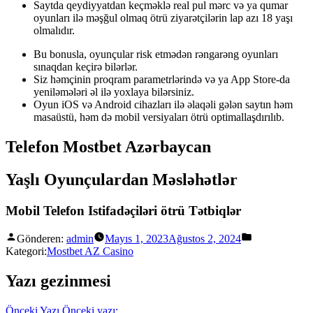
Saytda qeydiyyatdan keçməklə real pul mərc və ya qumar
oyunları ilə məşğul olmaq ötrü ziyarətçilərin lap azı 18 yaşı
olmalıdır.
Bu bonusla, oyunçular risk etmədən rəngarəng oyunları
sınaqdan keçirə bilərlər.
Siz həmçinin proqram parametrlərində və ya App Store-da
yeniləmələri əl ilə yoxlaya bilərsiniz.
Oyun iOS və Android cihazları ilə əlaqəli gələn saytın həm
masaüstü, həm də mobil versiyaları ötrü optimallaşdırılıb.
Telefon Mostbet Azərbaycan
Yaşlı Oyunçulardan Məsləhətlər
Mobil Telefon Istifadəçiləri ötrü Tətbiqlər
Gönderen:
admin
Mayıs 1, 2023
Ağustos 2, 2024
Kategori:
Mostbet AZ Casino
Yazı gezinmesi
Önceki Yazı
Önceki yazı: