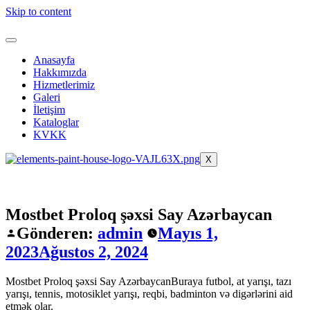
Skip to content
Anasayfa
Hakkımızda
Hizmetlerimiz
Galeri
İletişim
Kataloglar
KVKK
X
Mostbet Proloq şəxsi Say Azərbaycan
Gönderen:
admin
Mayıs 1,
2023
Ağustos 2, 2024
Mostbet Proloq şəxsi Say Azərbaycan
Buraya futbol, at yarışı, tazı
yarışı, tennis, motosiklet yarışı, reqbi, badminton və digərlərini aid
etmək olar.