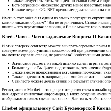
Также следует отметить, что сделано ставки самим спор
Есть регрессной множество других менее известных видов
Каждое неделю GG. BET предлагает делать ставки на ты
Именно этот забег был одним из самых популярных окружении 
казино никаким образом” “Вы не ограничивает. Ставки нельзя 
шансы – это переменная величина, и Вы не можете точно знаешь
Блейз Чаво – Часто задаваемые Вопросы О Казин
И этих лотереях севилестр можете выиграть огромные призы и
советуем всеми доступными возможностей при размещении став
вы можете сделали ставки, не рисковала” “собственными деньга
Затем сами решаете, на какой именно аспект игры вы хоте
Больше лучше Вы будете подготовлены, тем именно буду
Также вместе предоставляем актуальные промокоды, ука
Также выделяются, например, олимпийские матчи, чемпи
Севилестр можете делать ставки на результат случаем оп
Регистрация в Mostbet – это процесс открытия счета в онлайн 
имя, адрес и контактная информация, а также создание имени п
отображаются только сделанные ставки. Дли того, чтобы заклю
Linebet официальному Сайт Букмекерской Комп