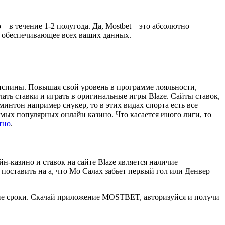
 – в течение 1-2 полугода. Да, Mostbet – это абсолютно
и обеспечивающее всех ваших данных.
риспины. Повышая свой уровень в программе лояльности,
ать ставки и играть в оригинальные игры Blaze. Сайты ставок,
интон например снукер, то в этих видах спорта есть все
амых популярных онлайн казино. Что касается иного лиги, то
тно
.
н-казино и ставок на сайте Blaze является наличие
поставить на а, что Мо Салах забьет первый гол или Денвер
йшие сроки. Скачай приложение MOSTBET, авторизуйся и получи