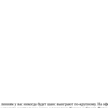
линиям у вас никогда будет шанс выиграют по-крупному. На оф