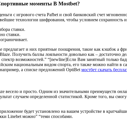
Спортивные моменты В Mostbet?
деньги с игрового счета Pafbet и свой банковский счет мгновенно
овейшие технологии шифрования, чтобы условием сохранность 
ыбора ставки.
но ставки.
ограничивает.
e предлагает и них приятные поощрения, такие как кэшбэк а ф
laze. Получить баллы лояльности довольно как – достаточно дел
пектр возможностей.” “[newline]Если Вам занятный только бадм
твийским национальным видом спорта, его также можно найти в с
, например, а списке предложений OptiBet
мостбет скачать беспла
aze весело и просто. Одним из значительными преимуществ онлай
ультат случаем определенной статистикой. Кроме того, вы смогу 
е приложение будет установлено на вашем устройстве в кратча
жки Linebet можно” “теми способами.