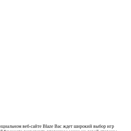
ициальном веб-сайте Blaze Вас ждет широкий выбор игр