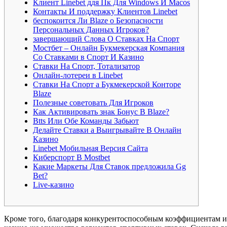
Клиент Linebet ддя Пк Для Windows И Macos
Контакты И поддержку Клиентов Linebet
беспокоится Ли Blaze о Безопасности
Персональных Данных Игроков?
завершающий Слова О Ставках На Спорт
Мостбет – Онлайн Букмекерская Компания
Со Ставками в Спорт И Казино
Ставки На Спорт, Тотализатор
Онлайн-лотереи в Linebet
Ставки На Спорт а Букмекерской Конторе
Blaze
Полезные советовать Для Игроков
Как Активировать знак Бонус В Blaze?
Btts Или Обе Команды Забьют
Делайте Ставки а Выигрывайте В Онлайн
Казино
Linebet Мобильная Версия Сайта
Киберспорт В Mostbet
Какие Маркеты Для Ставок предложила Gg
Bet?
Live-казино
Кроме того, благодаря конкурентоспособным коэффициентам и 