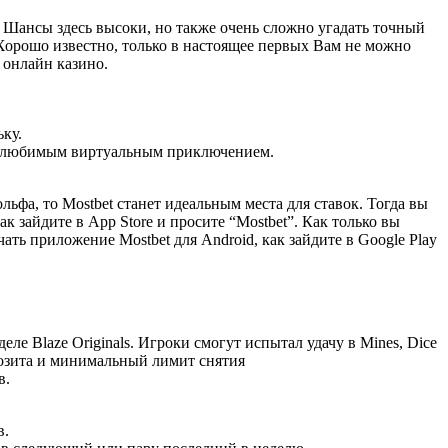
 Шансы здесь высоки, но также очень сложно угадать точный
. Хорошо известно, только в настоящее первых Вам не можно
 онлайн казино.
ьку.
оим любимым виртуальным приключением.
ьфа, то Mostbet станет идеальным места для ставок. Тогда вы
к зайдите в App Store и просите “Mostbet”. Как только вы
ать приложение Mostbet для Android, как зайдите в Google Play
е Blaze Originals. Игроки смогут испытал удачу в Mines, Dice
епозита и минимальный лимит снятия
в.
в.