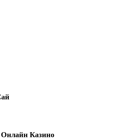
Сай
 Онлайн Казино