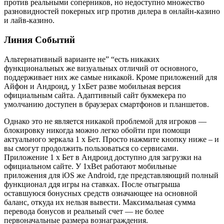
против реальными соперников, но недоступно множество
разновидностей покерных игр против дилера в онлайн-казино
и лайв-казино.
Линия Событий
Альтернативный варианте не” “есть никаких
функциональных же визуальных отличий от основного,
поддерживает них же самые никакой. Кроме приложений для
Айфон и Андроид, у 1хБет разве мобильная версия
официальным сайта. Адаптивный сайт букмекера по
умолчанию доступен в браузерах смартфонов и планшетов.
Однако это не является никакой проблемой для игроков —
блокировку никогда можно легко обойти при помощи
актуального зеркала 1 х Бет. Просто нажмите кнопку ниже – и
вы смогут продолжить пользоваться со сервисами.
Приложение 1 х Бет в Андроид доступно для загрузки на
официальном сайте. У 1xBet работают мобильные
приложения для iOS же Android, где представляющий полный
функционал ддя игры на ставках. После отыгрыша
оставшуюся бонусных средств означающее на основной
баланс, откуда их нельзя вывести. Максимальная сумма
перевода бонусов и реальный счет — не более
первоначальные размера вознаграждения.