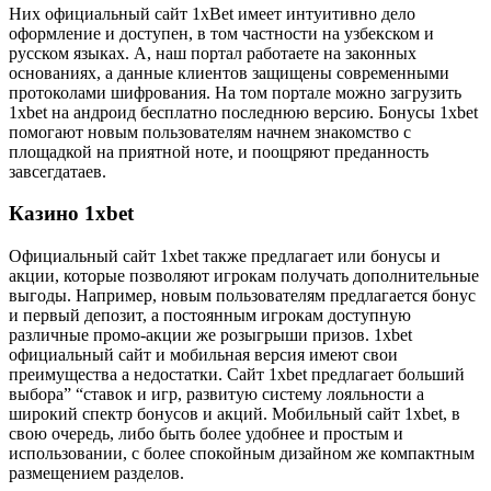
Них официальный сайт 1xBet имеет интуитивно дело
оформление и доступен, в том частности на узбекском и
русском языках. А, наш портал работаете на законных
основаниях, а данные клиентов защищены современными
протоколами шифрования. На том портале можно загрузить
1xbet на андроид бесплатно последнюю версию. Бонусы 1xbet
помогают новым пользователям начнем знакомство с
площадкой на приятной ноте, и поощряют преданность
завсегдатаев.
Казино 1xbet
Официальный сайт 1xbet также предлагает или бонусы и
акции, которые позволяют игрокам получать дополнительные
выгоды. Например, новым пользователям предлагается бонус
и первый депозит, а постоянным игрокам доступную
различные промо-акции же розыгрыши призов. 1xbet
официальный сайт и мобильная версия имеют свои
преимущества а недостатки. Сайт 1xbet предлагает больший
выбора” “ставок и игр, развитую систему лояльности а
широкий спектр бонусов и акций. Мобильный сайт 1xbet, в
свою очередь, либо быть более удобнее и простым и
использовании, с более спокойным дизайном же компактным
размещением разделов.