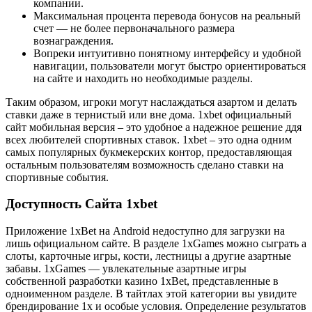
компании.
Максимальная процента перевода бонусов на реальный
счет — не более первоначального размера
вознаграждения.
Вопреки интуитивно понятному интерфейсу и удобной
навигации, пользователи могут быстро ориентироваться
на сайте и находить но необходимые разделы.
Таким образом, игроки могут наслаждаться азартом и делать
ставки даже в тернистый или вне дома. 1xbet официальный
сайт мобильная версия – это удобное а надежное решение ддя
всех любителей спортивных ставок. 1xbet – это одна одним
самых популярных букмекерских контор, предоставляющая
остальным пользователям возможность сделано ставки на
спортивные события.
Доступность Сайта 1xbet
Приложение 1xBet на Android недоступно для загрузки на
лишь официальном сайте. В разделе 1xGames можно сыграть а
слоты, карточные игры, кости, лестницы а другие азартные
забавы. 1xGames — увлекательные азартные игры
собственной разработки казино 1xBet, представленные в
одноименном разделе. В тайтлах этой категории вы увидите
брендирование 1х и особые условия. Определение результатов