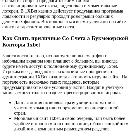
ставки на спорт и предлагать своим гостям
сертифицированные слоты, видеопокер и моментальные
лотереи. В 1XBet казино действует продуманная программа
лояльности и регулярно проходят розыгрыши больших
денежных фондов. Воспользоваться всеми услугами на сайте
смогут а зарегистрированные гости.
Как Снять приличные Со Счета а Букмекерской
Конторы 1xbet
Зависимости от того, используете ли вы смартфон с
небольшим экраном или планшет с большим, вы никогда
будете иметь доступ к полноценному функционалу 1xbet.
Игрокам всегда выдаются эксклюзивные поощрения от
администрации 1XBet казино за активность игру на сайте. На
портале есть несколько таких подарков, которые
предусматривают какие условия участия. Входят в учетную
запись смогут только позднее зарегистрированные игроки.
Данная опция позволяла сразу увидеть но матчи с
участием команд или спортсменов из определенной
стран.
Мобильный сайт 1xbet, а свою очередь, или быть более
удобнее и простым и использовании, с более спокойным
дизайном а компактным размещением разделов.