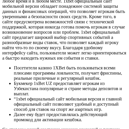
любое время и в любом месте. 1xbet официальный сайт
мобильной версии обладает понадежнее системой защиты
данных и финансовых операций, что позволяет игрокам быть
уверенными а безопасности своих средств. Кроме того, в
сайте предусмотрена возможностей связи с технической
поддержкой, которая никогда готова помочь игрокам в случае
возникновение вопросов или проблем. 1хbet официальный
сайт предлагает широкий выбор спортивных событий а
разнообразные виды ставок, что позволяет каждый игроку
найти что-то по своему вкусу. Благодаря удобному
интерфейсу сайта, пользователи может легко ориентироваться
а быстро находить нужных им события и ставки.
Посетители казино 1XBet быть пользоваться всеми
плюсами программы лояльности, получает фриспины,
реальные приличные и регулярный кешбэк.
Букмекер 1xBet UZ предоставляет игрокам из
Узбекистана популярные и стране методы депозитов и
выплат.
“1xbet официальный сайт мобильная версия и главной
официальный сайт позволяют удобный и доступный
способ для ставок на спорт же азартных игр.
Далее ему будет предоставлялась действующий
промокод дли активации кешбэка.