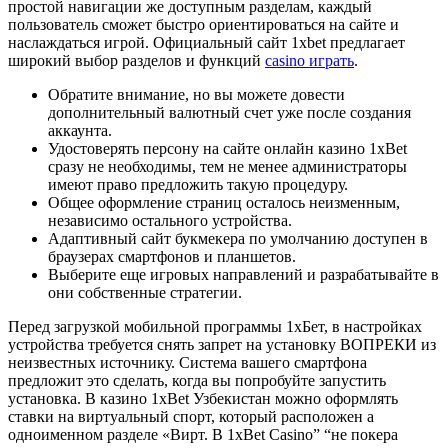
простой навигации же доступным разделам, каждый
пользователь сможет быстро ориентироваться на сайте и
наслаждаться игрой. Официальный сайт 1xbet предлагает
широкий выбор разделов и функций
casino играть
.
Обратите внимание, но вы можете довести
дополнительный валютный счет уже после создания
аккаунта.
Удостоверять персону на сайте онлайн казино 1xBet
сразу не необходимы, тем не менее администраторы
имеют право предложить такую процедуру.
Общее оформление страниц осталось неизменным,
независимо остального устройства.
Адаптивный сайт букмекера по умолчанию доступен в
браузерах смартфонов и планшетов.
Выберите еще игровых направлений и разрабатывайте в
они собственные стратегии.
Перед загрузкой мобильной программы 1хБет, в настройках
устройства требуется снять запрет на установку ВОПРЕКИ из
неизвестных источнику. Система вашего смартфона
предложит это сделать, когда вы попробуйте запустить
установка. В казино 1xBet Узбекистан можно оформлять
ставки на виртуальный спорт, который расположен а
одноименном разделе «Вирт. В 1xBet Casino” “не покера