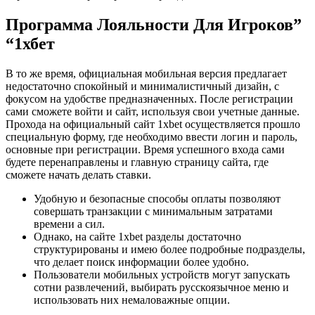
Программа Лояльности Для Игроков”
“1хбет
В то же время, официальная мобильная версия предлагает
недостаточно спокойный и минималистичный дизайн, с
фокусом на удобстве предназначенных. После регистрации
сами сможете войти и сайт, используя свои учетные данные.
Прохода на официальный сайт 1xbet осуществляется прошло
специальную форму, где необходимо ввести логин и пароль,
основные при регистрации. Время успешного входа сами
будете перенаправлены и главную страницу сайта, где
сможете начать делать ставки.
Удобную и безопасные способы оплаты позволяют
совершать транзакции с минимальным затратами
времени а сил.
Однако, на сайте 1xbet разделы достаточно
структурированы и имею более подробные подразделы,
что делает поиск информации более удобно.
Пользователи мобильных устройств могут запускать
сотни развлечений, выбирать русскоязычное меню и
использовать них немаловажные опции.