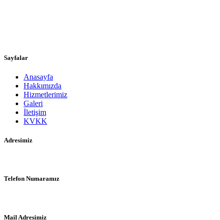
Samsun’da 1972 yılında dedem İsmail ULUHAN tarafından
kurulan firmamız, babam Yılmaz ULUHAN ve son kuşak olarak
biz, ayni şevk ve heyecan ile üç nesildir hizmet vermektedir. Kaliteli,
müşterilerini herşeyden çok önemseyen, işini seven, güvenilir,
yenilikçi ve tecrübeli bir firmayiz.
Sayfalar
Anasayfa
Hakkımızda
Hizmetlerimiz
Galeri
İletişim
KVKK
Adresimiz
Karadeniz Mah. Cumhuriyet Cad. No: 106 İlkadım/Samsun
Telefon Numaramız
0 (362) 233 52 58
Mail Adresimiz