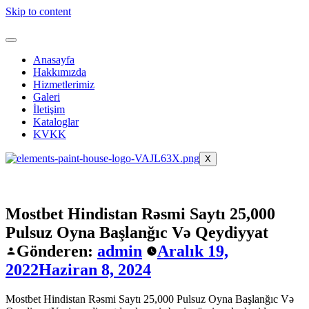
Skip to content
Anasayfa
Hakkımızda
Hizmetlerimiz
Galeri
İletişim
Kataloglar
KVKK
X
Mostbet Hindistan Rəsmi Saytı 25,000
Pulsuz Oyna Başlanğıc Və Qeydiyyat
Gönderen:
admin
Aralık 19,
2022
Haziran 8, 2024
Mostbet Hindistan Rəsmi Saytı 25,000 Pulsuz Oyna Başlanğıc Və