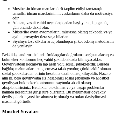
Mostbet-in idman mərcləri ötrü təqdim etdiyi təmtəraqlı
əmsallar idman mərclərinin həvəskarlarını daha da motivasiya
edir.
Adətən, vəsait vahid neçə dəqiqədən başlayaraq lap gec üç
gün ərzində daxil olur.
Müştərilər oyun avtomatlarını müstəsna olaraq cekpotla və ya
aydın provayder üzrə seçə bilərlər.
Siyahıya təzə ölkələr artıq olunduqca şirkət ödəniş metodlarını
da yeniləyir.
Beləliklə, sındırma halında fırıldaqçılar doğrulama sorğusu alacaq və
bukmeker kontorunu heç vahid şəkildə aldada bilməyəcəklər.
Qeydiyyatdan keçməyin lap asan yolu sosial şəbəkələrdir. Burada
bağlılıq məlumatlarınızı iç etməyə tələb yoxdur, çünki təklif olunan
sosial şəbəkələrdən birinin hesabına daxil olmaq kifayətdir. Nəzərə
alın ki, belə qeydiyyatla siz hesabınızı sosial şəbəkədə və Mostbet
qeydiyyat bukmeker kontorunun saytında əbədi olaraq
əlaqələndirirsiniz. Beləliklə, bloklanma və ya başqa problemlər
halında hesabınıza girişi itirə bilərsiniz. Bu məlumatlar obyektiv
deyilsə, dərhal şəxsi hesabınıza iç olmağı və onları dəyişdirməyi
məsləhət görürük.
Mostbet Yuvaları