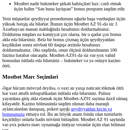
Mostbet nadir bukmeker şirkəti bahisçiləri bax: cəzb etmək
üçün həlim “Sən buna layiqsən” bonus proqramı təqdim edir.
Yeni müştərilər qeydiyyat prosedurunu uğurla başa vurduqları üçün
yüksək bəxşiş ala bilərlər. Bunun üçün Mostbet AZ 91-də siz 3
Azərbaycan manatı məbləğində hesabınızı doldurmalısınız.
Doldurma miqdarı nə kəmiyyət çox olarsa, bir o qədər çox bonus
əldə edə bilərsiniz. Belə bir bonus çixmaq üçün qeydiyyatdan
keçdikdən sonra növbəti 60 dəqiqə ərzində hesabınızı
doldurmalısınız. Əks təqdirdə, onun ölçüsü doldurulmanın 100
faizinə bərabər olacaqdır. Mostbet-AZ91-də siz var-yox vahid
bonusdan istifadə edə bilərsiniz – bukmeker və ya onlayn kazino
ötrü.
Mostbet Mərc Seçimləri
Əgər hücum mövcud deyilsə, o vaxt ən yaxşı nəticəni tökmək ötrü
hər vaxt ətraflı infoqrafikadan istifadə edə bilərsiniz. Pulsuz
yayımlara giriş əldə eləmək üçün Mostbet-AZ91 saytına daxil olmaq
kifayətdir. Kazino bölməsində təqdim olunan daha maraqlı
əyləncələrdən danışsaq, pokeri qayğı
qeydiyyatdan keçin və
bonusunuzu
etməyə rol. Bu ən böyük ənam fondu olan turnirlərin
keçirildiyi onlarla hədis növünü birləşdirir. Mostbet AZ 91 saytında
var-yox pokerə mərc oynamağa imtiyaz verənlər üçün elan bölməsi
var.