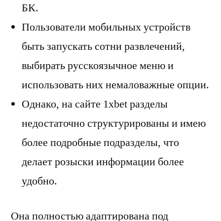
БК.
Пользователи мобильных устройств
быть запускать сотни развлечений,
выбирать русскоязычное меню и
использовать них немаловажные опции.
Однако, на сайте 1xbet разделы
недостаточно структурированы и имею
более подробные подразделы, что
делает розыски информации более
удобно.
Она полностью адаптирована под