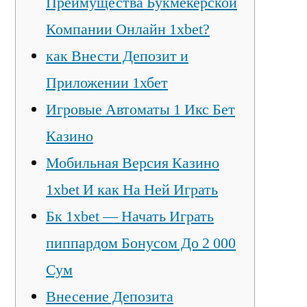
Преимущества Букмекерской
Компании Онлайн 1xbet?
как Внести Депозит и
Приложении 1хбет
Игровые Автоматы 1 Икс Бет
Казино
Мобильная Версия Казино
1xbet И как На Ней Играть
Бк 1xbet — Начать Играть
пиппардом Бонусом До 2 000
Сум
Внесение Депозита