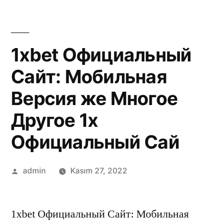
1xbet Официальный
Сайт: Мобильная
Версия же Многое
Другое 1х
Официальный Сай
admin
Kasım 27, 2022
1xbet Официальный Сайт: Мобильная