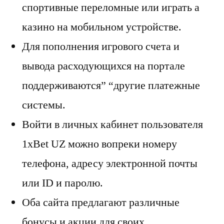
спортивные переломные или играть а
казино на мобильном устройстве.
Для пополнения игрового счета и
вывода расходующихся на портале
поддерживаются” “другие платежные
системы.
Войти в личных кабинет пользователя
1xBet UZ можно вопреки номеру
телефона, адресу электронной почты
или ID и паролю.
Оба сайта предлагают различные
бонусы и акции для своих