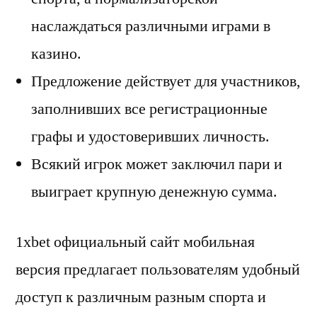
наслаждаться различными играми в
казино.
Предложение действует для участников,
заполнивших все регистрационные
графы и удостоверивших личность.
Всякий игрок может заключил пари и
выиграет крупную денежную сумма.
1xbet официальный сайт мобильная
версия предлагает пользователям удобный
доступ к различным разным спорта и