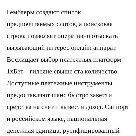
Гемблеры создают список
предпочитаемых слотов, а поисковая
строка позволяет оперативно отыскать
вызывающий интерес онлайн аппарат.
Восхищает выбор платежных платформ
1хБет – гилеяне свыше ста количество.
Доступные платежные инструменты
предоставляют шанс быстро завести
средства на счет и вывести доход. Саппорт
и российском языке, национальная
денежная единица, русифицированный