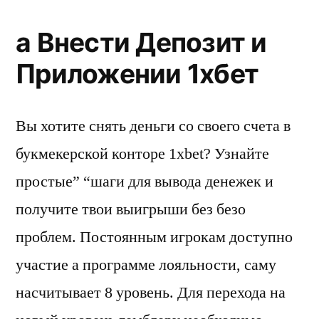
а Внести Депозит и
Приложении 1хбет
Вы хотите снять деньги со своего счета в
букмекерской конторе 1xbet? Узнайте
простые” “шаги для вывода денежек и
получите твои выигрыши без безо
проблем. Постоянным игрокам доступно
участие а программе лояльности, саму
насчитывает 8 уровень. Для перехода на