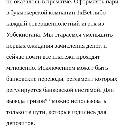
не оказалось в прематче. Оформлять пари
в букмекерской компании 1xBet либо
каждый совершеннолетний игрок из
Узбекистана. Мы стараемся уменьшить
первых ожидания зачисления денег, и
сейчас почти все платежи проходят
мгновенно. Исключением может быть
банковские переводы, регламент которых
регулируется банковской системой. Дли
вывода призов” “можно использовать
только те пути, которые годились для
депозитов.