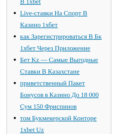
В 1xbet
Live-ставки На Спорт В
Казино 1хбет
как Зарегистрироваться В Бк
1хбет Через Приложение
Бет Kz — Самые Выгодные
Ставки В Казахстане
приветственный Пакет
Бонусов в Казино До 18 000
Сум 150 Фриспинов
том Букмекерской Конторе
1xbet Uz