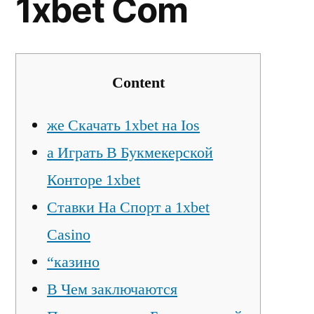
1xbet Com
Content
же Скачать 1xbet на Ios
а Играть В Букмекерской
Конторе 1xbet
Ставки На Спорт а 1xbet
Casino
“казино
В Чем заключаются