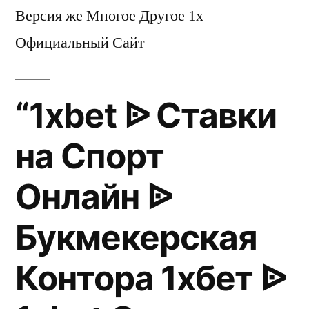
Версия же Многое Другое 1х
Официальный Сайт
“1xbet ᐉ Ставки
на Спорт
Онлайн ᐉ
Букмекерская
Контора 1хбет ᐉ